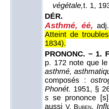
végétale,
t. 1
, 19
DÉR.
Asthmé, éé,
adj
Atteint de troubles
1834).
PRONONC. − 1. F
p. 172 note que l
asthmé, asthmatiqu
composés :
ostro
Phonét.
1951, § 261
s
se prononce [s
aussi
,
Inf
V. Buben