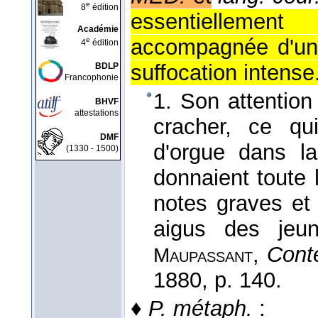
e
8
édition
essentiellement 
Académie
accompagnée d'un b
e
4
édition
suffocation intense
BDLP
Francophonie
1. Son attention 
BHVF
attestations
cracher, ce qui
DMF
d'orgue dans l
(1330 - 1500)
donnaient toute
notes graves et
aigus des jeu
,
Conte
Maupassant
1880
, p. 140.
♦
P. métaph.
: