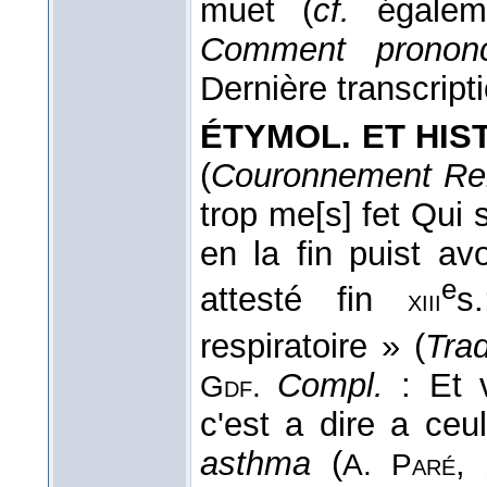
muet (
cf.
égale
Comment pronon
Dernière transcript
ÉTYMOL. ET HIST
(
Couronnement Re
trop me[s] fet Qui
en la fin puist av
e
attesté fin
s
xiii
respiratoire » (
Tra
Compl.
: Et v
Gdf.
c'est a dire a ceu
asthma
(
,
A. Paré