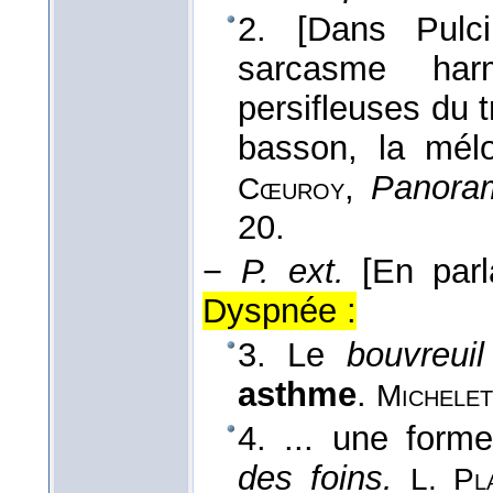
2. [Dans Pulci
sarcasme har
persifleuses du t
basson, la mélo
,
Panora
Cœuroy
20.
−
P. ext.
[En par
Dyspnée :
3. Le
bouvreuil
asthme
.
Michelet
4. ... une forme
des foins.
L. Pl