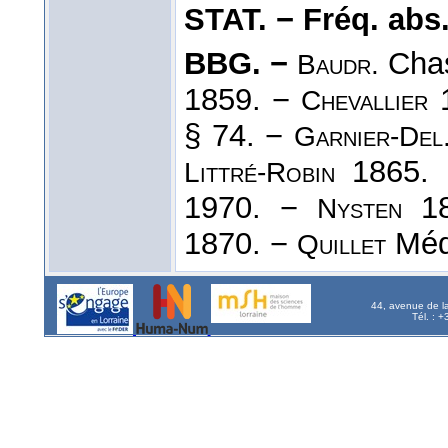
STAT. − Fréq. abs. l
BBG. −
Chas
Baudr.
1859. −
1
Chevallier
§ 74. −
Garnier-Del
1865. 
Littré-Robin
1970. −
18
Nysten
1870. −
Méd
Quillet
44, avenue de l
Tél. : 