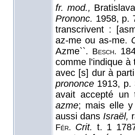
fr. mod.,
Bratislava
Prononc.
1958, p. 
transcrivent : [a
az-me ou as-me.
Azme``.
184
Besch.
comme l'indique à t
avec [s] dur à part
prononce
1913, p. 
avait accepté u
azme
; mais elle 
aussi dans
Israël,
r
Crit.
t. 1 178
Fér.