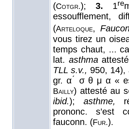
re
(
);
3.
1
Cotgr.
essoufflement, di
(
,
Faucon
Arteloque
vous tirez un oise
temps chaut, ... car
lat.
asthma
attesté
TLL s.v.,
950, 14), 
gr. α ́ σ θ μ α « 
) attesté au 
Bailly
ibid.
);
asthme,
ré
prononc. s'est 
fauconn. (
).
Fur.