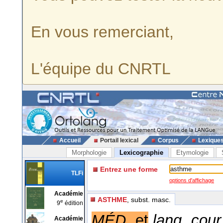
En vous remerciant,
L'équipe du CNRTL
Accueil
Portail lexical
Corpus
Lexique
Morphologie
Lexicographie
Etymologie
Entrez une forme
TLFi
options d'affichage
Académie
ASTHME
, subst. masc.
e
9
édition
MÉD.
et
lang. cour
Académie