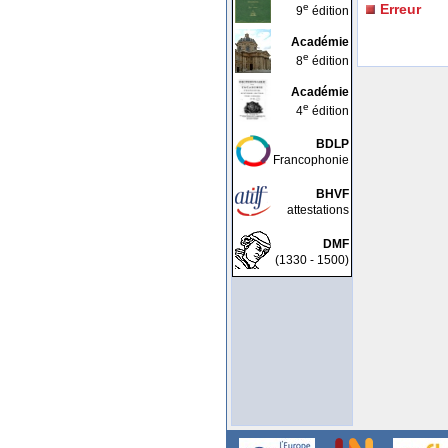
e
Erreur
9
édition
Académie
e
8
édition
Académie
e
4
édition
BDLP
Francophonie
BHVF
attestations
DMF
(1330 - 1500)