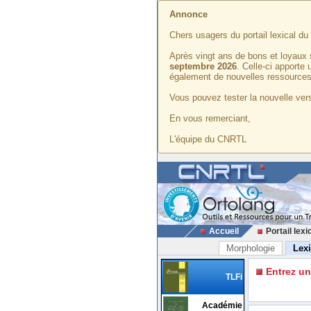
Annonce
Chers usagers du portail lexical d
Après vingt ans de bons et loyaux 
septembre 2026
. Celle-ci apporte
également de nouvelles ressources
Vous pouvez tester la nouvelle vers
En vous remerciant,
L'équipe du CNRTL
Accueil
Portail lexi
Morphologie
Lex
Entrez u
TLFi
Académie