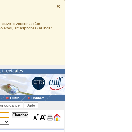
×
e nouvelle version au
1er
ablettes, smartphones) et inclut
Outils
Contact
oncordance
Aide