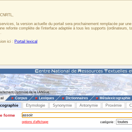
u CNRTL,
services, la version actuelle du portail sera prochainement remplacée par un
 une refonte complète de l'interface adaptée à tous les supports (ordinateurs, t
.
ion ici :
Portail lexical
cal
Corpus
Lexiques
Dictionnaires
Métalexicographie
icographie
Etymologie
Synonymie
Antonymie
Proxémie
C
ne forme
options d'affichage
catégorie :