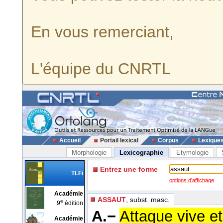
En vous remerciant,
L'équipe du CNRTL
Accueil
Portail lexical
Corpus
Lexique
Morphologie
Lexicographie
Etymologie
Entrez une forme
TLFi
options d'affichage
Académie
ASSAUT
, subst. masc.
e
9
édition
A.−
Attaque vive et
Académie