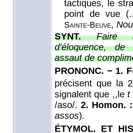
tactiques, le st
point de vue (.
,
Nou
Sainte-Beuve
SYNT.
Faire a
d'éloquence, de g
assaut de complimen
PRONONC. − 1. F
précisent que la 2
signalent que ,,le
t
/aso/.
2. Homon. 
assos
).
ÉTYMOL. ET HIST