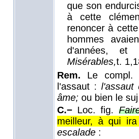
que son endurciss
à cette clémenc
renoncer à cette
hommes avaien
d'années, et q
Misérables,
t. 1,
1
Rem.
Le compl. 
l'assaut :
l'assaut
âme;
ou bien le suj
C.−
Loc. fig.
Fair
meilleur, à qui ira
escalade
: