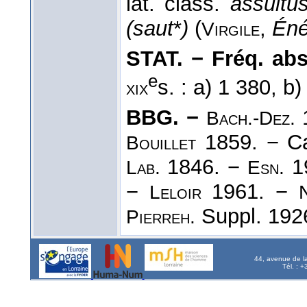
lat. class.
assultu
(saut
*
)
(
,
Éné
Virgile
STAT. − Fréq. abs. 
e
s. : a) 1 380, b
xix
BBG. −
Bach.-Dez.
1859. − C
Bouillet
1846. −
1
Lab.
Esn.
−
1961. −
Leloir
Suppl. 192
Pierreh.
44, avenue de l
Tél. : 