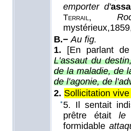
emporter d'
ass
,
Ro
Terrail
mystérieux,
1859
B.−
Au fig.
1.
[En parlant de
L'assaut du destin
de la maladie, de l
de l'agonie, de l'ad
2.
Sollicitation viv
5. Il sentait in
prêtre était
le
formidable
atta