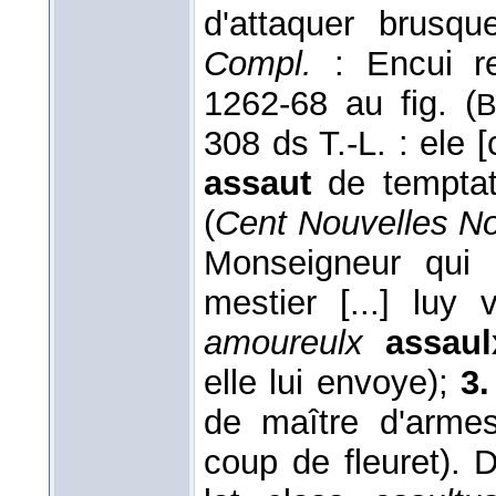
d'attaquer brusq
Compl.
: Encui r
1262-68 au fig. (
B
308 ds T.-L. : ele
assaut
de temptat
(
Cent Nouvelles No
Monseigneur qui 
mestier [...] luy
amoureulx
assaul
elle lui envoye);
3.
de maître d'arme
coup de fleuret). D