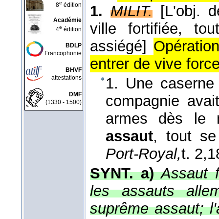
e
8
édition
1.
MILIT.
[L'obj. 
Académie
ville fortifiée, t
e
4
édition
assiégé]
Opération
BDLP
Francophonie
entrer de vive forc
BHVF
attestations
1. Une caserne 
DMF
compagnie avait
(1330 - 1500)
armes dès le 
assaut
, tout se
Port-Royal,
t. 2,
1
SYNT. a)
Assaut f
les assauts allem
suprême assaut; l'