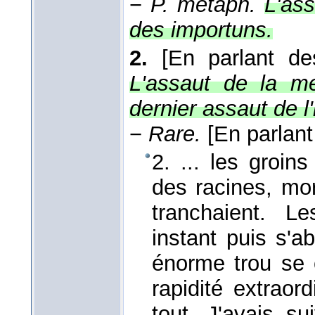
−
P. métaph.
L'ass
des importuns.
2.
[En parlant de
L'assaut de la me
dernier assaut de l'
−
Rare.
[En parlan
2. ... les groins
des racines, mor
tranchaient. Le
instant puis s'a
énorme trou se 
rapidité extraord
tout. J'avais su