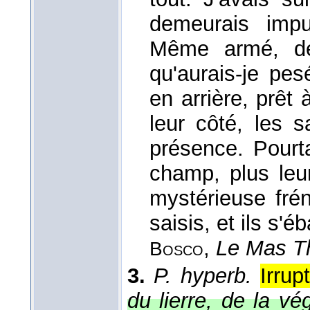
demeurais impu
Même armé, de
qu'aurais-je pe
en arrière, prêt 
leur côté, les s
présence. Pourta
champ, plus leur
mystérieuse fré
saisis, et ils s'
,
Le Mas T
Bosco
3.
P. hyperb.
Irrup
du lierre, de la vé