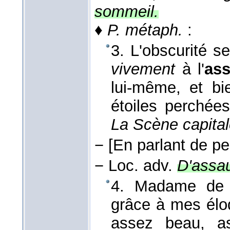
sommeil.
♦
P. métaph.
:
3. L'obscurité s
vivement
à l'
ass
lui-même, et bie
étoiles perchée
La Scène capital
−
[En parlant de pe
−
Loc. adv.
D'assau
4. Madame de 
grâce à mes éloq
assez beau, as