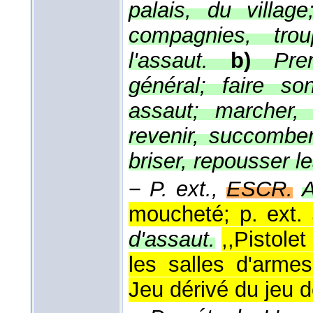
palais, du villag
compagnies, trou
l'assaut.
b)
Pre
général; faire so
assaut; marcher, 
revenir, succomber
briser, repousser l
−
P. ext.,
ESCR.
A
moucheté; p. ext.
d'assaut.
,,Pistole
les salles d'armes
Jeu dérivé du jeu 