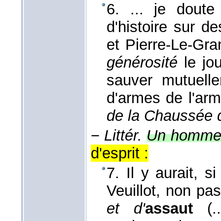
6. ... je doute
d'histoire sur de
et Pierre-Le-Gr
générosité
le jou
sauver mutuell
d'armes de l'arm
de la Chaussée d
−
Littér.
Un homme 
d'esprit :
7. Il y aurait, s
Veuillot, non pa
et d'
assaut
(..