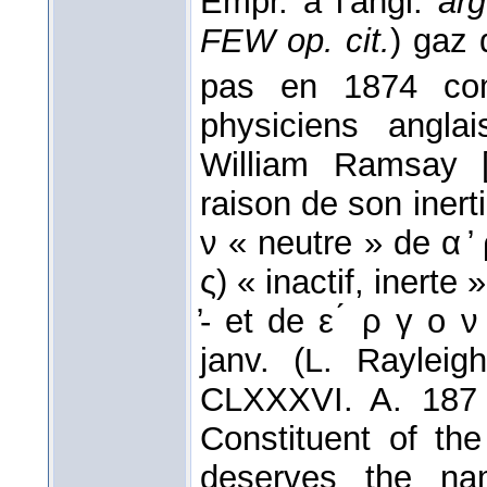
Empr. à l'angl.
ar
FEW op. cit.
) gaz
pas en 1874 co
physiciens angla
William Ramsay [
raison de son inertie
ν « neutre » de α ̓ ρ
ς) « inactif, inerte
̓- et de ε ́ ρ γ ο ν
janv. (L. Rayle
CLXXXVI. A. 18
Constituent of t
deserves the nam