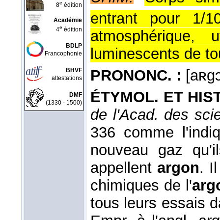
e
8
édition
entrant pour 1/1
Académie
e
4
édition
atmosphérique, u
BDLP
luminescents de to
Francophonie
PRONONC. :
[aʀgɔ 
BHVF
attestations
ÉTYMOL. ET HIST
DMF
(1330 - 1500)
de l'Acad. des sci
336 comme l'ind
nouveau gaz qu'i
appellent
argon
. I
chimiques de l'
arg
tous leurs essais d