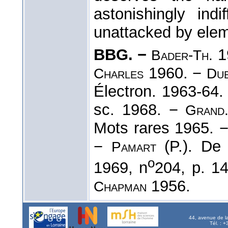
astonishingly ind
unattacked by elem
BBG. −
1
Bader-Th.
1960. −
Charles
Dub
Électron. 1963-64
sc. 1968. −
Grand
Mots rares 1965. 
−
(P.). De 
Pamart
o
1969, n
204, p. 1
1956.
Chapman
44, avenue de l
Tél. : 