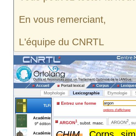
En vous remerciant,
L'équipe du CNRTL
Accueil
Portail lexical
Corpus
Lexique
Morphologie
Lexicographie
Etymologie
Entrez une forme
TLFi
options d'affichage
Académie
2
1
ARGON
, s
ARGON
, subst. masc.
e
9
édition
CHIM.
Corps sim
Académie