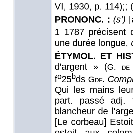
VI
, 1930
, p. 114);
; 
PRONONC. :
(s')
[
1 1787 précisent 
une durée longue,
ÉTYMOL. ET HIST
d'argent » (
G. de
o
b
f
25
ds
Compl
Gdf.
Qui les mains le
part. passé adj. 
blancheur de l'arge
[Le corbeau] Estoit
estoit aux colo