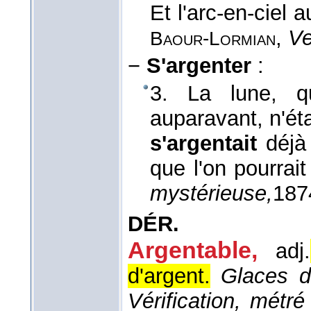
Et l'arc-en-ciel a
,
Ve
Baour-Lormian
−
S'argenter
:
3. La lune, qu
auparavant, n'éta
s'argentait
déjà
que l'on pourrait
mystérieuse,
187
DÉR.
Argentable,
adj.
d'argent.
Glaces d
Vérification, métré