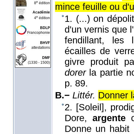
e
8
édition
mince feuille ou d'
Académie
1. (...) on dépol
e
4
édition
d'un vernis que l
BDLP
Francophonie
fendillant, les
BHVF
attestations
écailles de verr
DMF
givre produit p
(1330 - 1500)
dorer
la partie n
p. 89.
B.−
Littér.
Donner la
2. [Soleil], prod
Dore,
argente
o
Donne un habit d