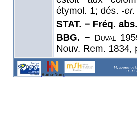
étymol. 1; dés.
-er.
STAT. − Fréq. abs. l
BBG. −
195
Duval
Nouv. Rem. 1834, p
44, avenue de l
Tél. : 