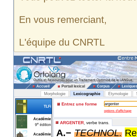
En vous remerciant,
L'équipe du CNRTL
Accueil
Portail lexical
Corpus
Lexique
Morphologie
Lexicographie
Etymologie
Entrez une forme
TLFi
options d'affichage
Académie
ARGENTER
, verbe trans.
e
9
édition
A.−
TECHNOL.
Re
Académie