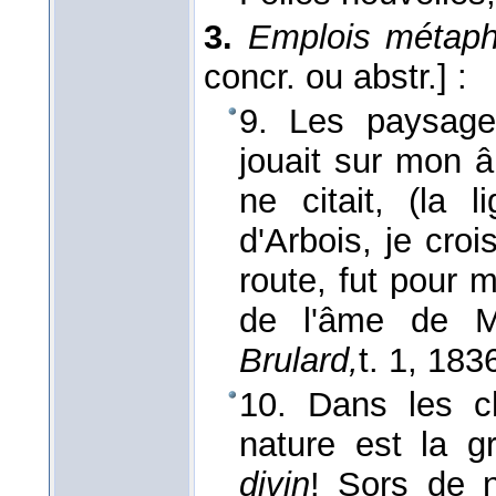
3.
Emplois métaph
concr. ou abstr.]
:
9. Les paysag
jouait sur mon 
ne citait, (la 
d'Arbois, je cro
route, fut pour 
de l'âme de M
Brulard,
t. 1
, 183
10. Dans les c
nature est la g
divin
! Sors de 