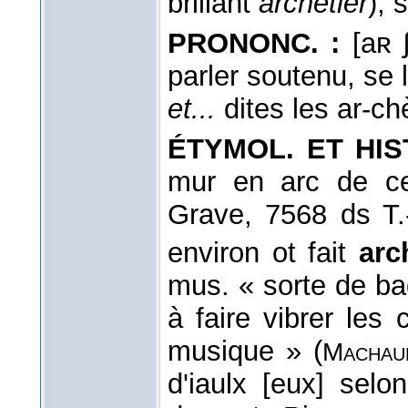
brillant
archetier
); 
PRONONC. :
[aʀ 
parler soutenu, se li
et...
dites les ar-chè
ÉTYMOL. ET HIS
mur en arc de ce
Grave, 7568 ds T.-
environ ot fait
arc
mus. « sorte de bag
à faire vibrer les
musique » (
Machau
d'iaulx [eux] selo