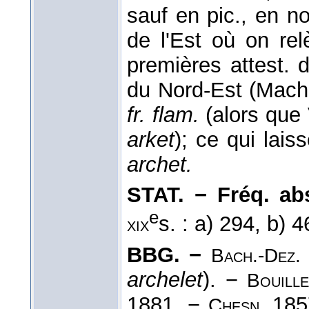
sauf en pic., en n
de l'Est où on r
premières attest.
du Nord-Est (Mach
fr. flam.
(alors que 
arket
); ce qui lais
archet.
STAT. − Fréq. abs.
e
s. : a) 294, b) 
xix
BBG. −
Bach.-Dez.
archelet
). −
Bouille
1881. −
185
Chesn.