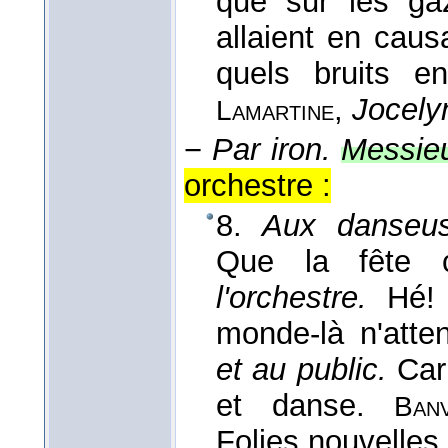
que sur les ga
allaient en caus
quels bruits enc
,
Jocely
Lamartine
−
Par iron.
Messieu
orchestre :
8.
Aux danseuse
Que la fête
l'orchestre.
Hé
monde-là n'att
et au public.
Car
et danse.
Banv
Folies nouvelles