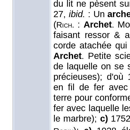
du lit ne pèsent s
27,
ibid.
: Un
arche
(
:
Archet
. Mo
Rich.
faisant ressor & 
corde atachée qui 
Archet
. Petite sci
de laquelle on se 
précieuses); d'où 
en fil de fer avec
terre pour conform
fer avec laquelle 
le marbre);
c)
1752