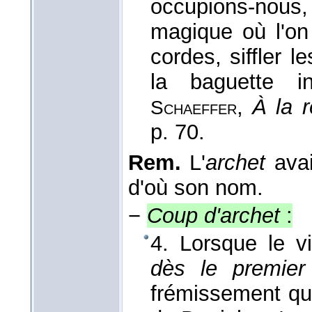
occupions-nous,
magique où l'on
cordes, siffler l
la baguette i
,
À la 
Schaeffer
p. 70.
Rem.
L'
archet
avai
d'où son nom.
−
Coup d'archet
:
4. Lorsque le v
dès le premier
frémissement qu