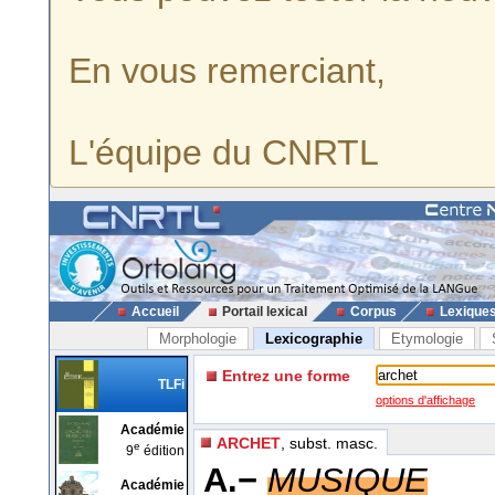
En vous remerciant,
L'équipe du CNRTL
Accueil
Portail lexical
Corpus
Lexique
Morphologie
Lexicographie
Etymologie
Entrez une forme
TLFi
options d'affichage
Académie
ARCHET
, subst. masc.
e
9
édition
A.−
MUSIQUE
Académie