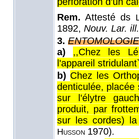
perforation d'un cal
Rem.
Attesté ds
1892,
Nouv. Lar. ill
3.
ENTOMOLOGI
a)
,,Chez les Lép
l'appareil stridulant`
b)
Chez les Orthop
denticulée, placée s
sur l'élytre gauc
produit, par frott
sur les cordes) la 
1970).
Husson