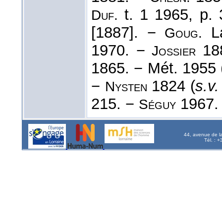
t. 1 1965, p.
Duf.
[1887]. −
La
Goug.
1970. −
18
Jossier
1865. − Mét. 1955 
−
1824 (
s.v
Nysten
215. −
1967.
Séguy
44, avenue de l
Tél. : 