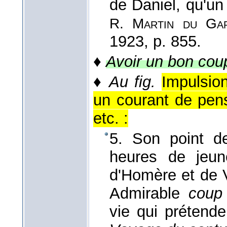
de Daniel, qu'un 
R. Martin du Ga
1923
, p. 855.
♦
Avoir un bon coup
♦
Au fig.
Impulsio
un courant de pens
etc. :
5. Son point de
heures de jeu
d'Homère et de Vir
Admirable
coup
vie qui prétend