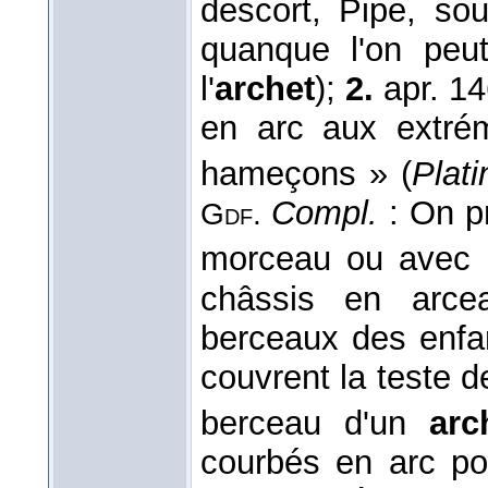
descort, Pipe, sou
quanque l'on peu
l'
archet
);
2.
apr. 14
en arc aux extrém
hameçons » (
Plat
Compl.
: On pr
Gdf.
morceau ou avec l
châssis en arce
berceaux des enfa
couvrent la teste 
berceau d'un
ar
courbés en arc po