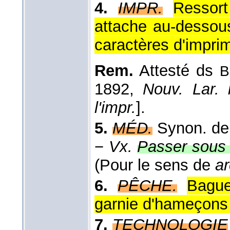
4.
IMPR.
Ressort
attache au-dessou
caractères d'imprim
Rem.
Attesté ds
B
1892,
Nouv. Lar. il
l'impr.
].
5.
MÉD.
Synon. d
−
Vx.
Passer sous l
(Pour le sens de
ar
6.
PÊCHE.
Bague
garnie d'hameçons 
7.
TECHNOLOGIE