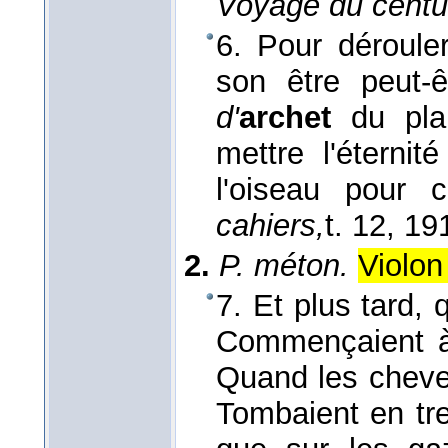
Voyage du centu
6. Pour déroule
son être peut-
d'
archet
du plai
mettre l'éterni
l'oiseau pour 
cahiers,
t. 12
, 19
2.
P. méton.
Violon
7. Et plus tard, 
Commençaient à
Quand les cheve
Tombaient en tres