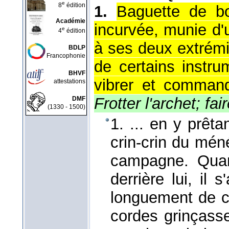
e
8
édition
1.
Baguette de bo
Académie
incurvée, munie d'
e
4
édition
à ses deux extrémi
BDLP
Francophonie
de certains instrum
BHVF
vibrer et command
attestations
Frotter l'archet; fai
DMF
(1330 - 1500)
1. ... en y prêtan
crin-crin du méné
campagne. Quand
derrière lui, il s
longuement de 
cordes grinçasse