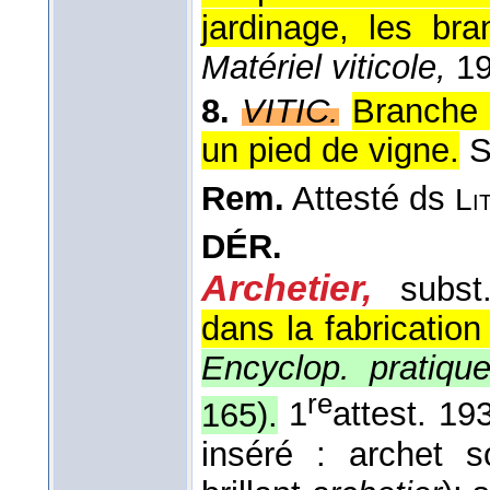
jardinage, les bra
Matériel viticole,
19
8.
VITIC.
Branche 
un pied de vigne.
S
Rem.
Attesté ds
Li
DÉR.
Archetier,
subst
dans la fabrication
Encyclop. pratiqu
re
165).
1
attest. 19
inséré : archet 