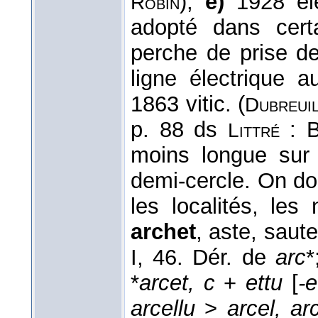
);
e)
1928 éle
Robin
adopté dans cert
perche de prise de
ligne électrique 
1863 vitic. (
Dubreui
p. 88 ds
: B
Littré
moins longue sur
demi-cercle. On do
les localités, le
archet
, aste, sautel
I, 46. Dér. de
arc
*
*
arcet, c
+
ettu
[
-e
arcellu
>
arcel, ar