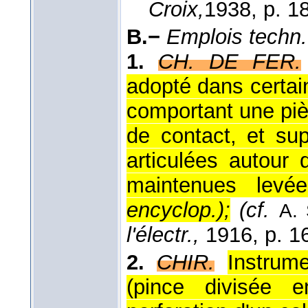
Croix,
1938
, p. 1
B.−
Emplois techn.
1.
CH. DE FER.
adopté dans certai
comportant une pièc
de contact, et su
articulées autour 
maintenues levée
encyclop.
);
(cf.
A. 
l'électr.,
1916, p. 16
2.
CHIR.
Instrume
(pince divisée e