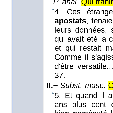
−
P. anal.
Qui trahi
4. Ces étranges
apostats
, tenai
leurs données, s
qui avait été la 
et qui restait m
Comme il s'agiss
d'être versatile.
37.
II.−
Subst. masc.
C
5. Et quand il 
ans plus cent qu