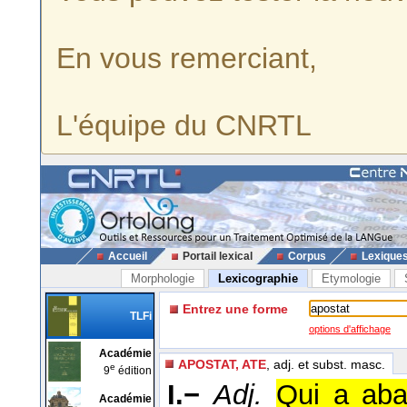
En vous remerciant,
L'équipe du CNRTL
Accueil
Portail lexical
Corpus
Lexique
Morphologie
Lexicographie
Etymologie
Entrez une forme
TLFi
options d'affichage
Académie
APOSTAT, ATE
, adj. et subst. masc.
e
9
édition
I.−
Adj.
Qui a aba
Académie