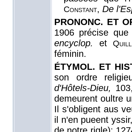
,
De l'Es
Constant
PRONONC. ET OR
1906 précise que 
encyclop.
et
Quill
féminin.
ÉTYMOL. ET HIST
son ordre religi
d'Hôtels-Dieu,
103,
demeurent oultre u
Il s'obligent aus v
il n'en pueent yssir
de notre rigle); 12