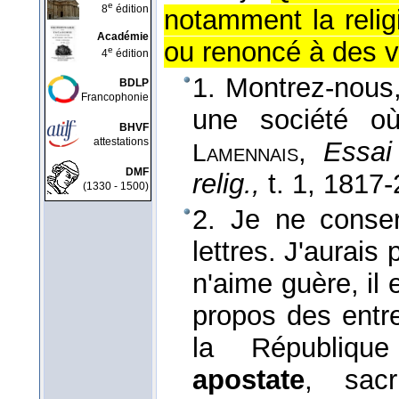
e
8
édition
notamment la relig
Académie
ou renoncé à des 
e
4
édition
1. Montrez-nous
BDLP
Francophonie
une société où
BHVF
attestations
,
Essai
Lamennais
DMF
relig.,
t. 1
, 1817-
(1330 - 1500)
2. Je ne conse
lettres. J'aurais
n'aime guère, il 
propos des entre
la République
apostate
, sacr