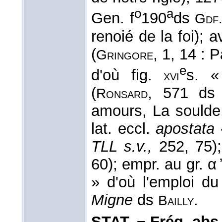
o
a
Gen. f
190
ds
Gdf
renoié de la foi); 
(
, 1, 14 : P
Gringore
e
d'où fig.
s. «
xvi
(
, 571 d
Ronsard
amours, La soulde
lat. eccl.
apostata
TLL s.v.,
252, 75);
60); empr. au gr. α ̓
» d'où l'emploi du
Migne
ds
.
Bailly
STAT. − Fréq. abs. l