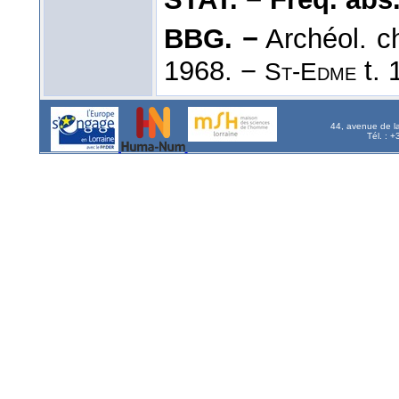
BBG. −
Archéol. ch
1968. −
t. 
St-Edme
44, avenue de l
Tél. : 