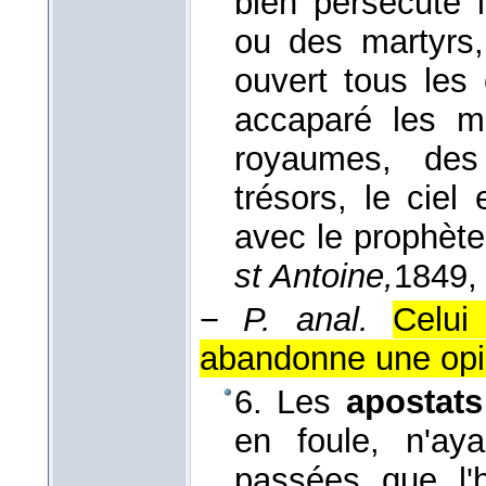
bien persécuté 
ou des martyrs, 
ouvert tous les 
accaparé les mu
royaumes, des
trésors, le ciel
avec le prophèt
st Antoine,
1849
,
−
P. anal.
Celui
abandonne une opi
6. Les
apostats
en foule, n'ay
passées que l'