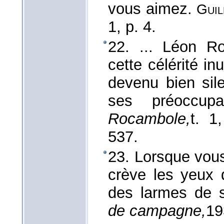
vous aimez.
Guil
1, p. 4.
22. ... Léon R
cette célérité in
devenu bien sile
ses préoccup
Rocambole,
t. 1
537.
23. Lorsque vo
crève les yeux 
des larmes de 
de campagne,
19