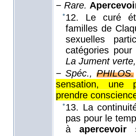
−
Rare.
Apercevoi
12. Le curé é
familles de Cla
sexuelles parti
catégories pou
La Jument verte,
−
Spéc.,
PHILOS.
sensation, une 
prendre conscienc
13. La continuité
pas pour le temp
à
apercevoir