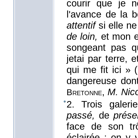
courir que je 
l'avance de la b
attentif
si elle n
de loin,
et mon e
songeant pas qu
jetai par terre,
qui me fit ici » 
dangereuse dont 
,
M. Nico
Bretonne
2. Trois galer
passé,
de
prése
face de son trô
éclairée : on y v