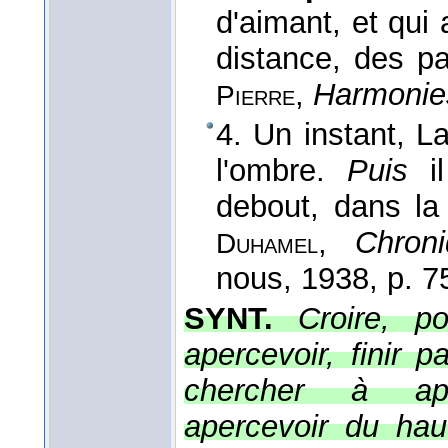
d'aimant, et qui 
distance, des pa
,
Harmonies
Pierre
4. Un instant, L
l'ombre.
Puis
i
debout, dans la 
,
Chron
Duhamel
nous
, 1938
, p. 7
SYNT.
Croire, p
apercevoir, finir p
chercher à aper
apercevoir du hau