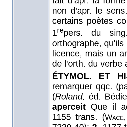
fait d'apr. la forme
non d'apr. le sen
certains poètes c
re
1
pers. du sin
orthographe, qu'ils
licence, mais un a
de l'orth. du verbe
ÉTYMOL. ET H
remarquer qqc. (p
(
Roland,
éd. Bédier
aperceit
Que il ad
1155 trans. (
Wace