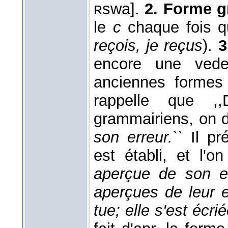
ʀswa].
2. Forme g
le
c
chaque fois qu
reçois, je reçus
).
3
encore une vede
anciennes forme
rappelle que ,,
grammairiens, on d
son erreur.
`` Il pr
est établi, et l'
aperçue de son er
aperçues de leur e
tue; elle s'est écrié