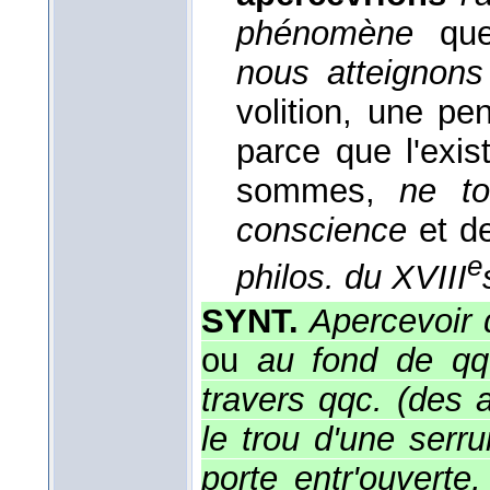
phénomène
que
nous atteignons
volition, une pen
parce que l'exis
sommes,
ne t
conscience
et de
e
philos. du XVIII
SYNT.
Apercevoir d
ou
au fond de qqc
travers qqc. (des 
le trou d'une serru
porte entr'ouverte