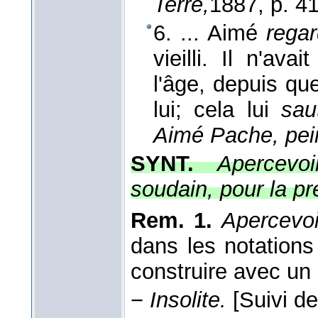
Terre,
1887
, p. 4
6. ... Aimé
rega
vieilli. Il n'av
l'âge, depuis qu
lui; cela lui
sau
Aimé Pache, pein
SYNT.
Apercevo
soudain, pour la pr
Rem. 1.
Apercevoi
dans les notation
construire avec un a
−
Insolite.
[Suivi de