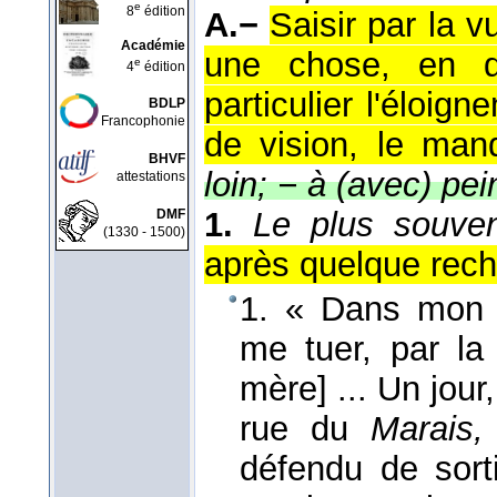
e
8
édition
A.−
Saisir par la 
Académie
une chose, en dé
e
4
édition
particulier l'éloi
BDLP
Francophonie
de vision, le man
BHVF
loin; − à (avec) pei
attestations
1.
Le plus souven
DMF
(1330 - 1500)
après quelque rech
1. « Dans mon 
me tuer, par la 
mère] ... Un jou
rue du
Marais
défendu de sort