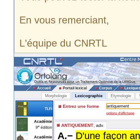
En vous remerciant,
L'équipe du CNRTL
Accueil
Portail lexical
Corpus
Lexique
Morphologie
Lexicographie
Etymologie
Entrez une forme
TLFi
options d'affichage
Académie
ANTIQUEMENT
, adv.
e
9
édition
A.−
D'une façon ant
Académie