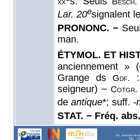
s. Seuls
xx
Besch.
e
Lar. 20
signalent l
PRONONC. −
Seul
man.
ÉTYMOL. ET HIST
anciennement » (
Grange ds
:
Gdf.
seigneur) −
Cotgr.
de
antique
*; suff.
-
STAT. − Fréq. abs. l
44, avenue de l
Tél. : 