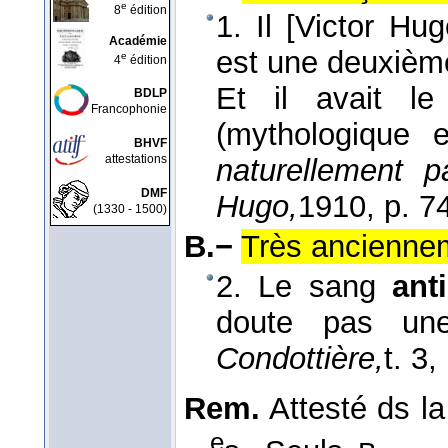
e
8
édition
1. Il [Victor Hu
Académie
est une deuxième 
e
4
édition
Et il avait le
BDLP
Francophonie
(mythologique 
BHVF
attestations
naturellement p
DMF
Hugo,
1910
, p. 7
(1330 - 1500)
B.−
Très ancienne
2. Le sang
ant
doute pas un
Condottière,
t. 3
,
Rem.
Attesté ds la
e