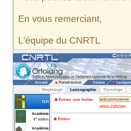
En vous remerciant,
L'équipe du CNRTL
Accueil
Portail lexical
Corpus
Lexique
Morphologie
Lexicographie
Etymologie
Entrez une forme
TLFi
options d'affichage
Académie
e
Erreur
9
édition
Académie