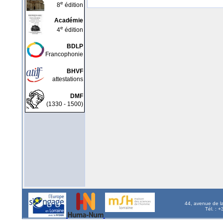
e
8
édition
Académie
e
4
édition
BDLP
Francophonie
BHVF
attestations
DMF
(1330 - 1500)
44, avenue de l
Tél. : 