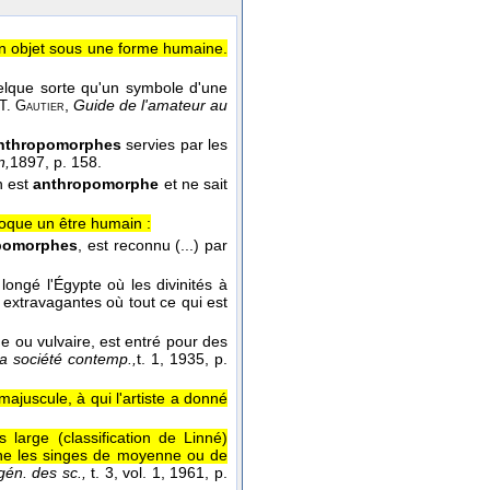
n objet sous une forme humaine.
elque sorte qu'un symbole d'une
,
Guide de l'amateur au
T. Gautier
nthropomorphes
servies par les
n,
1897
, p. 158.
n est
anthropomorphe
et ne sait
oque un être humain :
pomorphes
, est reconnu (...) par
 longé l'Égypte où les divinités à
 extravagantes où tout ce qui est
e ou vulvaire, est entré pour des
 la société contemp.,
t. 1
, 1935
, p.
majuscule, à qui l'artiste a donné
arge (classification de Linné)
erne les singes de moyenne ou de
 gén. des sc.,
t. 3, vol. 1, 1961, p.