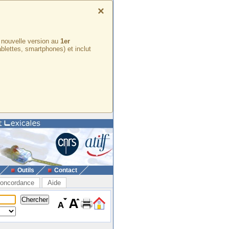
×
e nouvelle version au
1er
ablettes, smartphones) et inclut
Outils
Contact
oncordance
Aide