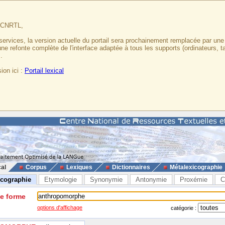
u CNRTL,
services, la version actuelle du portail sera prochainement remplacée par un
 une refonte complète de l'interface adaptée à tous les supports (ordinateurs, t
.
ion ici :
Portail lexical
cal
Corpus
Lexiques
Dictionnaires
Métalexicographie
icographie
Etymologie
Synonymie
Antonymie
Proxémie
C
ne forme
options d'affichage
catégorie :