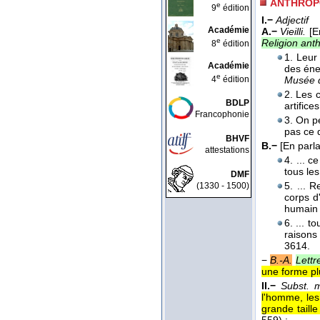
ANTHRO
e
9
édition
I.−
Adjectif
Académie
A.−
Vieilli.
[E
e
Religion an
8
édition
1. Leu
Académie
des éne
e
4
édition
Musée 
2. Les 
BDLP
artifice
Francophonie
3. On p
pas ce q
BHVF
B.−
[En parla
attestations
4. ... c
tous les
DMF
5. ... 
(1330 - 1500)
corps d
humain 
6. ... t
raisons
3614.
−
B.-A.
Lett
une forme p
II.−
Subst. m
l'homme, les
grande taill