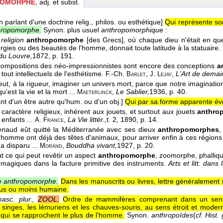
POMORPHE
, adj. et subst.
n parlant d'une doctrine relig., philos. ou esthétique]
Qui représente so
thropomorphe.
Synon. plus usuel
anthropomorphique
:
r
religion
anthropomorphe
[des Grecs], où chaque dieu n'était en qu
rgies ou des beautés de l'homme, donnait toute latitude à la statuaire.
du Louvre,
1872
, p. 191.
compositions des néo-impressionnistes sont encore des conceptions
a
s tout intellectuels de l'esthétisme.
F.-Ch.
,
L'Art de demai
Barlet, J. Lejay
eut, à la rigueur, imaginer un univers mort, parce que notre imaginatio
u'est la vie et la mort ...
,
Le Sablier,
1936
, p. 40.
Maeterlinck
nt d'un être autre qu'hum. ou d'un obj.]
Qui par sa forme apparente év
e caractère religieux, inhérent aux jouets, et surtout aux jouets
anthro
 enfants ...
,
La Vie littér.,
t. 2
, 1890
, p. 14.
A. France
Renaud eût quitté la Méditerranée avec ses dieux
anthropomorphes
,
'homme ont déjà des têtes d'animaux, pour arriver enfin à ces régions
a disparu ...
,
Bouddha vivant,
1927
, p. 20.
Morand
out ce qui peut revêtir un aspect
anthropomorphe
, zoomorphe, phalliqu
 magiques dans la facture primitive des instruments.
Arts et litt. dans
re anthropomorphe.
Dans les manuscrits ou livres, lettre généralement 
lus ou moins humaine.
asc. plur.,
ZOOL.
Ordre de mammifères comprenant dans un sens l
 singes, les lémuriens et les chauves-souris, au sens étroit et mod
e qui se rapprochent le plus de l'homme.
Synon.
anthropoïdes
(
cf. Hist.