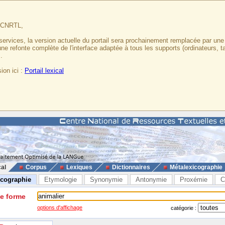
u CNRTL,
services, la version actuelle du portail sera prochainement remplacée par un
 une refonte complète de l'interface adaptée à tous les supports (ordinateurs, t
.
ion ici :
Portail lexical
cal
Corpus
Lexiques
Dictionnaires
Métalexicographie
icographie
Etymologie
Synonymie
Antonymie
Proxémie
C
ne forme
options d'affichage
catégorie :