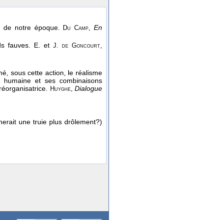
s
de notre époque.
,
En
Du Camp
ds fauves.
E. et
,
J. de Goncourt
é, sous cette action, le réalisme
ion humaine et ses combinaisons
 réorganisatrice.
,
Dialogue
Huyghe
erait une truie plus drôlement?)