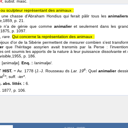
R
, subst. masc.
 ou sculpteur représentant des animaux :
i une chasse d'Abraham Hondius qui ferait pâlir tous les
animalier
e,
1859
, p. 21.
ye n'a de génie que comme
animalier
et seulement dans les gran
,
1875
, p. 1097.
, rare.
Qui concerne la représentation des animaux :
bijoux d'or de la Sibérie permettent de mesurer combien s'est transform
er
que l'héritage assyrien avait transmis par la Perse : l'invent
tes ont soumis les apports de la nature à leur puissance dissolvante et
visible,
1955
, p. 186.
:
[animalje].
Enq. :
/animalje/.
e
 HIST. −
Av. 1778 (J.-J. Rousseau ds
Lar. 19
: Quel
animalier
dessin
1
al
*; suff.
-ier
*.
 abs. littér. :
6.
1877, p. 106.
.