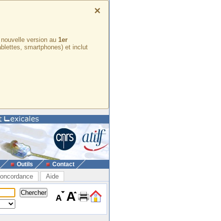
×
e nouvelle version au
1er
ablettes, smartphones) et inclut
Outils
Contact
oncordance
Aide