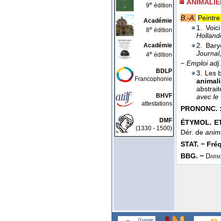
ANIMALIE
e
9
édition
B.-A.
Peintre
Académie
1. Voic
e
8
édition
Holland
2. Bar
Académie
Journal
e
4
édition
−
Emploi adj.
BDLP
3. Les 
Francophonie
animali
abstrai
BHVF
avec le 
attestations
PRONONC. 
DMF
ÉTYMOL. ET
(1330 - 1500)
Dér. de
anim
STAT. − Fréq.
BBG. −
Darm