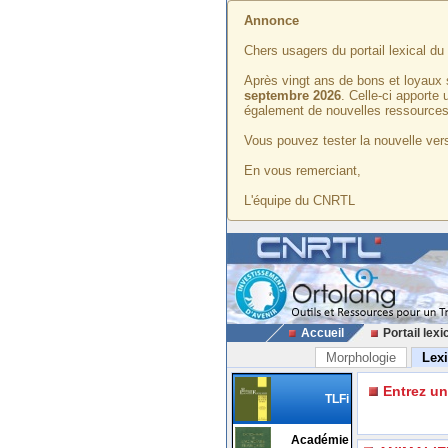
Annonce
Chers usagers du portail lexical d
Après vingt ans de bons et loyaux 
septembre 2026
. Celle-ci apporte
également de nouvelles ressources
Vous pouvez tester la nouvelle vers
En vous remerciant,
L'équipe du CNRTL
Accueil
Portail lexi
Morphologie
Lex
Entrez u
TLFi
Académie