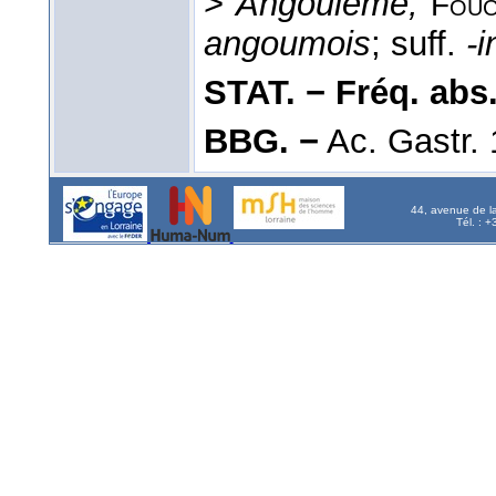
>
Angoulême,
Fouc
angoumois
; suff.
-i
STAT. − Fréq. abs. l
BBG. −
Ac. Gastr.
44, avenue de l
Tél. : 