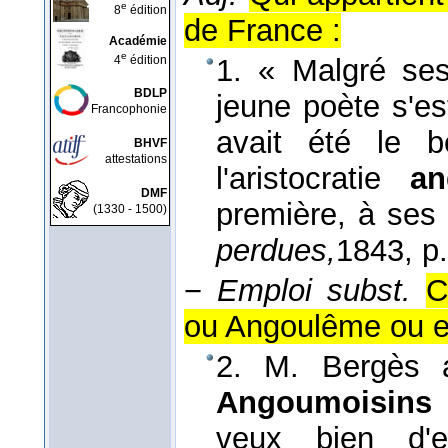
e
8
édition
de France :
Académie
e
4
édition
1. « Malgré ses
BDLP
jeune poète s'es
Francophonie
avait été le 
BHVF
attestations
l'aristocratie
an
DMF
première, à ses 
(1330 - 1500)
perdues,
1843
, p
−
Emploi subst.
C
ou Angoulême ou en
2. M. Bergès a
Angoumoisin
veux bien d'