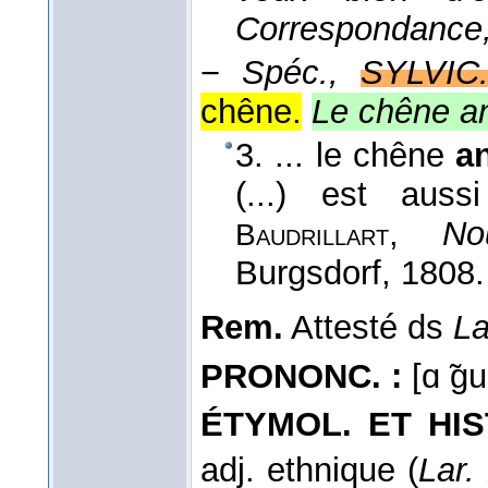
Correspondance
−
Spéc.,
SYLVIC
chêne.
Le chêne a
3. ... le chêne
a
(...) est aus
,
No
Baudrillart
Burgsdorf
, 1808
.
Rem.
Attesté ds
La
PRONONC. :
[ɑ ̃gu
ÉTYMOL. ET HIST
adj. ethnique (
Lar.