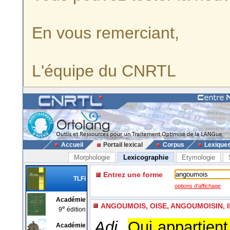
En vous remerciant,
L'équipe du CNRTL
Accueil
Portail lexical
Corpus
Lexique
Morphologie
Lexicographie
Etymologie
Entrez une forme
TLFi
options d'affichage
Académie
ANGOUMOIS, OISE, ANGOUMOISIN, 
e
9
édition
Adj.
Qui appartien
Académie