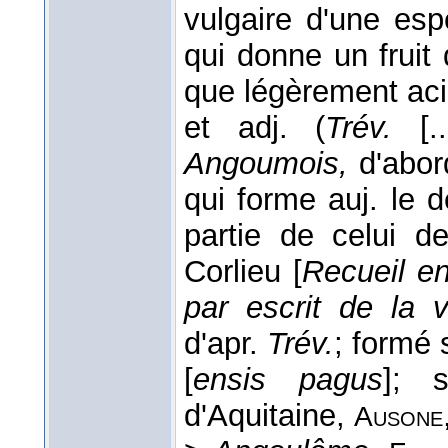
vulgaire d'une esp
qui donne un fruit
que légèrement ac
et adj. (
Trév.
[..
Angoumois,
d'abor
qui forme auj. le 
partie de celui 
Corlieu [
Recueil en
par escrit de la 
d'apr.
Trév.
; formé 
[
ensis pagus
]; 
d'Aquitaine,
Ausone