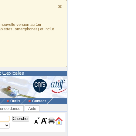
×
e nouvelle version au
1er
ablettes, smartphones) et inclut
Outils
Contact
oncordance
Aide