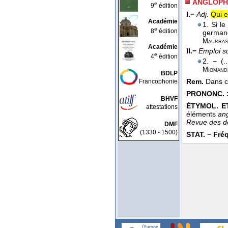
ANGLOPH
e
9
édition
I.−
Adj.
Qui e
Académie
1. Si l
e
8
édition
germano
Maurras
Académie
II.−
Emploi s
e
4
édition
2. − (.
Miomand
BDLP
Rem.
Dans ce
Francophonie
PRONONC. 
BHVF
ÉTYMOL. ET
attestations
éléments
an
Revue des d
DMF
(1330 - 1500)
STAT. − Fréq.