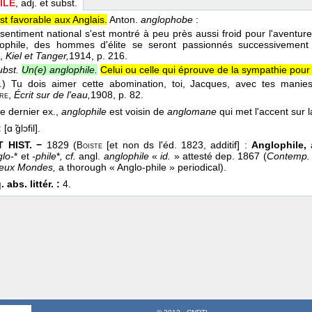
ILE
, adj. et subst.
st favorable aux Anglais.
Anton.
anglophobe
:
e sentiment national s'est montré à peu près aussi froid pour l'aventur
phile, des hommes d'élite se seront passionnés successivement 
,
Kiel et Tanger,
1914
, p. 216.
ubst.
Un(e) anglophile.
Celui ou celle qui éprouve de la sympathie pour 
..) Tu dois aimer cette abomination, toi, Jacques, avec tes manie
,
Écrit sur de l'eau,
1908
, p. 82.
re
 dernier ex.,
anglophile
est voisin de
anglomane
qui met l'accent sur l
:
[ɑ ̃glɔfil].
 HIST. −
1829 (
[et non ds l'éd. 1823, additif] :
Anglophile,
a
Boiste
glo-
* et
-phile
*
, cf.
angl.
anglophile
«
id.
» attesté dep. 1867 (
Contemp. 
eux Mondes,
a thorough « Anglo-phile » periodical).
 abs. littér. :
4.