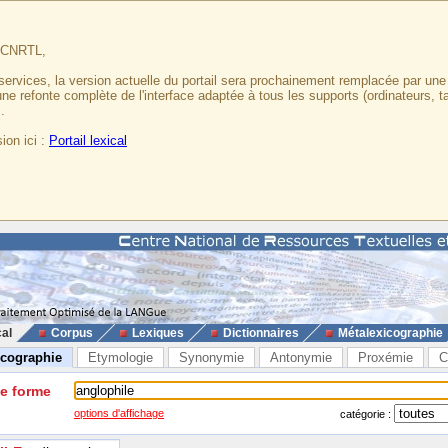
u CNRTL,
services, la version actuelle du portail sera prochainement remplacée par un
 une refonte complète de l'interface adaptée à tous les supports (ordinateurs, t
.
ion ici :
Portail lexical
cal
Corpus
Lexiques
Dictionnaires
Métalexicographie
icographie
Etymologie
Synonymie
Antonymie
Proxémie
C
ne forme
options d'affichage
catégorie :