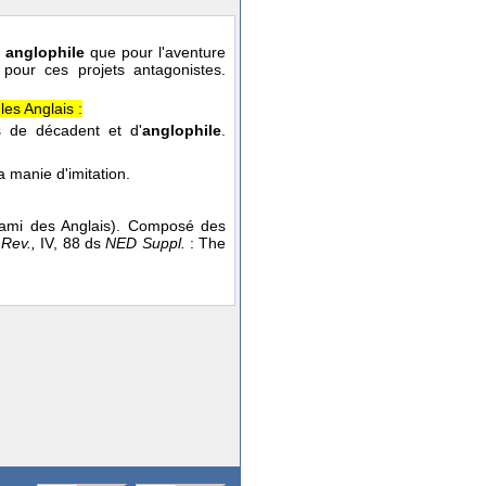
e
anglophile
que pour l'aventure
pour ces projets antagonistes.
les Anglais :
s de décadent et d'
anglophile
.
a manie d'imitation.
mi des Anglais). Composé des
Rev.,
IV, 88 ds
NED Suppl.
: The