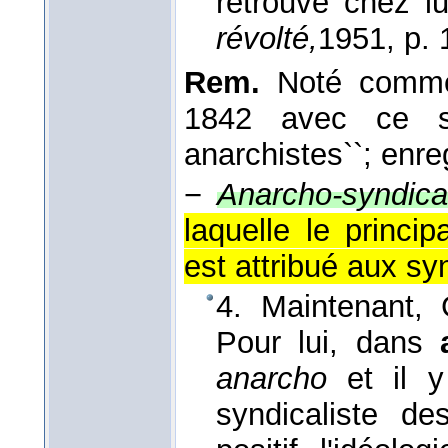
retrouve chez lu
révolté,
1951
, p.
Rem.
Noté comme
1842 avec ce se
anarchistes``; enr
−
Anarcho-syndica
laquelle le princip
est attribué aux sy
4. Maintenant, G
Pour lui, dans
anarcho
et il 
syndicaliste de