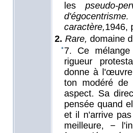
les
pseudo-per
d'égocentris
caractère,
1946
, 
2.
Rare,
domaine de
7. Ce mélange 
rigueur protest
donne à l'œuvre
ton modéré de c
aspect. Sa direc
pensée quand el
et il n'arrive p
meilleure, − l'i