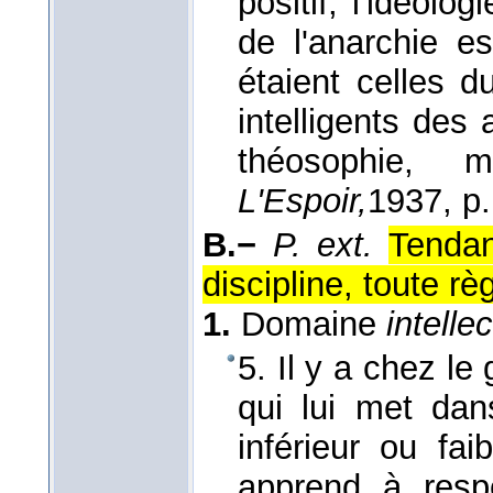
positif, l'idéolo
de l'anarchie e
étaient celles 
intelligents des
théosophie,
L'Espoir,
1937
, p
B.−
P. ext.
Tendan
discipline, toute rè
1.
Domaine
intelle
5. Il y a chez l
qui lui met dan
inférieur ou fa
apprend à respe