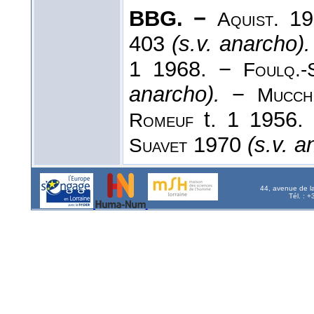
BBG. −
19
Aquist.
403
(s.v. anarcho).
1 1968. −
Foulq.-
anarcho).
−
Mucc
t. 1 1956.
Romeuf
1970
(s.v. a
Suavet
44, avenue de l
Tél. : 