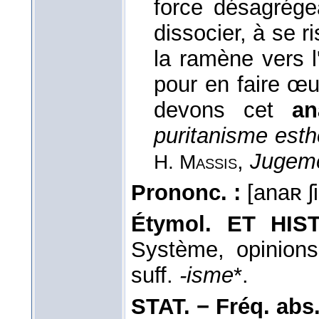
force désagrégea
dissocier, à se ri
la ramène vers l'
pour en faire œu
devons cet
a
puritanisme esth
,
Jugeme
H. Massis
Prononc. :
[anaʀ ʃ
Étymol. ET HIST
Système, opinions
suff.
-isme
*.
STAT. − Fréq. abs. l