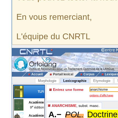
En vous remerciant,
L'équipe du CNRTL
Accueil
Portail lexical
Corpus
Lexique
Morphologie
Lexicographie
Etymologie
Entrez une forme
TLFi
options d'affichage
Académie
ANARCHISME
, subst. masc.
e
9
édition
A.−
POL.
Doctrine
Académie