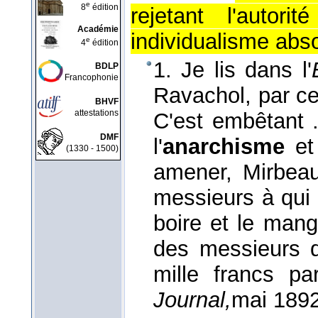
e
8
édition
rejetant l'autor
Académie
individualisme abso
e
4
édition
1. Je lis dans l'
BDLP
Francophonie
Ravachol, par ce
BHVF
attestations
C'est embêtant .
DMF
l'
anarchisme
e
(1330 - 1500)
amener, Mirbea
messieurs à qui i
boire et le mang
des messieurs q
mille francs p
Journal,
mai 189