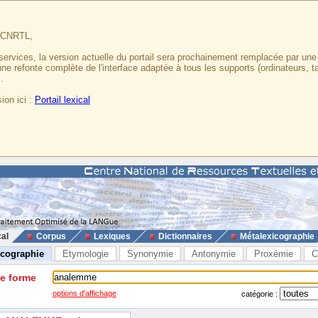
u CNRTL,
services, la version actuelle du portail sera prochainement remplacée par un
 une refonte complète de l'interface adaptée à tous les supports (ordinateurs, t
.
ion ici :
Portail lexical
cal
Corpus
Lexiques
Dictionnaires
Métalexicographie
icographie
Etymologie
Synonymie
Antonymie
Proxémie
C
ne forme
options d'affichage
catégorie :