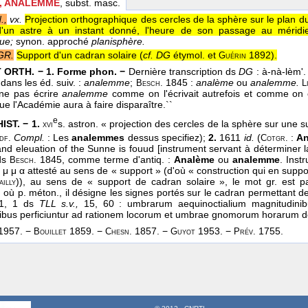
, ANALEMME
, subst. masc.
.,
vx.
Projection orthographique des cercles de la sphère sur le plan d
d'un astre à un instant donné, l'heure de son passage au méridie
ue;
synon. approché
planisphère.
GR.
Support d'un cadran solaire (
cf. DG
étymol. et
1892).
Guérin
 ORTH. − 1. Forme phon. −
Dernière transcription ds
DG
: à-nà-lèm'
dans les éd. suiv. :
analemme
;
1845 :
analème
ou
analemme.
Besch.
L
 ne pas écrire
analemme
comme on l'écrivait autrefois et comme on 
que l'Académie aura à faire disparaître.``
e
IST. − 1.
s. astron. « projection des cercles de la sphère sur une s
xvi
Compl.
: Les
analemmes
dessus specifiez);
2.
1611
id.
(
:
A
df.
Cotgr.
nd eleuation of the Sunne is fouud [instrument servant à déterminer la 
 ds
1845, comme terme d'antiq. :
Analème
ou
analemme
. Ins
Besch.
 λ η μ μ α attesté au sens de « support » (d'où « construction qui en supp
)), au sens de « support de cadran solaire », le mot gr. est pa
ailly
,
où p. méton., il désigne les signes portés sur le cadran permettant de
 1, 1 ds
TLL s.v.,
15, 60 : umbrarum aequinoctialium magnitudini
ibus perficiuntur ad rationem locorum et umbrae gnomorum horarum de
1957. −
1859. −
1857. −
1953. −
1755.
Bouillet
Chesn.
Guyot
Prév.