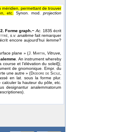
u méridien, permettant de trouver
n, etc.
Synon. mod.
projection
.
2. Forme graph.−
Ac.
1835 écrit
,
s.v. analème
fait remarquer
ittré
écrit encore aujourd'hui
lemme
?
urface plane » (
,
Vitruve,
J. Martin
nalemme
. An instrument whereby
course et l'élévation du soleil]);
trument de gnomonique. Empr. du
orte une autre » (
,
Diodore de Sicile
ssé en lat. sous la forme plur.
 calculer la hauteur du pôle, etc.
bus designantur analemmatorum
scriptiones).