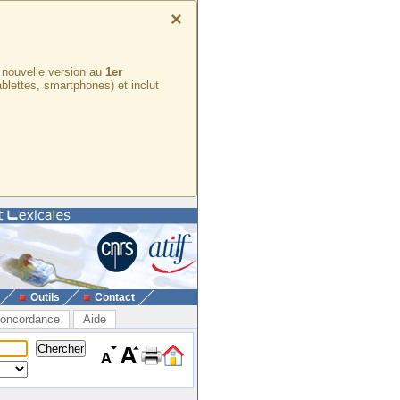
×
e nouvelle version au
1er
ablettes, smartphones) et inclut
Outils
Contact
oncordance
Aide