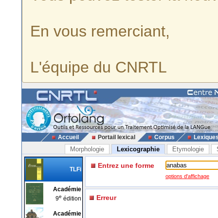
En vous remerciant,
L'équipe du CNRTL
Accueil
Portail lexical
Corpus
Lexique
Morphologie
Lexicographie
Etymologie
Entrez une forme
TLFi
options d'affichage
Académie
e
Erreur
9
édition
Académie