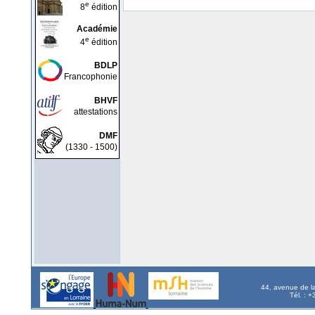
e
8
édition
Académie
e
4
édition
BDLP
Francophonie
BHVF
attestations
DMF
(1330 - 1500)
44, avenue de l
Tél. : 