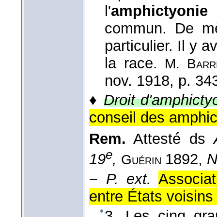
l'
amphictyonie
r
commun. De mêm
particulier. Il y
la race.
M. Barr
nov. 1918, p. 34
♦
Droit d'amphicty
conseil des amphic
Rem.
Attesté ds
e
19
,
1892,
N
Guérin
−
P. ext.
Associat
entre États voisins 
3. Les cinq gra