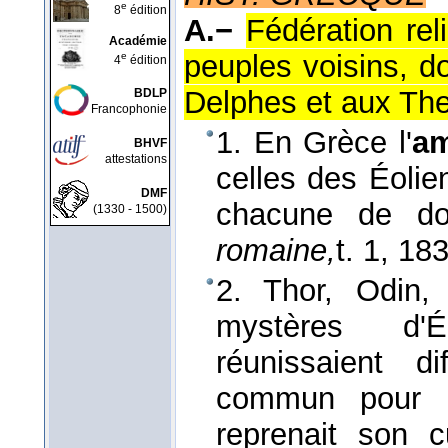
e
8
édition
A.−
Fédération rel
Académie
peuples voisins, d
e
4
édition
Delphes et aux Th
BDLP
Francophonie
1. En Grèce l'
am
BHVF
attestations
celles des Éolie
DMF
chacune de do
(1330 - 1500)
romaine,
t. 1
, 18
2. Thor, Odin,
mystères d'
réunissaient d
commun pour l'
reprenait son c