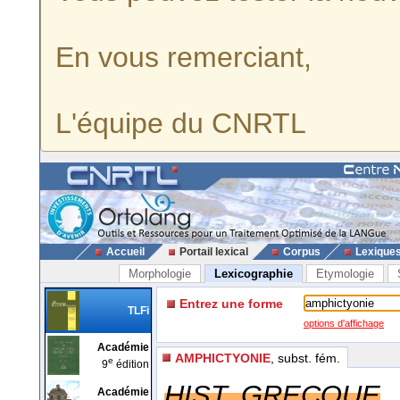
En vous remerciant,
L'équipe du CNRTL
Accueil
Portail lexical
Corpus
Lexique
Morphologie
Lexicographie
Etymologie
Entrez une forme
TLFi
options d'affichage
Académie
AMPHICTYONIE
, subst. fém.
e
9
édition
HIST. GRECQUE
Académie