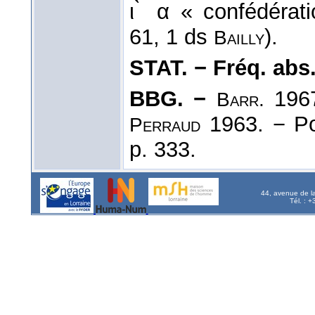
ι ̀ α « confédérat
61, 1 ds
).
Bailly
STAT. − Fréq. abs. l
BBG. −
196
Barr.
1963. − Po
Perraud
p. 333.
44, avenue de l
Tél. : 