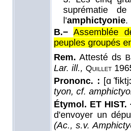
suprématie de 
l'
amphictyonie
.
B.−
Assemblée de
peuples groupés e
Rem.
Attesté ds
B
Lar. ill.,
196
Quillet
Prononc. :
[ɑ ̃fik
tyon, cf. amphictyo
Étymol. ET HIST. 
d'envoyer un dépu
(Ac., s.v. Amphict