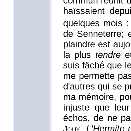
commun réunit d
haïssaient depu
quelques mois 
de Senneterre; et
plaindre est auj
la plus
tendre
et
suis fâché que le
me permette pas 
d'autres qui se p
ma mémoire, pou
injuste que leu
échos, de ne pas
,
L'Hermite 
Jouy