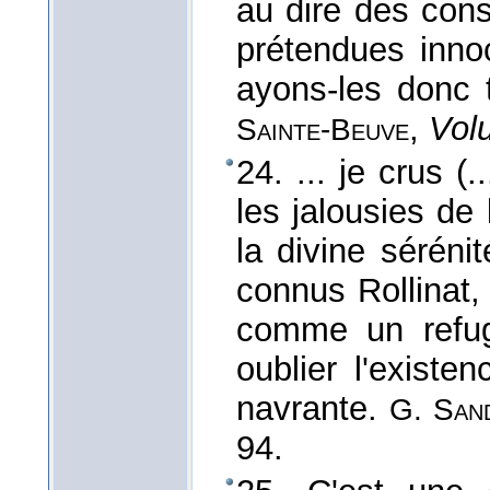
au dire des cons
prétendues inno
ayons-les donc t
,
Vol
Sainte-Beuve
24. ... je crus (
les jalousies de l
la divine sérénit
connus Rollinat, 
comme un refug
oublier l'existe
navrante.
G. San
94.