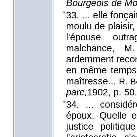
Bourgeois de Mol
33. ... elle fonç
moulu de plaisir,
l'épouse out
malchance, M. 
ardemment reconq
en même temps j
maîtresse...
R. B
parc,
1902
, p. 50
34. ... considé
époux. Quelle es
justice politiqu