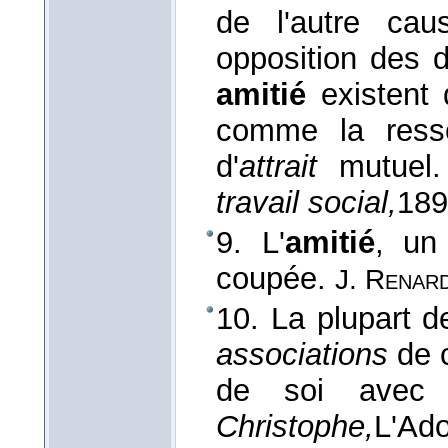
de l'autre cau
opposition des do
amitié
existent 
comme la ress
d'
attrait
mutuel
travail social,
189
9. L'
amitié
, un
coupée.
J. Renar
10. La plupart 
associations
de c
de soi avec
Christophe,
L'Ado