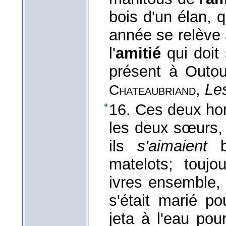
bois d'un élan,
année se relève
l'
amitié
qui doit 
présent à Outo
,
Le
Chateaubriand
16. Ces deux hom
les deux sœurs, 
ils
s'aimaient
matelots; toujo
ivres ensemble, 
s'était marié po
jeta à l'eau po