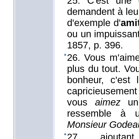
25. C'est une
demandent à le
d'exemple d'
ami
ou un impuissan
1857
, p. 396.
26. Vous m'aime
plus du tout. V
bonheur, c'est
capricieusement
vous
aimez
uni
ressemble à u
Monsieur Godeau
27. ... ajoutan