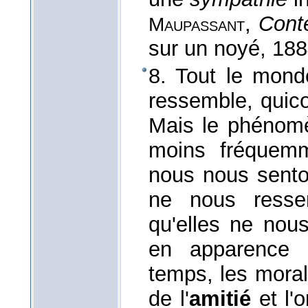
,
Conte
Maupassant
sur un noyé
, 18
8. Tout le mon
ressemble, quic
Mais le phénomè
moins fréquemm
nous nous sento
ne nous resse
qu'elles ne nou
en apparence s
temps, les morali
de l'
amitié
et l'o