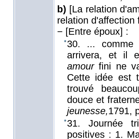
b)
[La relation d'ami
relation d'affection 
−
[Entre époux]
:
30. ... comme j
arrivera, et il 
amour
fini ne 
Cette idée est tr
trouvé beauc
douce et fraterne
jeunesse,
1791
, 
31. Journée tr
positives : 1. 