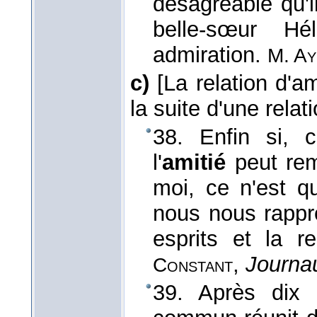
désagréable qu'i
belle-sœur H
admiration.
M. A
c)
[La relation d'am
la suite d'une rela
38. Enfin si, 
l'
amitié
peut rem
moi, ce n'est q
nous nous rappr
esprits et la 
,
Journau
Constant
39. Après dix 