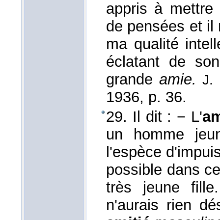
appris à mettr
de pensées et il
ma qualité intel
éclatant de son
grande
amie.
J.
1936
, p. 36.
29. Il dit : − L'
am
un homme jeun
l'espèce d'impui
possible dans ce
très jeune fill
n'aurais rien d