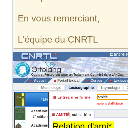
En vous remerciant,
L'équipe du CNRTL
Accueil
Portail lexical
Corpus
Lexique
Morphologie
Lexicographie
Etymologie
Entrez une forme
TLFi
options d'affichage
Académie
AMITIÉ
, subst. fém.
e
9
édition
Relation d'ami*.
Académie