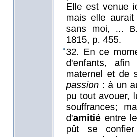
Elle est venue i
mais elle aurai
sans moi, ...
B
1815
, p. 455.
32. En ce momen
d'enfants, afi
maternel et de s
passion
: à un a
pu tout avouer, l
souffrances; ma
d'
amitié
entre l
pût se confi