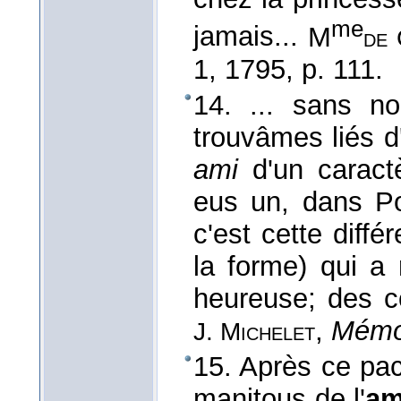
me
jamais...
M
de 
1
, 1795
, p. 111.
14. ... sans n
trouvâmes liés 
ami
d'un caract
eus un, dans Po
c'est cette diffé
la forme) qui a
heureuse; des c
,
Mémor
J. Michelet
15. Après ce pa
manitous de l'
am