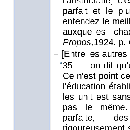
l'aristocratie, c
parfait et le pl
entendez le meil
auxquelles ch
Propos,
1924
, p.
−
[Entre les autres
35. ... on dit qu'
Ce n'est point ce
l'éducation étab
les unit est san
pas le même.
parfaite, d
rigoureusement s