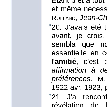
Étant prêt à tout s
et même nécessa
,
Jean-Ch
Rolland
20. J'avais été 
avant, je crois
sembla que no
essentielle en 
l'
amitié
, c'est
affirmation à d
préférences.
M.
1922
-avr. 1923, 
21. J'ai rencon
révélation de l