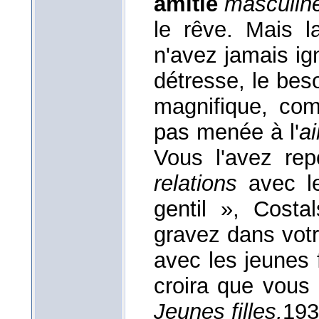
amitié
masculin
le rêve. Mais 
n'avez jamais igno
détresse, le beso
magnifique, com
pas menée à l'
a
Vous l'avez repo
relations
avec le
gentil », Costal
gravez dans votr
avec les jeunes 
croira que vous 
Jeunes filles,
193