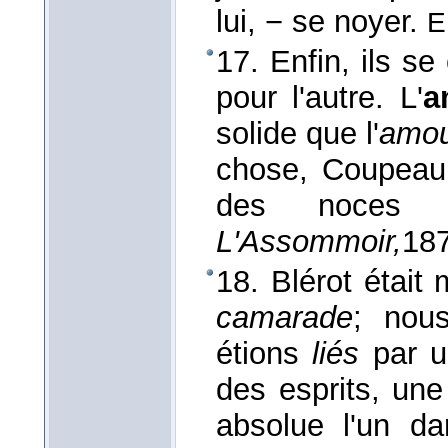
lui, − se noyer.
E
17. Enfin, ils se
pour l'autre. L'
a
solide que l'
amo
chose, Coupeau 
des noces
L'Assommoir,
18
18. Blérot était
camarade
; nous
étions
liés
par 
des esprits, un
absolue l'un da