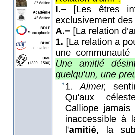
e
8
édition
I.−
[Les êtres in
Académie
exclusivement des
e
4
édition
A.−
[La relation d'
BDLP
Francophonie
1.
[La relation a po
BHVF
attestations
une communauté de
DMF
Une amitié désint
(1330 - 1500)
quelqu'un, une pre
1.
Aimer,
sentir
Qu'aux célest
Calliope jamais
inaccessible à 
l'
amitié
, la su