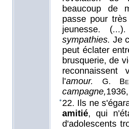
beaucoup de m
passe pour très
jeunesse. (..
sympathies.
Je c
peut éclater ent
brusquerie, de v
reconnaissent v
l'
amour.
G. Be
campagne,
1936
22. Ils ne s'éga
amitié
, qui n'é
d'adolescents t