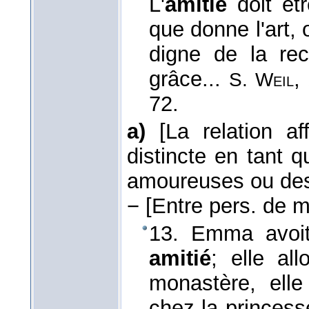
L'
amitié
doit êtr
que donne l'art, o
digne de la rec
grâce...
,
S. Weil
72.
a)
[La relation a
distincte en tant q
amoureuses ou des
−
[Entre pers. de 
13. Emma avoit
amitié
; elle al
monastère, elle 
chez la princes