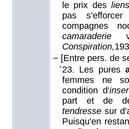
le prix des
lie
pas s'efforce
compagnes noc
camaraderie
vi
Conspiration,
19
−
[Entre pers. de se
23. Les pures
femmes ne son
condition d'
inse
part et de dé
tendresse
sur d'
Puisqu'en restan