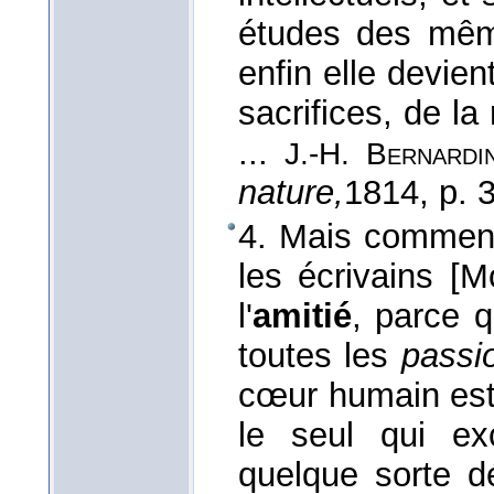
études des mêm
enfin elle devie
sacrifices, de la
...
J.-H. Bernardi
nature,
1814
, p. 
4. Mais comment
les écrivains [M
l'
amitié
, parce q
toutes les
passi
cœur humain est 
le seul qui ex
quelque sorte dé