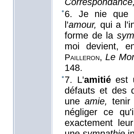
Correspondance
6. Je nie que l
l'
amour,
qui a l'i
forme de la
sym
moi devient, e
,
Le Mon
Pailleron
148.
7. L'
amitié
est u
défauts et des 
une
amie,
teni
négliger ce qu'
exactement leur
une
sympathie
in