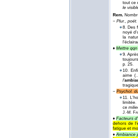
tout ce 
le visibl
Rem.
Nombre
−
Plur., poét.
8. Des 
noyé d'
la natu
l'éclai
♦
Mettre qqn
9. Aprè
toujours
p. 25.
10. Enf
aime (.
l'
ambia
tragiqu
−
Psychol. du
11. L'h
limitée. 
ce
milie
J.-M. Fa
♦
Facteurs d
dehors de l'
fatigue et mo
♦
Ambiance p