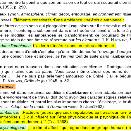
que montre le peintre que son omission de tout ce qui risquerait d'en d
e,
1955
, p. 290.
ux synon.
atmosphère, climat, décor, entourage, environnement, mili
 (rare).
Éléments constitutifs d'une ambiance, variétés d'ambiance :
fenêtres de ses sens qui plongeaient jusqu'alors sur il ne savait quel p
ombre, il contempla subitement dans une trouée de lumière, la fuite à p
re se modifia; les
ambiances
se transformèrent; ce brouillard de tri
rage soudain de son âme se répercuta sur
les alentours.
,
J.-K. Huysmans
 dans l'ambiance.
L'aider à s'insérer dans un milieu déterminé :
s des années d'oubli c'est plus qu'une fête démodée l'ouvrage d'imaginat
 une opinion libre et sincère. Je l'ai
mis
tout de suite
dans
l'
ambianc
in nous nous trouvons dans une situation cornélienne : Rodrigue ai
..) qui n'aime que sa patrie. Vous avez même choisi des noms de
nce
... − Je ne suis pas tellement amoureux de Chloé. J'ai le bégui
e.
,
Drôle de jeu,
1945
, p. 82.
R. Vailland
 travail
:
omme vit dans certaines conditions d'
ambiance
et son adaptation aux
L'
environnement
de travail doit donc avoir des caractéristiques relativ
u
sont multiples, et parmi les plus importants citons : l'éclairage, le brui
,
Adapt. de la mach. à l'homme
(
1962
).
verge
Foulq.-St-Jean
'ambiance.
,,Facteurs (autres que ceux imputables au travailleur lui-m
entreprise (...) qui influent sur l'état physiologique et psychique de 
difient son rendement).`` (
1968
).
Tez.
sychologique.
,,Le climat affectif qui règne dans un groupe humain (fam