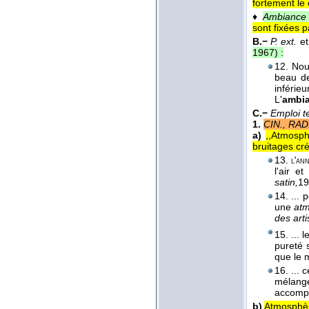
fortement le
♦
Ambiance 
sont fixées p
B.−
P. ext.
e
1967
) :
12. Nou
beau de
inférie
L'
ambi
C.−
Emploi t
1.
CIN., RAD
a)
,,Atmosphè
bruitages créa
13.
l'an
l'air 
satin,
19
14. ... 
une
at
des arti
15. ... 
pureté 
que le 
16. ... 
mélange
accomp
b)
Atmosphère