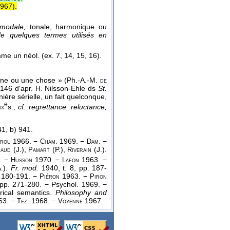
967
).
modale,
tonale, harmonique ou
e quelques termes utilisés en
mme un néol. (ex. 7, 14, 15, 16).
ne ou une chose » (Ph.-A.-M.
de
 146 d'apr. H. Nilsson-Ehle ds
St.
ière sérielle, un fait quelconque,
e
s.,
cf. regrettance, reluctance,
ix
41, b) 941.
1966. −
1969. −
−
irou
Cham.
Dam.
(J.),
(P.),
(J.).
raud
Pamart
Riverain
. −
1970. −
1963. −
Husson
Lafon
.).
Fr. mod.
1940, t. 8, pp. 187-
. 180-191. −
1963. −
Piéron
Piron
pp. 271-280. − Psychol. 1969. −
rical semantics.
Philosophy and
63. −
1968. −
1967.
Tez.
Voyenne