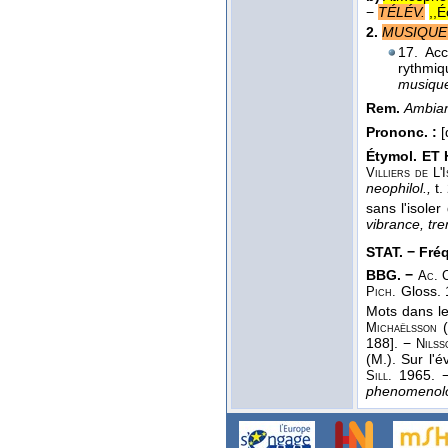
−
TÉLÉV.
,,É
2.
MUSIQUE
17. Acc
rythmiq
musiqu
Rem.
Ambia
Prononc. :
[ɑ
Étymol. ET 
Villiers de L'
neophilol.,
t.
sans l'isole
vibrance, tr
STAT. − Fréq.
BBG. −
Ac. 
Gloss. 
Pich.
Mots dans l
Michaëlsson
188]. −
Nils
(M.). Sur l'é
1965. 
Sill.
phenomenolo