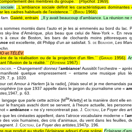
 comportement des membres du groupe.`` (
Psychol.
1969
).
sociale.
,,L'ambiance sociale définit les caractéristiques dominantes d
ar les cadres habituels de l'existence.`` (
1966
).
Birou
t
fam.
Gaieté, entrain.
,,Il y avait beaucoup d'ambiance. La réunion ne
s sommes montés dans l'auto et je les ai emmenés au bord du lac. Ph
s sky-line d'Amérique, plus beau que celui de New-York ». En reva
urs à ceux de Boston, les bars de clochards moins pittoresques 
ance
est excellente, dit Philipp d'un air satisfait.
,
Les Mand
S. de Beauvoir
echn.
IO
et
TÉLÉV.
re de la réalisation ou de la projection d'un film.`` (
1956
).
A
Giraud
nt l'illusion de la réalité.`` (
1967
) :
Voyenne
. − Changement!
donnez
l'
ambiance
! Aussitôt l'orchestre − aprè
noncier
et manifesté quelque empressement − entame une musique plus l
29
, 7, p. 1020.
pour cet
Amour à Harlem
[à la radio], j'étais seul et je me demandais pa
mosphère
(ce que 1937 appelle dans le jargon du journalisme une «
am
stes,
1947
, p. 63.
lle
le langage que parle cette actrice [M
Arletty] et la manière dont elle 
sur le français avachi dont se servent, à l'heure actuelle, les personn
mot «
ambiance
» ne s'y rencontrerait pas.
,
Le Foyer des art
J. Cocteau
ce que les cinéastes appellent, dans l'atroce vocabulaire moderne « l'
am
 des voix humaines, des cris d'animaux, du vent dans les feuilles, de
agnent.
,
Le Foyer des artistes,
1947
p. 196.
J. Cocteau
 que produit au studio l'éclairage adouci d'une scène.
Éclairage d'am