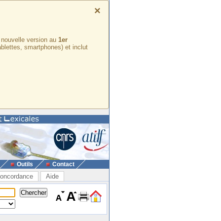
×
e nouvelle version au
1er
ablettes, smartphones) et inclut
Outils
Contact
oncordance
Aide