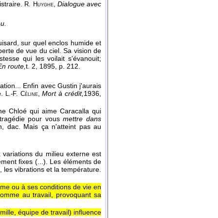
istraire.
,
Dialogue avec
R. Huyghe
eu.
uisard, sur quel enclos humide et
erte de vue du ciel. Sa vision de
stesse qui les voilait s'évanouit;
En route,
t. 2
, 1895
, p. 212.
ion... Enfin avec Gustin j'aurais
e
.
,
Mort à crédit,
1936
,
L.-F. Céline
me Chloé qui aime Caracalla qui
 tragédie pour vous
mettre dans
n, dac. Mais ça n'atteint pas au
 variations du milieu externe est
ement fixes (...). Les éléments de
t, les vibrations et la température.
ême ou à ses conditions de vie en
l'homme au travail, provoquant sa
ille, équipe de travail) influence