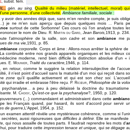
E
, subst. fém.
L.,
gén. au sing.
Qualité du milieu (matériel, intellectuel, moral) qu
'une personne, d'une collectivité.
Ambiance familiale, sociale
:
oit y avoir des années déjà que, sans m'en rendre compte, je suis obl
(...) je ne m'en suis aperçu que depuis quelques mois ... Paris peu
ance
surtout de cette Sorbonne! Ces cours où l'on analyse toutes les
prononcer le nom de Dieu.
,
Jean Barois,
1913
, p. 234.
R. Martin du Gard
oute l'
atmosphère
de la salle, son
cadre
et son
ambiance
me par
ues de ma vie,
1931
, p. 85.
ambiance
corporelle.
Corps et âme : Allons-nous arrêter la
sphère
de 
La continuité entre nos grands appareils organiques et les milieux 
médecine moderne, rend bien difficile la distinction absolue d'un « i
ques.
,
Traité du caractère,
1946
, p. 114.
E. Mounier
, en retour, comme le suggère la relation intersubjective de l'accu
alité, il n'est point d'accueil sans la maturité d'un moi qui reçoit dans 
une
zone
qu'il qualifie activement et qui est son
chez soi.
L'accueil
té qui irradie et embrasse l'être reçu.
,
Philosophie de la volo
P. Ricœur
la psychanalyse... a peu à peu délaissé la doctrine du traumatisme i
isante.
,
Qu'est-ce que la psychanalyse
?
, 1950
, p. 120.
M. Choisy
gouverneurs (...) commandaient et administraient dans cette
ambianc
pe les Français quand, par hasard, ils sont d'accord pour servir 
s de guerre,
L'Appel
, 1954
, p. 152.
 un examen attentif révèle une mystérieuse cohérence, comme si l'uni
s secrètes,
aussi rigoureuses que
difficiles à définir.
Elle se manifeste
te,
qui nous assaille de toutes parts. Il faudrait reprendre les mots d'
a
'hui, pour traduire cette
impression tenace et unique,
qui
se dégage
au