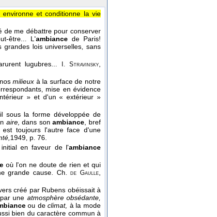
i environne et conditionne la vie
igé de me débattre pour conserver
t-être... L'
ambiance
de Paris!
 grandes lois universelles, sans
urent lugubres...
,
I. Stravinsky
nos
milieux
à la surface de notre
correspondants, mise en évidence
ntérieur » et d'un « extérieur »
eil sous la forme développée de
son
aire,
dans son
ambiance
, bref
 est toujours l'autre face d'une
nté,
1949
, p. 76.
nitial en faveur de l'
ambiance
e
où l'on ne doute de rien et qui
une grande cause.
Ch.
,
de Gaulle
vers créé par Rubens obéissait à
 par une
atmosphère obsédante,
mbiance
ou de
climat,
à la mode
ssi bien du caractère commun à