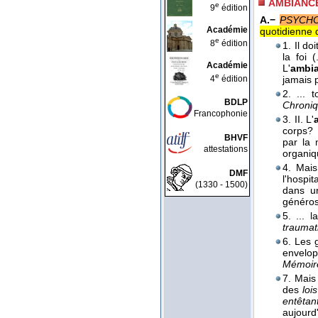
AMBIANC
e
9
édition
A.−
PSYCHO
Académie
quotidienne d
e
8
édition
1. Il d
la foi 
Académie
L'
ambi
e
4
édition
jamais 
2. ... t
BDLP
Chroniq
Francophonie
3. II. L'
corps? 
BHVF
par la 
attestations
organi
4. Mais
DMF
l'hospit
(1330 - 1500)
dans 
générosi
5. ... 
traumat
6. Les 
envelop
Mémoire
7. Mais
des
loi
entêtan
aujourd