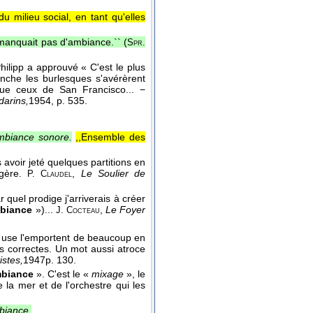
u milieu social, en tant qu'elles
 manquait pas d'ambiance.`` (
Spr.
ilipp a approuvé « C'est le plus
nche les burlesques s'avérèrent
que ceux de San Francisco... −
arins,
1954
, p. 535.
mbiance sonore.
,,Ensemble des
s avoir jeté quelques partitions en
égère.
,
Le Soulier de
P. Claudel
r quel prodige j'arriverais à créer
biance
»)...
,
Le Foyer
J. Cocteau
en use l'emportent de beaucoup en
es correctes. Un mot aussi atroce
istes,
1947
p. 130.
biance
». C'est le «
mixage
», le
 la mer et de l'orchestre qui les
biance.