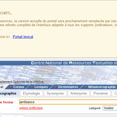
u CNRTL,
services, la version actuelle du portail sera prochainement remplacée par un
 une refonte complète de l'interface adaptée à tous les supports (ordinateurs, t
.
ion ici :
Portail lexical
cal
Corpus
Lexiques
Dictionnaires
Métalexicographie
icographie
Etymologie
Synonymie
Antonymie
Proxémie
C
ne forme
options d'affichage
catégorie :