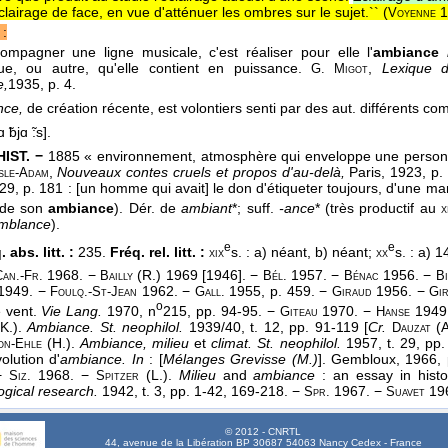
clairage de face, en vue d'atténuer les ombres sur le sujet.`` (
1
Voyenne
:
ompagner une ligne musicale, c'est réaliser pour elle l'
ambiance
ue, ou autre, qu'elle contient en puissance.
,
Lexique d
G. Migot
e,
1935
, p. 4.
nce,
de création récente, est volontiers senti par des aut. différents co
 ̃bjɑ ̃:s].
HIST. −
1885 « environnement, atmosphère qui enveloppe une person
,
Nouveaux contes cruels et propos d'au-delà,
Paris, 1923, p.
Isle-Adam
 29, p. 181 : [un homme qui avait] le don d'étiqueter toujours, d'une man
r de son
ambiance
). Dér. de
ambiant
*; suff.
-ance
* (très productif au
x
emblance
).
e
e
 abs. litt. :
235.
Fréq. rel. litt. :
s. : a) néant, b) néant;
s. : a) 1
xix
xx
1968. −
(R.) 1969 [1946]. −
1957. −
1956. −
Can.-Fr.
Bailly
Bél.
Bénac
B
1949. −
1962. −
1955, p. 459. −
1956. −
Foulq.-St-Jean
Gall.
Giraud
Gi
o
e vent.
Vie Lang.
1970, n
215, pp. 94-95. −
1970. −
1949
Giteau
Hanse
(K.).
Ambiance. St. neophilol.
1939/40, t. 12, pp. 91-119 [
Cr.
(A
Dauzat
(H.).
Ambiance, milieu
et
climat. St. neophilol.
1957, t. 29, pp
son-Ehle
volution d'
ambiance. In
: [
Mélanges Grevisse (M.)
]. Gembloux, 1966, 
−
1968. −
(L.).
Milieu
and
ambiance
: an essay in histo
Siz.
Spitzer
gical research.
1942, t. 3, pp. 1-42, 169-218. −
1967. −
19
Spr.
Suavet
© 2012 - CNRTL
44, avenue de la Libération BP 30687 54063 Nancy Cedex - France