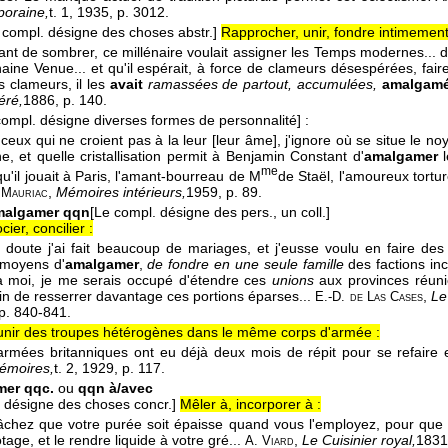
oraine,
t. 1
, 1935
, p. 3012.
 compl. désigne des choses abstr.]
Rapprocher, unir, fondre intimement
avant de sombrer, ce millénaire voulait assigner les Temps modernes... d
haine Venue... et qu'il espérait, à force de clameurs désespérées, fair
s clameurs, il les
avait
ramassées de partout, accumulées,
amalgam
éré,
1886
, p. 140.
compl. désigne diverses formes de personnalité]
:
 ceux qui ne croient pas à la leur [leur âme], j'ignore où se situe le 
e, et quelle cristallisation permit à Benjamin Constant d'
amalgamer
l
me
 qu'il jouait à Paris, l'amant-bourreau de M
de Staël, l'amoureux tortu
,
Mémoires intérieurs,
1959
, p. 89.
 Mauriac
algamer qqn
[Le compl. désigne des pers., un coll.]
cier, concilier :
 doute j'ai fait beaucoup de mariages, et j'eusse voulu en faire des m
 moyens d'
amalgamer
,
de fondre en une seule famille
des factions inc
 moi, je me serais occupé d'étendre ces
unions
aux provinces réuni
fin de resserrer davantage ces portions éparses...
,
Le
E.-D. de Las Cases
pp. 840-841.
nir des troupes hétérogènes dans le même corps d'armée :
armées britanniques ont eu déjà deux mois de répit pour se refaire
émoires,
t. 2
, 1929
, p. 117.
er qqc.
ou
qqn à/avec
 désigne des choses concr.]
Mêler à, incorporer à :
 tâchez que votre purée soit épaisse quand vous l'employez, pour que v
tage, et le rendre liquide à votre gré...
,
Le Cuisinier royal,
1831
A. Viard