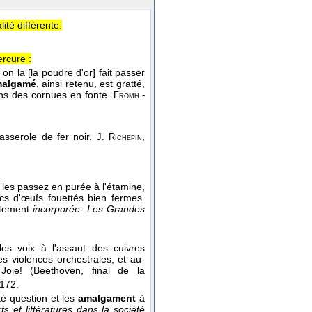
té différente.
rcure :
 on la [la poudre d'or] fait passer
algamé
, ainsi retenu, est gratté,
dans des cornues en fonte.
Fromh.-
casserole de fer noir.
,
J. Richepin
 les passez en purée à l'étamine,
cs d'œufs fouettés bien fermes.
aitement
incorporée.
Les Grandes
es voix à l'assaut des cuivres
s violences orchestrales, et au-
oie! (Beethoven, final de la
 172.
té question et les
amalgament
à
rts et littératures dans la société