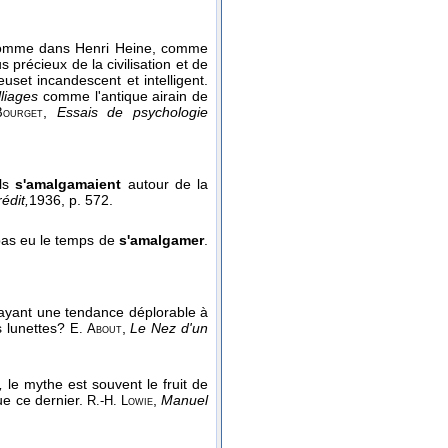
comme dans Henri Heine, comme
précieux de la civilisation et de
set incandescent et intelligent.
lliages
comme l'antique airain de
,
Essais de psychologie
Bourget
ils
s'amalgamaient
autour de la
édit,
1936
, p. 572.
pas eu le temps de
s'amalgamer
.
r ayant une tendance déplorable à
s lunettes?
,
Le Nez d'un
E. About
,
le mythe est souvent le fruit de
ue ce dernier.
,
Manuel
R.-H. Lowie