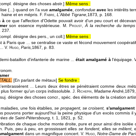
compl. désigne des choses abstr.]
Même sens :
lise (...) quand on l'a vue
amalgamée
,
confondue
avec
les intérêts ter
n haine et en mépris.
,
L'Abbé Tigrane,
1873
, p. 168.
F. Fabre
s
à
ce que l'affection d'Odette pouvait avoir d'un peu court et décevan
mer
son essence mystérieuse.
,
À la recherche du temps
M. Proust
. 237.
compl. désigne des pers., un coll.]
Même sens :
t à Paris que ... se centralise ce vaste et fécond mouvement coopératif
...
,
Paris,
1867
, p. 83.
V. Hugo
emi-bataillon d'infanterie de marine ...
était amalgamé à
l'équipage.
ronom.
amer
ÉTALL.
[En parlant de métaux]
Se fondre :
 s'embrassèrent ... Leurs deux êtres se pénétraient comme deux mét
 plus former qu'un corps indissoluble.
,
Madame André,
1879
J. Richepin
 suj. désigne des choses concr., spéc. des éléments de la création artis
 maladies, une fois établies,
se propagent, se croisent,
s'amalgament
s pouvons porter aujourd'hui la peine physique d'un excès commis il y
rées de Saint-Pétersbourg,
t. 1
, 1821
, p. 52.
ibration de chaque cloche monte droite, pure et pour ainsi dire isolée 
n. Puis, peu à peu, en grossissant elles
se fondent,
elles
se mêlent,
e
amalgament
dans un magnifique concert.
,
Notre-Dame de Pari
V. Hugo