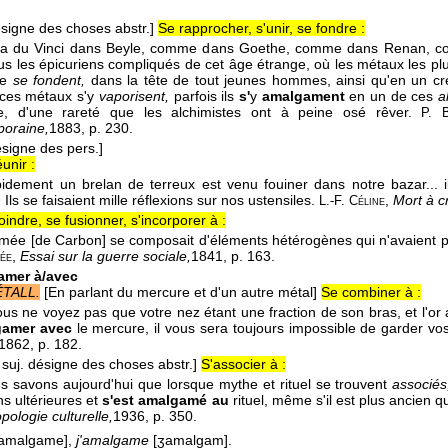
ésigne des choses abstr.]
Se rapprocher, s'unir, se fondre :
 y a du Vinci dans Beyle, comme dans Goethe, comme dans Renan, 
us les épicuriens compliqués de cet âge étrange, où les métaux les plus 
re
se fondent,
dans la tête de tout jeunes hommes, ainsi qu'en un creu
 ces métaux s'y
vaporisent,
parfois ils
s'
y
amalgament
en un de ces
a
he, d'une rareté que les alchimistes ont à peine osé rêver.
P. 
oraine,
1883
, p. 230.
ésigne des pers.]
unir :
idement un brelan de terreux est venu fouiner dans notre bazar... 
 Ils se faisaient mille réflexions sur nos ustensiles.
,
Mort à cr
L.-F. Céline
oindre, se fusionner, s'incorporer à :
rmée [de Carbon] se composait d'éléments hétérogènes qui n'avaient 
,
Essai sur la guerre sociale,
1841
, p. 163.
ée
amer à/avec
ÉTALL.
[En parlant du mercure et d'un autre métal]
Se combiner à :
ous ne voyez pas que votre nez étant une fraction de son bras, et l'o
gamer avec
le mercure, il vous sera toujours impossible de garder vo
1862
, p. 182.
 suj. désigne des choses abstr.]
S'associer à :
s savons aujourd'hui que lorsque mythe et rituel se trouvent
associés
ns ultérieures et
s'est amalgamé au
rituel, même s'il est plus ancien q
pologie culturelle,
1936
, p. 350.
amalgame],
j'amalgame
[ʒamalgam].