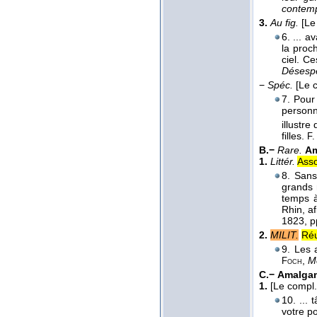
contemp
3.
Au fig.
[Le
6. ... 
la proc
ciel. Ce
Désesp
−
Spéc.
[Le 
7. Pour
personn
illustre
filles.
F.
B.−
Rare.
Am
1.
Littér.
Asso
8. Sans
grands
temps à
Rhin, a
1823
, 
2.
MILIT.
Réu
9. Les 
,
M
Foch
C.−
Amalgam
1.
[Le compl.
10. ...
votre po