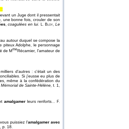
 :
evant un Juge dont il pressentait
e, une bonne fois, crouler de son
ées
,
coagulées en lui.
,
Le
L. Bloy
noyau autour duquel se compose la
e piteux Adolphe, le personnage
me
ré de M
Récamier, l'amateur de
illiers d'autres : c'était un des
onciliables. Si j'eusse eu plus de
es, même à la confédération du
 Mémorial de Sainte-Hélène,
t. 1
,
 et
amalgamer
leurs renforts...
F.
ous puissiez l'
amalgamer avec
, p. 18.