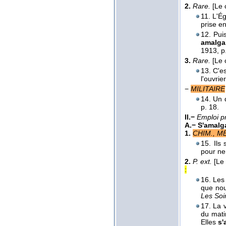
2.
Rare.
[Le 
11. L'Ég
prise e
12. Pui
amalga
1913
, p
3.
Rare.
[Le 
13. C'es
l'ouvrier
−
MILITAIRE
14. Un d
p. 18.
II.−
Emploi p
A.−
S'amalg
1.
CHIM., M
15. Ils
pour ne
2.
P. ext.
[Le
:
16. Les
que nou
Les Soi
17. La v
du mati
Elles
s'