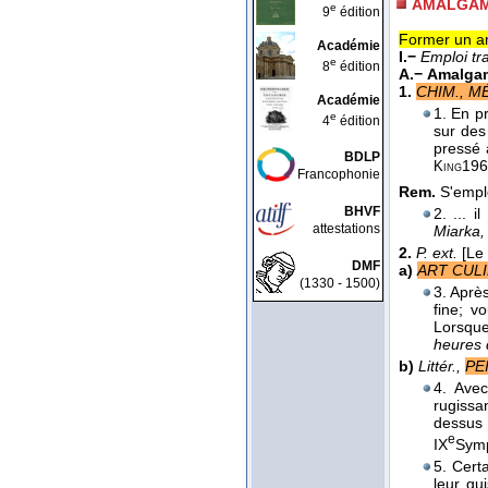
AMALGA
e
9
édition
Former un am
Académie
I.−
Emploi tr
e
8
édition
A.−
Amalgam
1.
CHIM., MÉ
Académie
1. En pr
e
4
édition
sur des
pressé 
BDLP
196
King
Francophonie
Rem.
S'emplo
BHVF
2. ... 
attestations
Miarka, l
2.
P. ext.
[Le
DMF
a)
ART CULI
(1330 - 1500)
3. Aprè
fine; v
Lorsque
heures d
b)
Littér.,
PE
4. Avec
rugissan
dessus
e
IX
Sym
5. Cert
leur gu