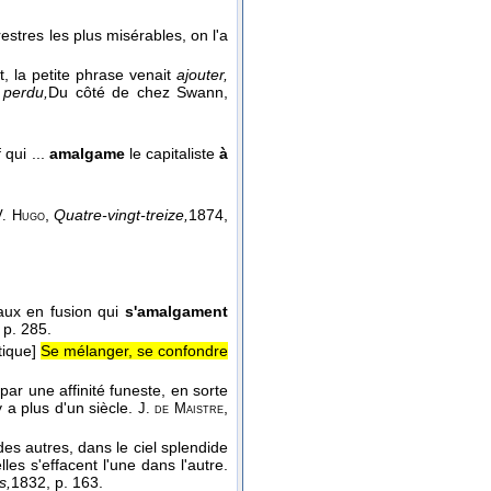
restres les plus misérables, on l'a
t, la petite phrase venait
ajouter,
 perdu,
Du côté de chez Swann
,
 qui ...
amalgame
le capitaliste
à
,
Quatre-vingt-treize,
1874
,
V. Hugo
aux en fusion qui
s'amalgament
, p. 285.
tique]
Se mélanger, se confondre
par une affinité funeste, en sorte
 a plus d'un siècle.
,
J. de Maistre
des autres, dans le ciel splendide
lles s'effacent l'une dans l'autre.
s,
1832
, p. 163.