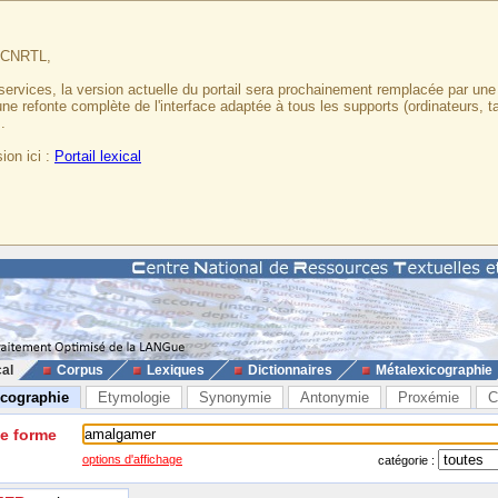
u CNRTL,
services, la version actuelle du portail sera prochainement remplacée par un
 une refonte complète de l'interface adaptée à tous les supports (ordinateurs, t
.
ion ici :
Portail lexical
cal
Corpus
Lexiques
Dictionnaires
Métalexicographie
icographie
Etymologie
Synonymie
Antonymie
Proxémie
C
ne forme
options d'affichage
catégorie :