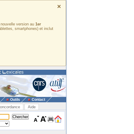
×
e nouvelle version au
1er
ablettes, smartphones) et inclut
Outils
Contact
oncordance
Aide