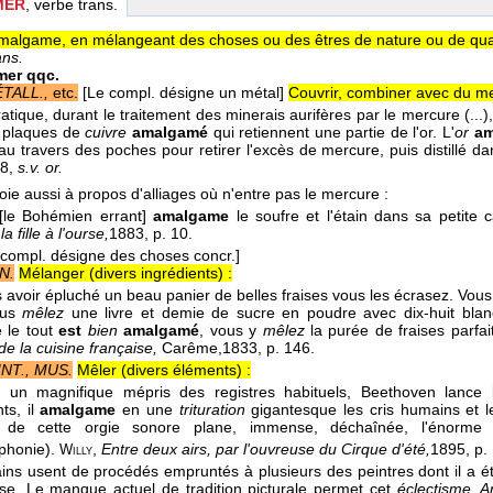
MER
, verbe trans.
algame, en mélangeant des choses ou des êtres de nature ou de quali
ans.
er qqc.
TALL.,
etc.
[Le compl. désigne un métal]
Couvrir, combiner avec du me
atique, durant le traitement des minerais aurifères par le mercure (...),
 plaques de
cuivre
amalgamé
qui retiennent une partie de l'or. L'
or
am
au travers des poches pour retirer l'excès de mercure, puis distillé 
8
,
s.v. or
.
ie aussi à propos d'alliages où n'entre pas le mercure :
il [le Bohémien errant]
amalgame
le soufre et l'étain dans sa petite 
a fille à l'ourse,
1883
, p. 10.
 compl. désigne des choses concr.]
N.
Mélanger (divers ingrédients) :
s avoir épluché un beau panier de belles fraises vous les écrasez. Vous
ous
mêlez
une livre et demie de sucre en poudre avec dix-huit blan
 le tout
est
bien
amalgamé
, vous y
mêlez
la purée de fraises parf
e la cuisine française,
Carême,
1833
, p. 146.
INT., MUS.
Mêler (divers éléments) :
 un magnifique mépris des registres habituels, Beethoven lance l
ts, il
amalgame
en une
trituration
gigantesque les cris humains et le
 de cette orgie sonore plane, immense, déchaînée, l'énorme J
phonie).
,
Entre deux airs, par l'ouvreuse du Cirque d'été,
1895
, p.
Willy
ains usent de procédés empruntés à plusieurs des peintres dont il a é
ise. Le manque actuel de tradition picturale permet cet
éclectisme.
A