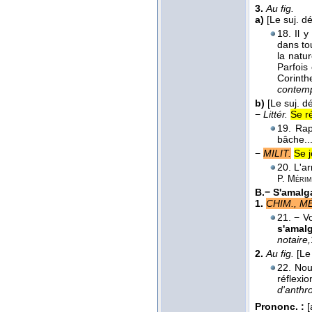
3.
Au fig.
a)
[Le suj. d
18. Il
dans to
la natu
Parfois
Corint
contemp
b)
[Le suj. d
−
Littér.
Se ré
19. Rap
bâche...
−
MILIT.
Se j
20. L'a
P. Mérim
B.−
S'amalg
1.
CHIM., M
21. − V
s'amal
notaire,
2.
Au fig.
[Le
22. Nou
réflexio
d'anthro
Prononc. :
[