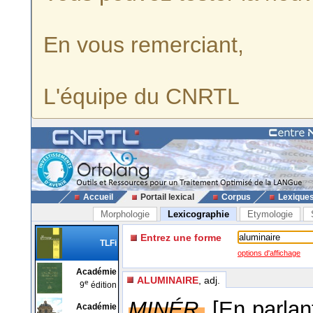
En vous remerciant,
L'équipe du CNRTL
Accueil
Portail lexical
Corpus
Lexique
Morphologie
Lexicographie
Etymologie
Entrez une forme
TLFi
options d'affichage
Académie
ALUMINAIRE
, adj.
e
9
édition
MINÉR.
[En parlan
Académie