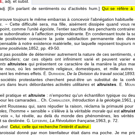
E
, adj. et subst.
dj.
[En parlant de sentiments ou d'activités hum.]
Qui se réfère à l
'éprouve toujours le même embarras à concevoir l'abnégation habituelle 
. − Cette difficulté sera, ma fille, aisément dissipée quand vous 
e
 point, comme l'unité
égoïste,
l'entier sacrifice des penchants contrair
ge subordination à l'affection prépondérante. En condensant toute la s
e positivisme consacre la juste satisfaction permanente des diver
spensable à notre existence matérielle, sur laquelle reposent toujours n
sme positiviste,
1852
, pp. 49-50.
est pas possible de déterminer autrement la nature de ces sentiments, d
particuliers; car ces objets ont infiniment varié et peuvent varier
ents
altruistes
qui présentent ce caractère de la manière la plus mar
de nous, où les sentiments religieux, domestiques, et mille autres 
ent les mêmes effets.
,
De la Division du travail social,
1893
É. Durkheim
sociétés protestantes cherchent peut-être un substitut de la con
eurs dans leurs débordantes
activités utilitaires
et
altruistes
.
E. Moun
eil pratique et
altruiste
: n'emportez qu'un échantillon typique ou de
pour les camarades...
Ch.
,
Introduction à la géologie,
1961
, 
Combaluzier
 vint Rousseau qui, sans répudier la raison, réclama la primauté pour
les,
l'homme « sensible » s'élève à la véritable
morale
qui est
altruis
 voix », lui révèle, au delà du monde des phénomènes, les vérités l
nt sa destinée.
,
La Révolution française,
1963
, p. 72.
G. Lefebvre
ubst.
Celui, celle qui recherche l'intérêt d'autrui :
aroissial donné par mon bienfaiteur était dans ma poche. Je me pris 