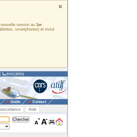
×
e nouvelle version au
1er
ablettes, smartphones) et inclut
Outils
Contact
oncordance
Aide