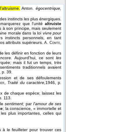
'altruisme.
Anton.
égocentrique,
des instincts les plus énergiques.
remarquerez que l'unité
altruiste
es à son principe, mais seulement
aine morale dans la loi
vivre pour
s instincts personnels, en tant
os attributs supérieurs.
,
A. Comte
e les définir en fonction de leurs
 encore. Aujourd'hui, ce sont
les
quée; mais il fut un temps, très
sentiments traditionnels avaient
, p. 39.
fession et de ses défoulements
,
Traité du caractère,
1946
, p.
ier
ux de chaque espèce; laissez les
p. 113.
 le
sentiment;
par
l'amour de ses
te
; la conscience, « immortelle et
es plus importantes, celles qui
à le feuilleter pour trouver ces