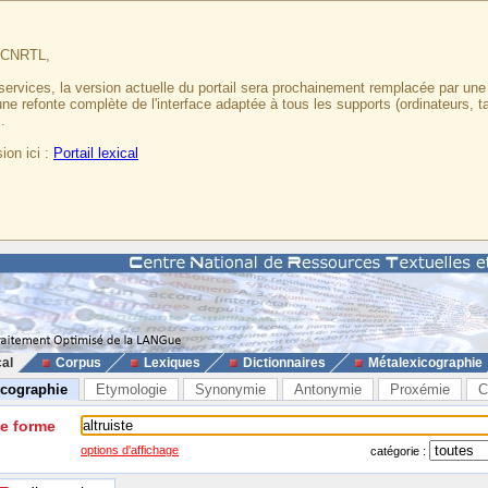
u CNRTL,
services, la version actuelle du portail sera prochainement remplacée par un
 une refonte complète de l'interface adaptée à tous les supports (ordinateurs, t
.
ion ici :
Portail lexical
cal
Corpus
Lexiques
Dictionnaires
Métalexicographie
icographie
Etymologie
Synonymie
Antonymie
Proxémie
C
ne forme
options d'affichage
catégorie :