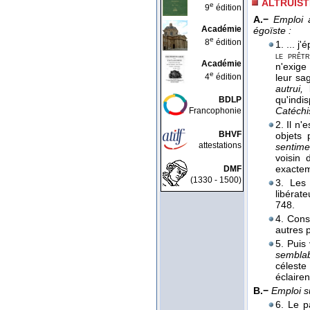
ALTRUIST
e
9
édition
A.−
Emploi a
Académie
égoïste :
e
8
édition
1. ... j
le prêtr
Académie
n'exige
e
4
édition
leur sa
autrui,
l
qu'indi
BDLP
Catéchi
Francophonie
2. Il n'
BHVF
objets 
attestations
sentim
voisin 
exactem
DMF
(1330 - 1500)
3. Les 
libérat
748.
4. Cons
autres 
5. Puis
semblab
céleste
éclaire
B.−
Emploi s
6. Le p