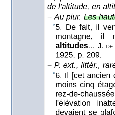
de l'altitude, en alt
−
Au plur.
Les haute
5. De fait, il ve
montagne, il 
altitudes
...
J. de
1925
, p. 209.
−
P. ext., littér., rar
6. Il [cet ancien
moins cinq étages
rez-de-chaussée 
l'élévation ina
devaient se pla