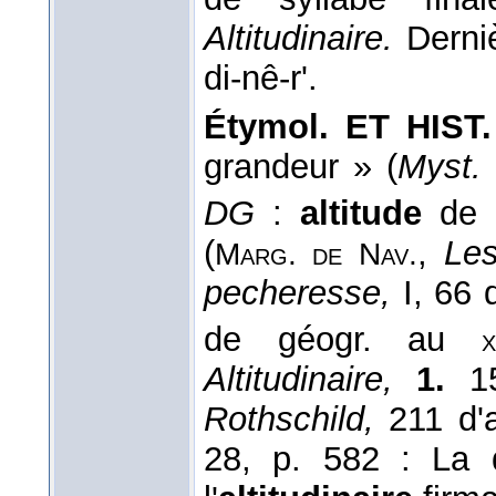
Altitudinaire.
Derniè
di-nê-r'.
Étymol. ET HIST.
grandeur » (
Myst. 
DG
:
altitude
de s
(
,
Les
Marg. de Nav.
pecheresse,
I, 66
de géogr. au
x
Altitudinaire,
1.
15
Rothschild,
211 d'
28, p. 582 : La q