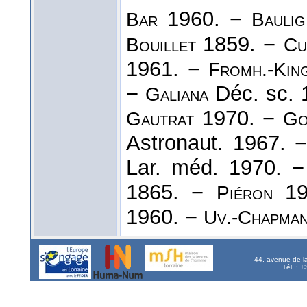
1960. −
Bar
Baulig
1859. −
Bouillet
Cu
1961. −
Fromh.-Kin
−
Déc. sc. 
Galiana
1970. −
Gautrat
Go
Astronaut. 1967. 
Lar. méd. 1970. 
1865. −
19
Piéron
1960. −
Uv.-Chapma
44, avenue de l
Tél. : 