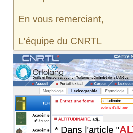
En vous remerciant,
L'équipe du CNRTL
Accueil
Portail lexical
Corpus
Lexique
Morphologie
Lexicographie
Etymologie
Entrez une forme
TLFi
options d'affichage
Académie
ALTITUDINAIRE
, adj.,
e
9
édition
AL
* Dans l'article "
Académie