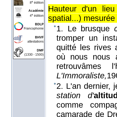
e
8
édition
Hauteur d'un lieu
Académie
e
spatial...) mesurée
4
édition
BDLP
1. Le brusque
Francophonie
tromper un ins
BHVF
attestations
quitté les rives
DMF
où nous nous a
(1330 - 1500)
retrouvâmes 
L'Immoraliste,
19
2. L'an dernier,
station d'
altitu
comme compagno
camarade de Dr