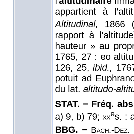
l'
altitudinaire
firma
appartient à l'al
Altitudinal,
1866 
rapport à l'altitu
hauteur » au propr
1765, 27 : eo altit
126, 25,
ibid.,
1767
potuit ad Euphranori
du lat.
altitudo-altit
STAT. − Fréq. abs. 
e
a) 9, b) 79;
s. : 
xx
BBG. −
Bach.-Dez.