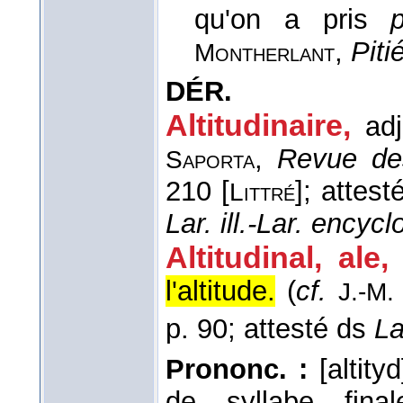
qu'on a pris
,
Piti
Montherlant
DÉR.
Altitudinaire,
adj
,
Revue de
Saporta
210 [
]; attes
Littré
Lar. ill.-Lar. encycl
Altitudinal, ale,
l'altitude.
(
cf.
J.-M.
p. 90; attesté ds
La
Prononc. :
[altity
de syllabe fina