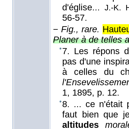
d'église...
J.-K. 
56-57.
−
Fig., rare.
Hauteu
Planer à de telles a
7. Les répons de
pas d'une inspira
à celles du ch
l'Ensevelissemen
1
, 1895
, p. 12.
8. ... ce n'était
faut bien que 
altitudes
mora