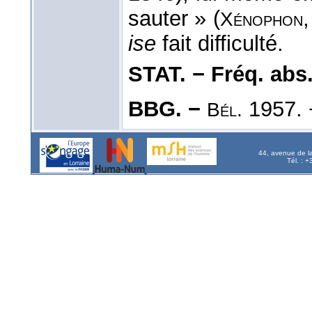
sauter » (
Xénophon
ise
fait difficulté.
STAT. − Fréq. abs. l
BBG. −
1957.
Bél.
44, avenue de l
Tél. : 