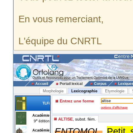
En vous remerciant,
L'équipe du CNRTL
Accueil
Portail lexical
Corpus
Lexique
Morphologie
Lexicographie
Etymologie
Entrez une forme
TLFi
options d'affichage
Académie
ALTISE
, subst. fém.
e
9
édition
ENTOMOL.
Petit 
Académie