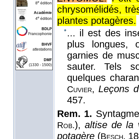
e
8
édition
chrysomélidés, très
Académie
plantes potagères.
e
4
édition
BDLP
... il est des i
Francophonie
plus longues, o
BHVF
attestations
garnies de muscl
DMF
sauter. Tels 
(1330 - 1500)
quelques chara
,
Leçons d
Cuvier
457.
Rem. 1.
Syntagm
),
altise de la
Rob.
potagère
(
18
Besch.