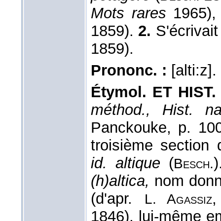
Mots rares
1965)
1859).
2.
S'écrivai
1859).
Prononc. :
[alti:z].
Étymol. ET HIST.
méthod., Hist. nat
Panckouke, p. 10
troisième section 
id. altique
(
)
Besch.
(h)altica,
nom donné
(d'apr.
L. Agassiz
1846), lui-même empr