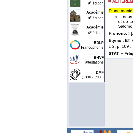
ALTIÈRE
e
9
édition
D'une manière
Académie
... nou
e
8
édition
et de t
Salomo
Académie
e
4
édition
Prononc. :
[a
Étymol. ET 
BDLP
t. 2, p. 109 
Francophonie
STAT. − Fréq.
BHVF
attestations
DMF
(1330 - 1500)