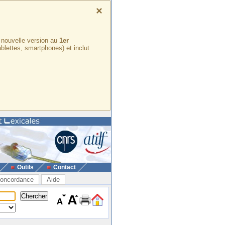
×
e nouvelle version au
1er
ablettes, smartphones) et inclut
Outils
Contact
oncordance
Aide