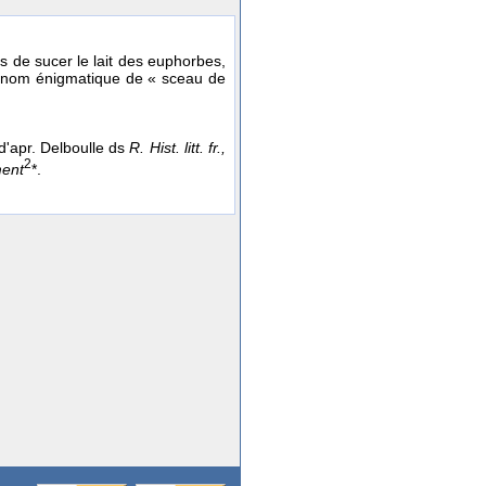
 de sucer le lait des euphorbes,
 nom énigmatique de « sceau de
 d'apr. Delboulle ds
R. Hist. litt. fr.,
2
ent
*.