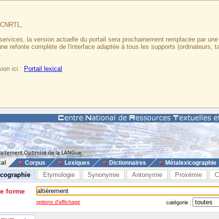
u CNRTL,
services, la version actuelle du portail sera prochainement remplacée par un
 une refonte complète de l'interface adaptée à tous les supports (ordinateurs, t
.
ion ici :
Portail lexical
cal
Corpus
Lexiques
Dictionnaires
Métalexicographie
icographie
Etymologie
Synonymie
Antonymie
Proxémie
C
ne forme
options d'affichage
catégorie :