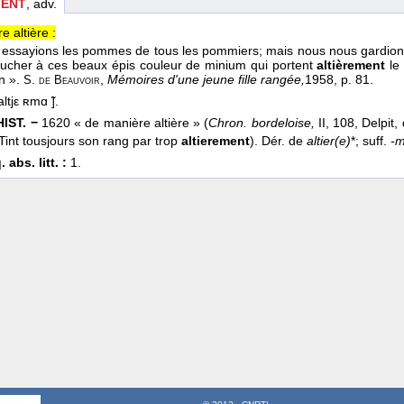
MENT
, adv.
 altière :
s essayions les pommes de tous les pommiers; mais nous nous gardions
oucher à ces beaux épis couleur de minium qui portent
altièrement
le
n ».
,
Mémoires d'une jeune fille rangée,
1958
, p. 81.
S. de Beauvoir
ltjε ʀmɑ ̃].
HIST. −
1620 « de manière altière » (
Chron. bordeloise,
II, 108, Delpit,
: Tint tousjours son rang par trop
altierement
). Dér. de
altier(e)
*; suff.
-m
 abs. litt. :
1.