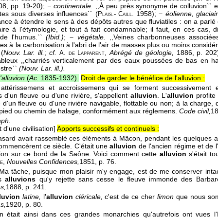
8, pp. 19-20);
− continentale.
,,À peu près synonyme de colluvion`` et
es sous diverses influences`` (
1958); −
éolienne, glaciai
Plais.- Caill.
nce à étendre le sens à des dépôts autres que fluviatiles : on a parlé d
ire à l'étymologie, et tout à fait condamnable; il faut, en ces cas, d
 de l'humus.``
(Ibid.)
; −
végétale.
,,Veines charbonneuses associées
ues à la carbonisation à l'abri de l'air de masses plus ou moins consid
 (
Nouv. Lar. ill.
;
cf.
,
Abrégé de géologie,
1886, p. 202
A. de Lapparent
ableux ,,charriés verticalement par des eaux poussées de bas en h
estre``
(Nouv. Lar. ill.).
'alluvion
(
Ac.
1835-1932
).
Droit de garder le bénéfice de l'alluvion :
 attérissemens et accroissemens qui se forment successivement e
s d'un fleuve ou d'une rivière, s'appellent
alluvion
. L'
alluvion
profite 
 d'un fleuve ou d'une rivière navigable, flottable ou non; à la charge, 
ied ou chemin de halage, conformément aux réglemens.
Code civil,
1
aph.
 d'une civilisation]
Apports successifs et continuels :
asard avait rassemblé ces éléments à Mâcon, pendant les quelques an
commencèrent ce siècle. C'était une
alluvion
de l'ancien régime et de 
ion sur ce bord de la Saône. Voici comment cette
alluvion
s'était t
,
Nouvelles Confidences,
1851
, p. 76.
e
. Ma tâche, puisque mon plaisir m'y engage, est de me conserver int
es
alluvions
qu'y rejette sans cesse le fleuve immonde des Barba
s,
1888
, p. 241.
lluvion
latine,
l'
alluvion
cléricale,
c'est de ce cher
limon
que nous som
s,
1920
, p. 80.
en était ainsi dans ces grandes monarchies qu'autrefois ont vues l'