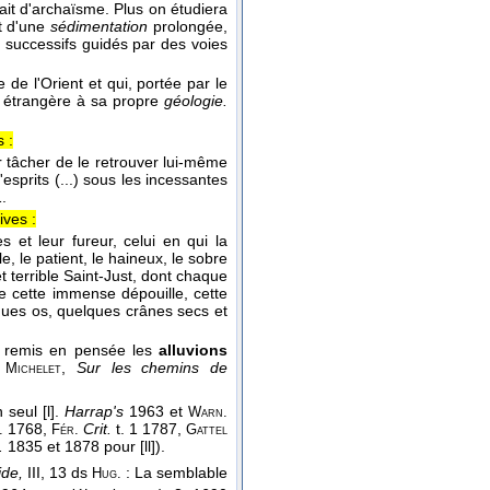
rait d'archaïsme. Plus on étudiera
at d'une
sédimentation
prolongée,
s successifs guidés par des voies
 de l'Orient et qui, portée par le
, étrangère à sa propre
géologie.
 :
r tâcher de le retrouver lui-même
sprits (...) sous les incessantes
1
.
ves :
 et leur fureur, celui en qui la
 le patient, le haineux, le sobre
 terrible Saint-Just, dont chaque
e cette immense dépouille, cette
ques os, quelques crânes secs et
a remis en pensée les
alluvions
,
Sur les chemins de
 Michelet
 seul [l].
Harrap's
1963 et
Warn.
1768,
Crit.
t. 1 1787,
.
Fér.
Gattel
.
1835 et 1878 pour [ll]).
ide,
III, 13 ds
: La semblable
Hug.