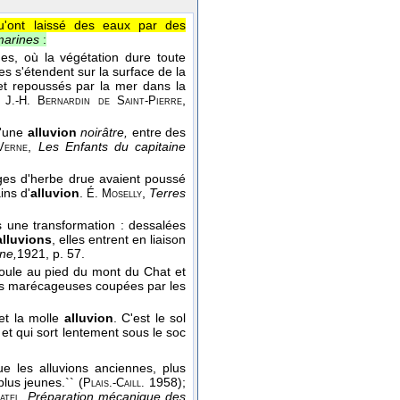
u'ont laissé des eaux par des
 marines
:
es, où la végétation dure toute
es s'étendent sur la surface de la
 et repoussés par la mer dans la
.
,
J.-H. Bernardin de Saint-Pierre
d'une
alluvion
noirâtre,
entre des
,
Les Enfants du capitaine
Verne
ges d'herbe drue avaient poussé
ins d'
alluvion
.
,
Terres
É. Moselly
rs une transformation : dessalées
alluvions
, elles entrent en liaison
ne,
1921
, p. 57.
coule au pied du mont du Chat et
s marécageuses coupées par les
 et la molle
alluvion
. C'est le sol
 et qui sort lentement sous le soc
ue les alluvions anciennes, plus
lus jeunes.`` (
1958);
Plais.-Caill.
,
Préparation mécanique des
atel