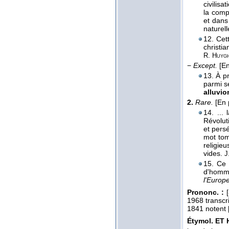
civilisa
la comp
et dans
naturel
12. Cett
christi
R. Huyg
−
Except.
[E
13. À p
parmi s
alluvio
2.
Rare.
[En 
14. ...
Révolut
et pers
mot tom
religie
vides.
J
15. Ce 
d'homm
l'Europe
Prononc. :
[
1968 transcri
1841 notent [
Étymol. ET H