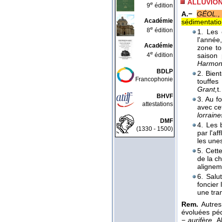
ALLUVIO
e
9
édition
A.−
GÉOL.,
Académie
sédimentatio
e
8
édition
1. Les 
l'année,
Académie
zone to
e
4
édition
saison 
Harmoni
BDLP
2. Bien
Francophonie
touffe
Grant,
t.
BHVF
3. Au f
attestations
avec ce
lorraine
DMF
4. Les 
(1330 - 1500)
par l'af
les une
5. Cett
de la c
alignem
6. Salu
foncier 
une tr
Rem.
Autre
évoluées péd
− aurifère.
A