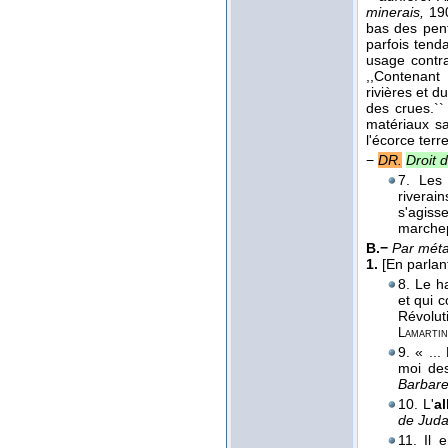
minerais,
190
bas des pent
parfois tenda
usage contra
,,Contenant
rivières et d
des crues.``
matériaux s
l'écorce terr
−
DR.
Droit d
7. Les
riverain
s'agisse
marchep
B.−
Par mét
1.
[En parlant
8. Le h
et qui 
Révolut
Lamartin
9. « ..
moi d
Barbare
10. L'
a
de Juda
11. Il 