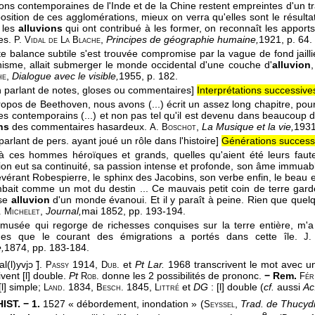
tions contemporaines de l'Inde et de la Chine restent empreintes d'un t
osition de ces agglomérations, mieux on verra qu'elles sont le résult
 les
alluvions
qui ont contribué à les former, on reconnaît les apport
les.
,
Principes de géographie humaine,
1921
, p. 64.
P. Vidal de La Blache
e balance subtile s'est trouvée compromise par la vague de fond jaillie
anisme, allait submerger le monde occidental d'une couche d'
alluvion
,
Dialogue avec le visible,
1955
, p. 182.
he
n parlant de notes, gloses ou commentaires]
Interprétations successives
ropos de Beethoven, nous avons (...) écrit un assez long chapitre, pou
es contemporains (...) et non pas tel qu'il est devenu dans beaucoup d'e
ns
des commentaires hasardeux.
,
La Musique et la vie,
193
A. Boschot
parlant de pers. ayant joué un rôle dans l'histoire]
Générations successi
 là ces hommes héroïques et grands, quelles qu'aient été leurs fautes
ion eut sa continuité, sa passion intense et profonde, son âme immuable,
évérant Robespierre, le sphinx des Jacobins, son verbe enfin, le beau et
bait comme un mot du destin ... Ce mauvais petit coin de terre gard
use
alluvion
d'un monde évanoui. Et il y paraît à peine. Rien que quel
,
Journal,
mai 1852
, pp. 193-194.
. Michelet
musée qui regorge de richesses conquises sur la terre entière, m'
es que le courant des émigrations a portés dans cette île.
J.
,
1874
, pp. 183-184.
al(l)yvjɔ ̃].
1914,
et
Pt Lar.
1968 transcrivent le mot avec un
Passy
Dub.
vent [l] double.
Pt
donne les 2 possibilités de prononc.
− Rem.
Rob.
Fér
l] simple;
1834,
1845,
et
DG
: [l] double (
cf.
aussi
Ac
Land.
Besch.
Littré
IST. − 1.
1527 « débordement, inondation » (
,
Trad. de Thucyd
Seyssel
e