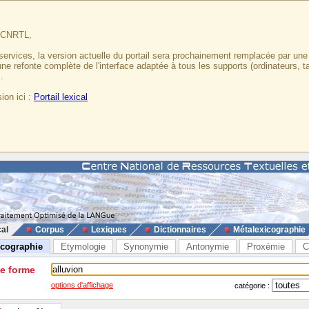
u CNRTL,
services, la version actuelle du portail sera prochainement remplacée par un
 une refonte complète de l'interface adaptée à tous les supports (ordinateurs, t
.
ion ici :
Portail lexical
cal
Corpus
Lexiques
Dictionnaires
Métalexicographie
icographie
Etymologie
Synonymie
Antonymie
Proxémie
C
ne forme
options d'affichage
catégorie :