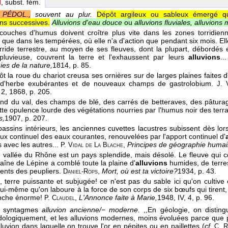
N
, subst. fém.
 PÉDOL.,
souvent au plur.
Dépôt argileux ou sableux émergé q
ns successives.
Alluvions d'eau douce
ou
alluvions fluviales, alluvions
couches d'humus doivent croître plus vite dans les zones torridienn
 que dans les tempérées, où elle n'a d'action que pendant six mois. Ell
rride terrestre, au moyen de ses fleuves, dont la plupart, débordés
pluvieuse, couvrent la terre et l'exhaussent par leurs
alluvions
..
es de la nature,
1814
, p. 85.
tôt la roue du chariot creusa ses ornières sur de larges plaines faites 
s d'herbe exubérantes et de nouveaux champs de gastrolobium.
J. 
 2
, 1868
, p. 205.
ond du val, des champs de blé, des carrés de betteraves, des pâtura
tte opulence lourde des végétations nourries par l'humus noir des terra
s,
1907
, p. 207.
bassins intérieurs, les anciennes cuvettes lacustres subissent dès lo
flux continuel des eaux courantes, renouvelées par l'apport continuel d'
s avec les autres...
,
Principes de géographie humai
P. Vidal de La Blache
e vallée du Rhône est un pays splendide, mais désolé. Le fleuve qui 
haîne de Lépine a comblé toute la plaine d'
alluvions
humides, de terre
ents des peupliers.
,
Mort, où est ta victoire?
1934
, p. 43.
Daniel-Rops
t, terre puissante et subjugée! ce n'est pas du sable ici qu'on cultive
lui-même qu'on laboure à la force de son corps de six bœufs qui tirent,
anche énorme!
,
L'Annonce faite à Marie,
1948
, IV, 4, p. 96.
P. Claudel
s syntagmes
alluvion ancienne/− moderne.
,,En géologie, on disting
ologiquement, et les alluvions modernes, moins évoluées parce que p
lluvion dans laquelle on trouve l'or en pépites ou en paillettes (
cf.
C. R