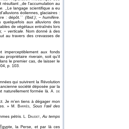
 résultant ,,de l'accumulation au
re.
,,Le langage scientifique a eu
'alluvions éoliennes, glaciaires :
ire : dépôt.``
(Ibid.)
; −
humifère.
 quelquefois aux alluvions des
érables de végétaux entraînés lors
); −
verticale.
Nom donné à des
aut au travers des crevasses de
t imperceptiblement aux fonds
au propriétaire riverain, soit qu'il
dans le premier cas, de laisser le
804
, p. 103.
nées qui suivirent la Révolution
l'ancienne société déposée par la
out naturellement formée là.
A. de
act. Je m'en tiens à dégager mon
res. »
,
Sous l'œil des
M. Barrès
mes pétris.
,
Au temps
L. Daudet
Égypte, la Perse, et par là ces