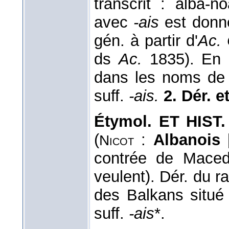
transcrit : alba-
avec
-ais
est donn
gén. à partir d'
Ac.
ds
Ac.
1835). En 
dans les noms de 
suff.
-ais.
2. Dér. 
Étymol. ET HIST.
(
:
Albanois
[
Nicot
contrée de Maced
veulent). Dér. du r
des Balkans situé 
suff.
-ais
*.