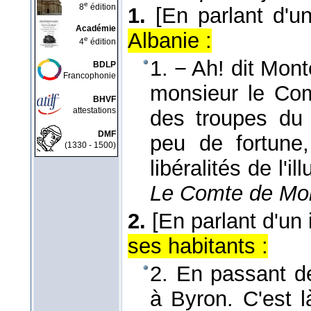
e
8
édition
1.
[En parlant d'un
Académie
Albanie :
e
4
édition
1. − Ah! dit Mont
BDLP
Francophonie
monsieur le Com
BHVF
attestations
des troupes du 
DMF
peu de fortune
(1330 - 1500)
libéralités de l'i
Le Comte de Mon
2.
[En parlant d'un
ses habitants :
2. En passant d
à Byron. C'est là