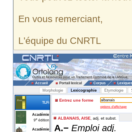
En vous remerciant,
L'équipe du CNRTL
Accueil
Portail lexical
Corpus
Lexique
Morphologie
Lexicographie
Etymologie
Entrez une forme
TLFi
options d'affichage
Académie
ALBANAIS, AISE
, adj. et subst.
e
9
édition
A.−
Emploi adj.
Académie