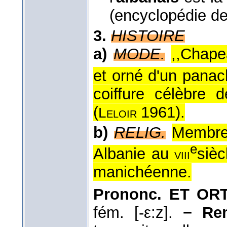
(encyclopédie de
3.
HISTOIRE
a)
MODE.
,,Chape
et orné d'un panac
coiffure célèbre d
(
1961
).
Leloir
b)
RELIG.
Membre 
e
Albanie au
sièc
viii
manichéenne.
Prononc. ET ORT
fém. [-ε:z].
− Re