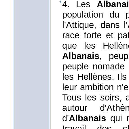
4. Les
Albana
population du 
l'Attique, dans 
race forte et pat
que les Hellè
Albanais
, peup
peuple nomade et
les Hellènes. Il
leur ambition n'e
Tous les soirs, 
autour d'Ath
d'
Albanais
qui r
travail des 