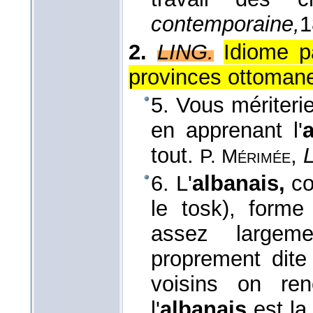
contemporaine,
1
2.
LING.
Idiome p
provinces ottoman
5. Vous mériteri
en apprenant l'
a
tout.
,
P. Mérimée
6. L'
albanais,
co
le tosk), form
assez largeme
proprement dite 
voisins on re
l'
albanais
est la