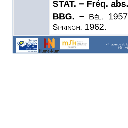
STAT. − Fréq. abs. l
BBG. −
1957.
Bél.
1962.
Springh.
44, avenue de l
Tél. : 