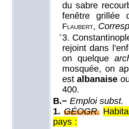
du sabre recou
fenêtre grillée
,
Corres
Flaubert
3. Constantinople
rejoint dans l'e
on quelque
arc
mosquée, on appr
est
albanaise
ou
400.
B.−
Emploi subst.
1.
GÉOGR.
Habita
pays :