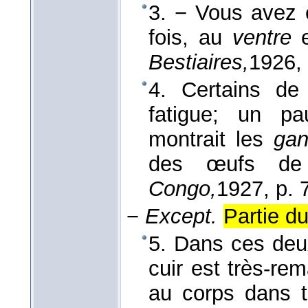
3. − Vous avez 
fois, au
ventre
e
Bestiaires,
1926
,
4. Certains de
fatigue; un pa
montrait les
gan
des œufs de
Congo,
1927
, p. 
−
Except.
Partie du
5. Dans ces deux
cuir est très-re
au corps dans 