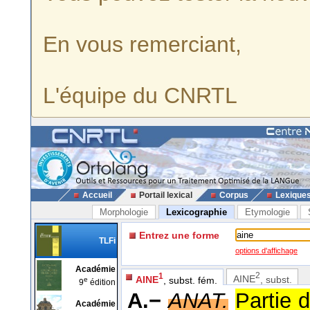
En vous remerciant,
L'équipe du CNRTL
Accueil
Portail lexical
Corpus
Lexique
Morphologie
Lexicographie
Etymologie
Entrez une forme
TLFi
options d'affichage
Académie
2
1
AINE
, subst.
AINE
, subst. fém.
e
9
édition
A.−
ANAT.
Partie 
Académie