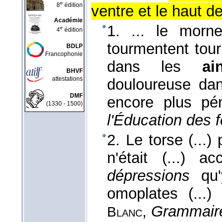
e
8
édition
ventre et le haut de
Académie
1. ... le morn
e
4
édition
tourmentent tour
BDLP
Francophonie
dans les
ai
BHVF
attestations
douloureuse dan
DMF
encore plus pén
(1330 - 1500)
l'Éducation des
2. Le torse (...)
n'était (...) a
dépressions
qu'y
omoplates (...)
,
Grammaire
Blanc