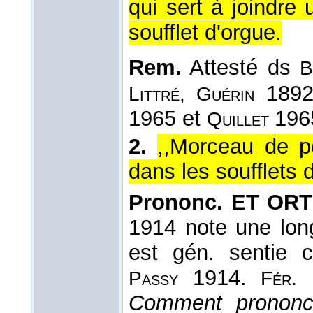
qui sert à joindre
soufflet d'orgue.
Rem.
Attesté ds
B
189
Littré, Guérin
1965 et
196
Quillet
2.
,,Morceau de pe
dans les soufflets d
Prononc. ET ORTH
1914 note une lon
est gén. sentie 
1914.
1
Passy
Fér.
Comment pronon