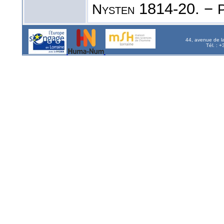
1814-20. −
Nysten
44, avenue de l
Tél. : 