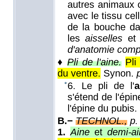
autres animaux c
avec le tissu cell
de la bouche da
les
aisselles
et 
d'anatomie comp
♦
Pli de l'aine.
Pli
du ventre.
Synon.
6. Le pli de l'
a
s'étend de l'épin
l'épine du pubis.
B.−
TECHNOL.,
p.
1.
Aine
et
demi-ai