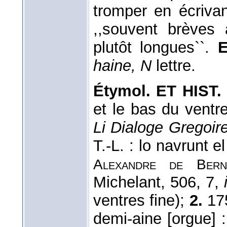
tromper en écriva
,,souvent brèves a
plutôt longues``.
E
haine, N
lettre.
Étymol. ET HIST. 
et le bas du ventre
Li Dialoge Gregoir
T.-L. : lo navrunt e
Alexandre de Bern
Michelant, 506, 7,
ventres fine);
2.
175
demi-aine [orgue] 