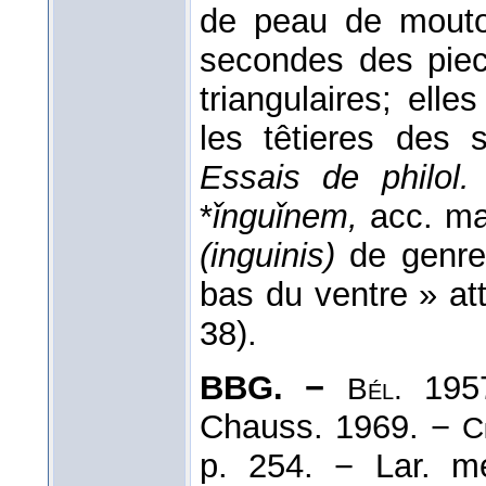
de peau de mouto
secondes des piec
triangulaires; elle
les têtieres des s
Essais de philol. f
*
ǐnguǐnem,
acc. mas
(inguinis)
de genre 
bas du ventre » att
38).
BBG. −
195
Bél.
Chauss. 1969. −
C
p. 254. − Lar. 