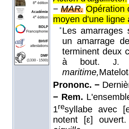
e
8
édition
−
MAR.
Opération q
Académie
moyen d'une ligne
e
4
édition
BDLP
Les amarrages so
Francophonie
un amarrage des
BHVF
attestations
terminent deux c
DMF
à bout.
J. 
(1330 - 1500)
maritime,
Matelot
Prononc. −
Dernièr
− Rem.
L'ensemble
re
1
syllabe avec [
notent [ε] ouvert