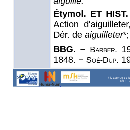
aiguille.
Étymol. ET HIST.
Action d'aiguillete
Dér. de
aiguilleter
*
BBG. −
19
Barber.
1848. −
19
Soé-Dup.
44, avenue de l
Tél. : 