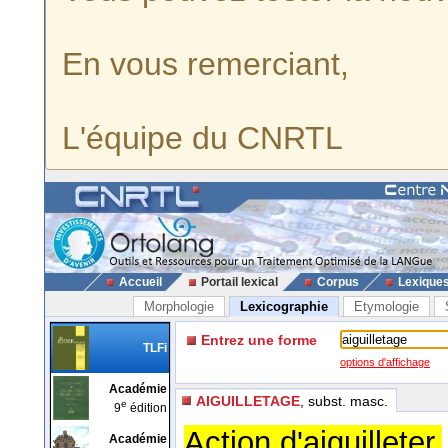
En vous remerciant,
L'équipe du CNRTL
Accueil
Portail lexical
Corpus
Lexique
Morphologie
Lexicographie
Etymologie
Entrez une forme
TLFi
options d'affichage
Académie
AIGUILLETAGE
, subst. masc.
e
9
édition
Action d'aiguilleter.
Académie