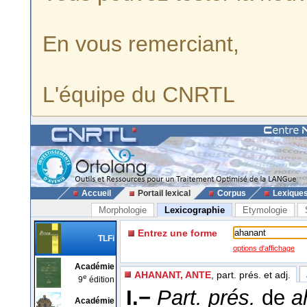
En vous remerciant,
L'équipe du CNRTL
Accueil
Portail lexical
Corpus
Lexique
Morphologie
Lexicographie
Etymologie
Entrez une forme
TLFi
options d'affichage
Académie
AHANANT, ANTE
, part. prés. et adj.
e
9
édition
I.−
Part. prés.
de
a
Académie