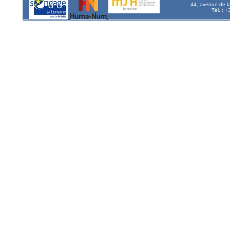
44, avenue de l
Tél. : 