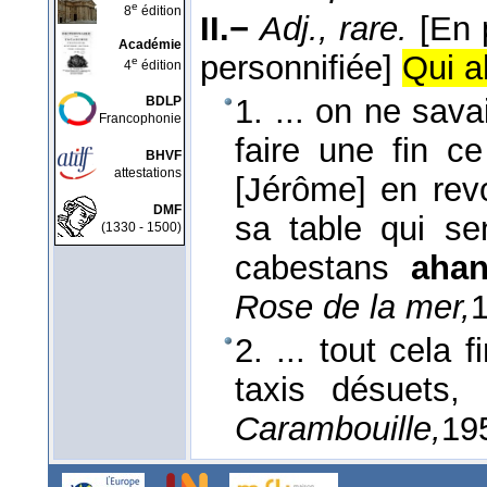
e
8
édition
II.−
Adj., rare.
[En 
Académie
personnifiée]
Qui a
e
4
édition
1. ... on ne savai
BDLP
Francophonie
faire une fin ce
BHVF
attestations
[Jérôme] en revo
DMF
sa table qui se
(1330 - 1500)
cabestans
aha
Rose de la mer,
2. ... tout cela 
taxis désuets,
Carambouille,
19