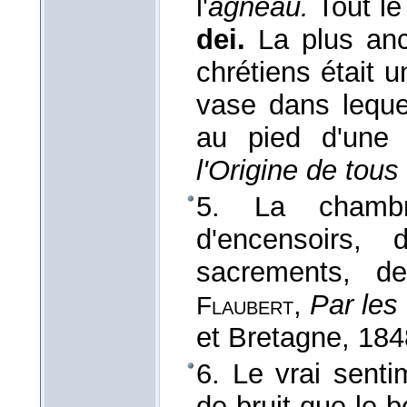
l'
agneau.
Tout le
dei.
La plus anc
chrétiens était u
vase dans leque
au pied d'une
l'Origine de tous 
5. La chambr
d'encensoirs, 
sacrements, de
,
Par les
Flaubert
et Bretagne
, 184
6. Le vrai senti
de bruit que le b