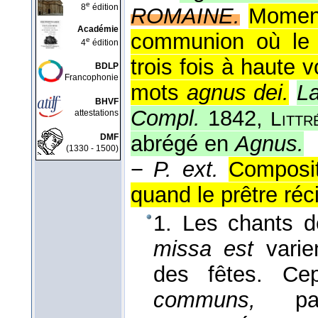
e
8
édition
ROMAINE.
Moment
Académie
communion où le p
e
4
édition
trois fois à haute
BDLP
Francophonie
mots
agnus dei.
La
BHVF
Compl.
1842,
attestations
Littr
abrégé en
Agnus.
DMF
(1330 - 1500)
−
P. ext.
Composi
quand le prêtre réci
1. Les chants 
missa est
varie
des fêtes. Ce
communs,
parc