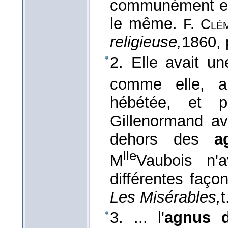
communément et 
le même.
F. Clé
religieuse,
1860
,
2. Elle avait un
comme elle, a
hébétée, et p
Gillenormand ava
dehors des
a
lle
M
Vaubois n'
différentes faço
Les Misérables,
t
3. ... l'
agnus d