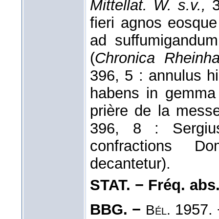
Mittellat. W. s.v.,
3
fieri agnos eosque
ad suffumigandum
(
Chronica Rheinha
396, 5 : annulus h
habens in gemma 
prière de la messe
396, 8 : Sergius
confractions Do
decantetur).
STAT. − Fréq. abs. l
BBG. −
1957.
Bél.