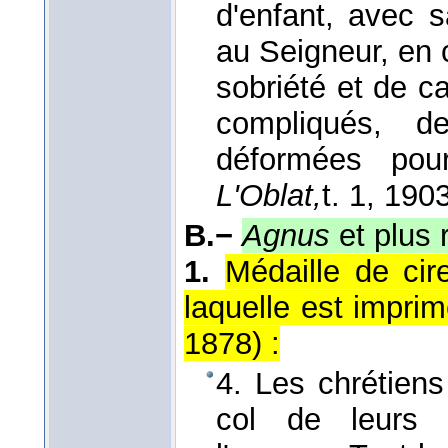
d'enfant, avec 
au Seigneur, en c
sobriété et de c
compliqués, d
déformées pou
L'Oblat,
t. 1
, 190
B.−
Agnus
et plus
1.
Médaille de cir
laquelle est imprim
1878
) :
4. Les chrétiens
col de leurs 