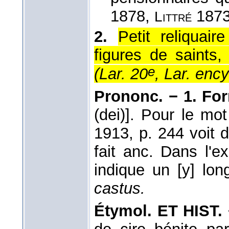
1878
,
1873
Littré
2.
Petit reliquai
figures de saints,
e
(
Lar. 20
, Lar. enc
Prononc. − 1. Fo
(dei)]. Pour le mo
1913, p. 244 voit 
fait anc. Dans l'e
indique un [y] lo
castus.
Étymol. ET HIST. 