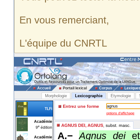
En vous remerciant,
L'équipe du CNRTL
Accueil
Portail lexical
Corpus
Lexique
Morphologie
Lexicographie
Etymologie
Entrez une forme
TLFi
options d'affichage
Académie
AGNUS DEI, AGNUS
, subst. masc.
e
9
édition
A.−
Agnus dei
et
Académie