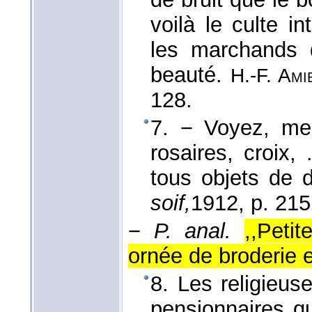
voilà le culte i
les marchands 
beauté.
H.-F. Ami
128.
7. − Voyez, mes
rosaires, croix, 
tous objets de 
soif,
1912
, p. 215
−
P. anal.
,,Peti
ornée de broderie e
8. Les religieu
pensionnaires qu