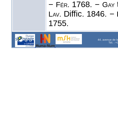
−
1768. −
Fér.
Gay
Diffic. 1846. −
Lav.
1755.
44, avenue de l
Tél. : 