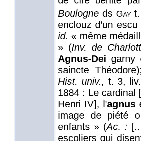
de cire bénite pa
Boulogne
ds
t
Gay
enclouz d'un escu 
id.
« même médaille
» (
Inv. de Charlot
Agnus-Dei
garny d
saincte Théodore
Hist. univ.,
t. 3, liv
1884 : Le cardinal [
Henri IV], l'
agnus
e
image de piété o
enfants » (
Ac. :
[.
escoliers qui disen