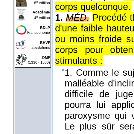
e
8
édition
corps quelconque.
Académie
1.
MÉD.
Procédé t
e
4
édition
d'une faible haute
BDLP
Francophonie
ou moins froide su
BHVF
corps pour obteni
attestations
stimulants :
DMF
(1330 - 1500)
1. Comme le suje
malléable d'incli
difficile de ju
pourra lui appl
paroxysme qui v
Le plus sûr ser