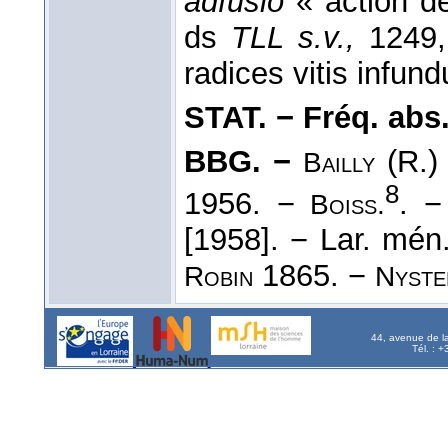
adfusio
« action de
ds
TLL s.v.,
1249, 
radices vitis infund
STAT. − Fréq. abs. l
BBG. −
(R.)
Bailly
8
1956. −
. 
Boiss.
[1958]. − Lar. mén
1865. −
Robin
Nyste
44, avenue de l
Tél. : 