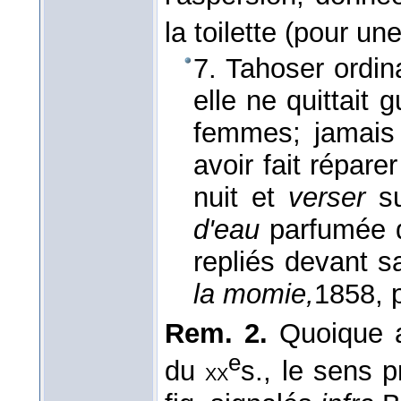
la toilette (pour u
7. Tahoser ordina
elle ne quittait
femmes; jamais 
avoir fait répare
nuit et
verser
su
d'eau
parfumée qu
repliés devant s
la momie,
1858
, 
Rem. 2.
Quoique a
e
du
s., le sens 
xx