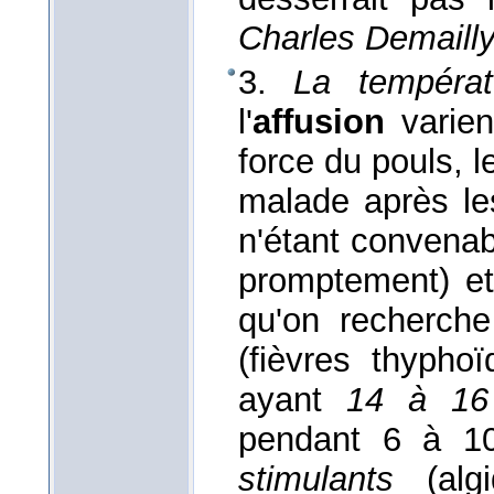
Charles Demailly
3.
La températ
l'
affusion
varie
force du pouls, l
malade après l
n'étant convenabl
promptement) et 
qu'on recherch
(fièvres thyphoïd
ayant
14 à 16
pendant 6 à 10
stimulants
(algi