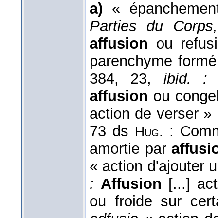
a)
« épanchement
Parties du Corps,
affusion
ou refusi
parenchyme formé 
384, 23,
ibid. :
l
affusion
ou congel
action de verser »
73 ds
: Comme
Hug.
amortie par
affusi
« action d'ajouter 
:
Affusion
[...] ac
ou froide sur cer