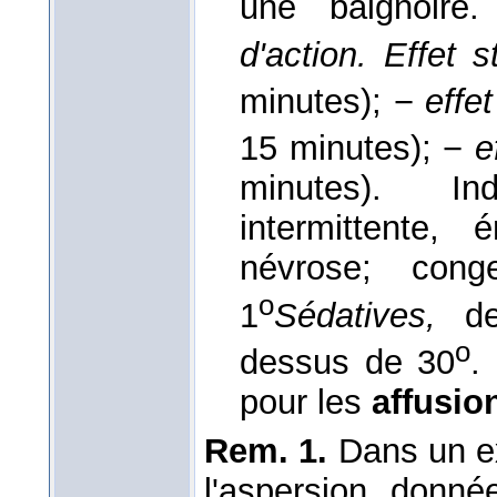
une baignoire
d'action. Effet 
minutes); −
effet
15 minutes); −
e
minutes). Ind
intermittente, 
névrose; cong
o
1
Sédatives,
de
o
dessus de 30
.
pour les
affusi
Rem. 1.
Dans un e
l'aspersion, donné