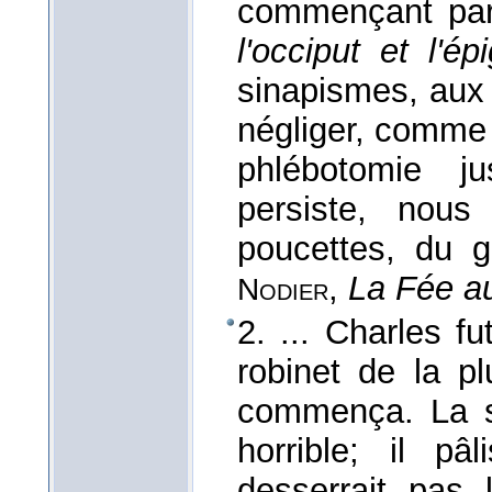
commençant pa
l'occiput et l'ép
sinapismes, aux
négliger, comme 
phlébotomie ju
persiste, nou
poucettes, du g
,
La Fée au
Nodier
2. ... Charles f
robinet de la p
commença. La so
horrible; il pâ
desserrait pas