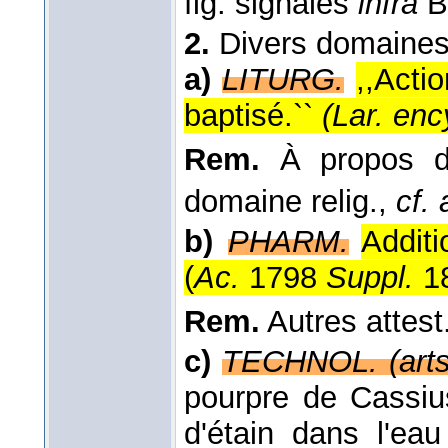
fig. signalés
infra
B
2.
Divers domaines
a)
LITURG.
,,Acti
baptisé.``
(
Lar. enc
Rem.
À propos de
domaine relig.,
cf. 
b)
PHARM.
Addit
(
Ac.
1798
Suppl.
1
Rem.
Autres attest
c)
TECHNOL. (arts
pourpre de Cassius,
d'étain dans l'eau