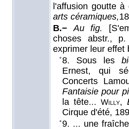
l'affusion goutte à 
arts céramiques,
18
B.−
Au fig.
[S'e
choses abstr., p.
exprimer leur effet 
8. Sous les
b
Ernest, qui sé
Concerts Lamou
Fantaisie pour p
la tête...
,
Willy
Cirque d'été
, 18
9. ... une fraîc