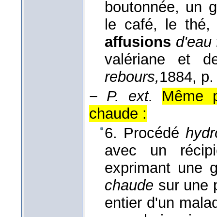
boutonnée, un gi
le café, le thé,
affusions
d'eau 
valériane et d
rebours,
1884
, p.
−
P. ext.
Même p
chaude :
6. Procédé
hydr
avec un récip
exprimant une g
chaude
sur une p
entier d'un mala