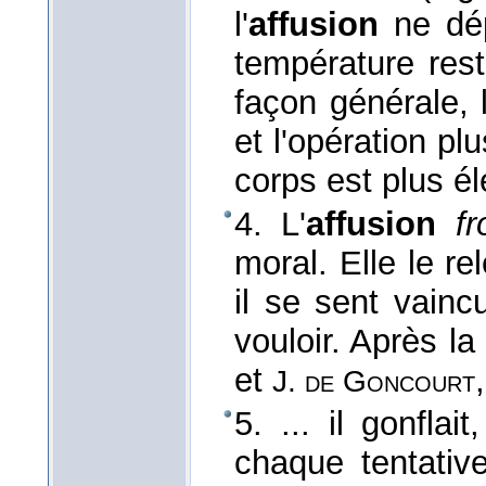
l'
affusion
ne dé
température res
façon générale, l
et l'opération p
corps est plus é
4. L'
affusion
fr
moral. Elle le re
il se sent vain
vouloir. Après la
et
J. de Goncourt
5. ... il gonflai
chaque tentativ