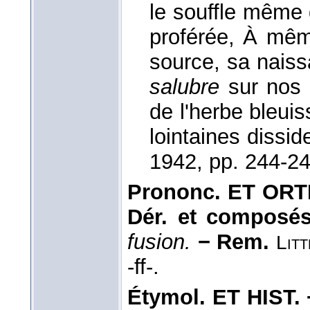
le souffle même
proférée, À mêm
source, sa naissa
salubre
sur nos f
de l'herbe bleui
lointaines dissi
1942
, pp. 244-24
Prononc. ET ORTH
Dér. et composé
fusion.
− Rem.
Litt
-ff-.
Étymol. ET HIST. 