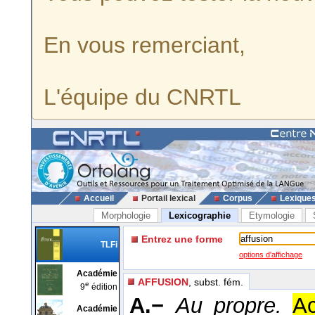
En vous remerciant,
L'équipe du CNRTL
Accueil
Portail lexical
Corpus
Lexique
Morphologie
Lexicographie
Etymologie
Entrez une forme
TLFi
options d'affichage
Académie
AFFUSION
, subst. fém.
e
9
édition
A.−
Au propre.
Ac
Académie