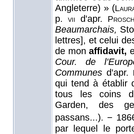
Angleterre) » (
Laur
p.
d'apr.
vii
Prosch
Beaumarchais,
Stoc
lettres], et celui 
de mon
affidavit,
e
Cour. de l'Europ
Communes
d'apr.
qui tend à établir 
tous les coins d
Garden, des ge
passans...). − 18
par lequel le por