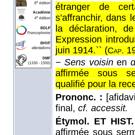
e
8
édition
étranger de cert
Académie
s'affranchir, dans 
e
4
édition
la déclaration, d
BDLP
Francophonie
Expression introdu
BHVF
juin 1914.`` (
1
attestations
Cap.
DMF
−
Sens voisin
en
d
(1330 - 1500)
affirmée sous se
qualifié pour la rece
Prononc. :
[afidav
final,
cf. accessit.
Étymol. ET HIST.
affirmée sous ser