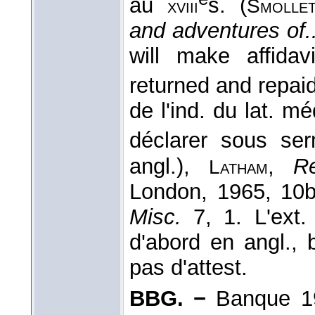
au
s. (
xviii
Smollet
and adventures of.
will make affidav
returned and repai
de l'ind. du lat. m
déclarer sous s
angl.),
,
Re
Latham
London, 1965, 10
Misc.
7, 1. L'ext. 
d'abord en angl., 
pas d'attest.
BBG. −
Banque 1