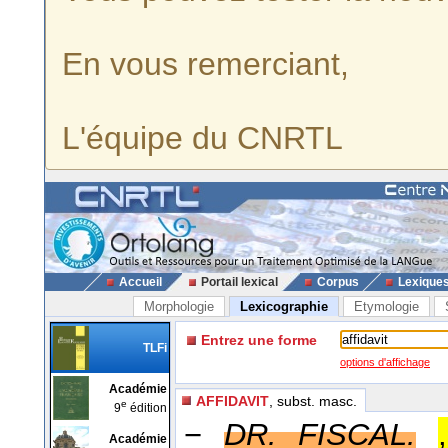
En vous remerciant,
L'équipe du CNRTL
Accueil
Portail lexical
Corpus
Lexique
Morphologie
Lexicographie
Etymologie
Entrez une forme
TLFi
options d'affichage
Académie
AFFIDAVIT
, subst. masc.
e
9
édition
−
DR. FISCAL.
Académie