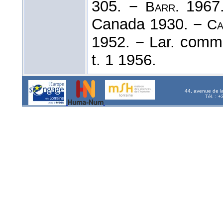
305. −
1967
Barr.
Canada 1930. −
Ca
1952. − Lar. comm
t. 1 1956.
44, avenue de l
Tél. : 