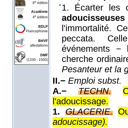
e
8
édition
1. Écarter les
Académie
adoucisseuses
e
4
édition
l'immortalité. C
BDLP
Francophonie
peccata. Cell
BHVF
attestations
événements − b
DMF
cherche ordinair
(1330 - 1500)
Pesanteur et la 
II.−
Emploi subst.
A.−
TECHN.
O
l'adoucissage.
1.
GLACERIE.
Ou
adoucissage).