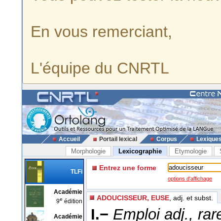
En vous remerciant,
L'équipe du CNRTL
Accueil
Portail lexical
Corpus
Lexique
Morphologie
Lexicographie
Etymologie
Entrez une forme
TLFi
options d'affichage
Académie
ADOUCISSEUR, EUSE
, adj. et subst.
e
9
édition
I.−
Emploi adj., rar
Académie