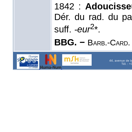
1842 :
Adoucisse
Dér. du rad. du pa
2
suff.
-eur
*.
BBG. −
Barb.-Card.
44, avenue de l
Tél. : 