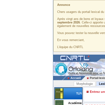
Annonce
Chers usagers du portail lexical d
Après vingt ans de bons et loyaux 
septembre 2026
. Celle-ci apporte
également de nouvelles ressources
Vous pouvez tester la nouvelle vers
En vous remerciant,
L'équipe du CNRTL
Accueil
Portail lexi
Morphologie
Lex
Entrez u
TLFi
Académie