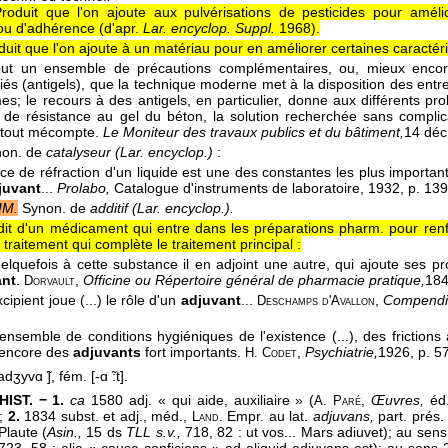
roduit que l'on ajoute aux pulvérisations de pesticides pour améli
ou d'adhérence (
d'apr.
Lar. encyclop. Suppl.
1968
).
duit que l'on ajoute à un matériau pour en améliorer certaines caractéri
tout un ensemble de précautions complémentaires, ou, mieux enco
és (antigels), que la technique moderne met à la disposition des entrep
es; le recours à des antigels, en particulier, donne aux différents p
 de résistance au gel du béton, la solution recherchée sans complicat
r tout mécompte.
Le Moniteur des travaux publics et du bâtiment,
14 déc
non. de
catalyseur (Lar. encyclop.)
:
ice de réfraction d'un liquide est une des constantes les plus importan
juvant
...
Prolabo,
Catalogue d'instruments de laboratoire
, 1932
, p. 139
IM.
Synon. de
additif (Lar. encyclop.).
dit d'un médicament qui entre dans les préparations pharm. pour ren
traitement qui complète le traitement principal :
quelquefois à cette substance il en adjoint une autre, qui ajoute ses pr
ant
.
,
Officine ou Répertoire général de pharmacie pratique,
18
Dorvault
excipient joue (...) le rôle d'un
adjuvant
...
,
Compendiu
Deschamps d'Avallon
ensemble de conditions hygiéniques de l'existence (...), des frictions a
i encore des
adjuvants
fort importants.
,
Psychiatrie,
1926
, p. 5
H. Codet
dʒyvɑ ̃], fém. [-ɑ ̃:t].
HIST. − 1.
ca
1580 adj. « qui aide, auxiliaire » (
,
Œuvres,
éd.
A. Paré
);
2.
1834 subst. et adj., méd.,
Empr. au lat.
adjuvans,
part. prés
Land.
Plaute (
Asin.,
15 ds
TLL s.v.,
718, 82 : ut vos... Mars adiuvet); au sens