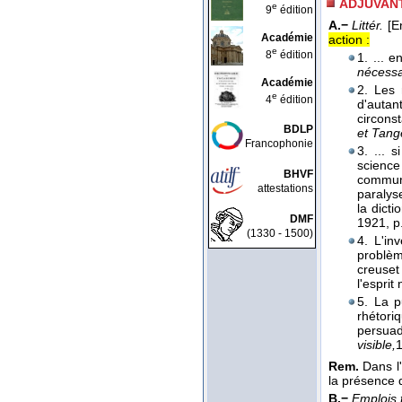
ADJUVAN
e
9
édition
A.−
Littér.
[E
Académie
action :
e
8
édition
1. ... 
nécessa
Académie
2. Les 
e
4
édition
d'autan
circonst
BDLP
et Tang
Francophonie
3. ... 
science
BHVF
communi
attestations
paralys
la dicti
DMF
1921
, p
(1330 - 1500)
4. L'in
problème
creuse
l'esprit
5. La p
rhétori
persuad
visible,
Rem.
Dans l'
la présence d
B.−
Emplois 