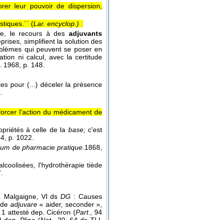
orer leur pouvoir de dispersion,
stiques.`` (
Lar. encyclop.
) :
re, le recours à des
adjuvants
rises, simplifient la solution des
roblèmes qui peuvent se poser en
ion ni calcul, avec la certitude
. 1968
, p. 148.
tes pour (...) déceler la présence
.
forcer l'action du médicament de
opriétés à celle de la
base;
c'est
44
, p. 1022.
m de pharmacie pratique.
1868
,
lcoolisées, l'hydrothérapie tiède
7.
 Malgaigne, VI ds
DG
: Causes
. de
adjuvare
« aider, seconder »,
 1 attesté dep. Cicéron (
Part.,
94