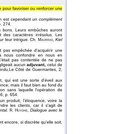
e pour favoriser ou renforcer une
 en est cependant un
complément
p. 274.
es bons. Leurs embûches auront
t des caractères irrésolus. Les
r leur intrigue.
Ch.
,
Kiel
Maurras
ent pas empêchée d'acquérir une
it à nous confondre en nous en
 s'était pas contentée de ne pas
gligeait aucun
adjuvant,
celui de
erdu,
Le Côté de Guermantes, 2
,
êt, qui est une sorte d'éveil aux
ience; mais il faut bien au fond du
ion sans laquelle l'opération de
46
, p. 654.
un produit; l'éloquence, voire la
dre les clients, car il s'agit de
ntal.
,
Dialogue avec le
R. Huyghe
 encore, si discrète qu'elle soit,