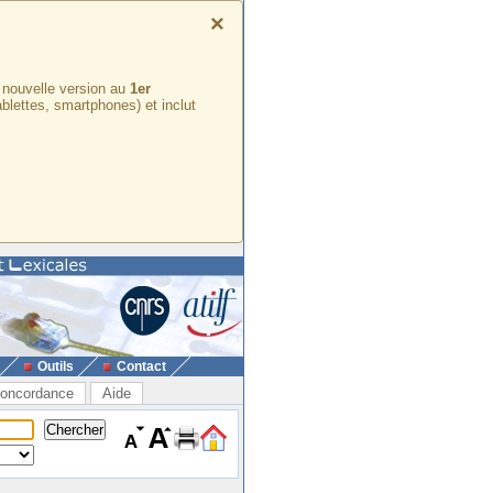
×
e nouvelle version au
1er
ablettes, smartphones) et inclut
Outils
Contact
oncordance
Aide