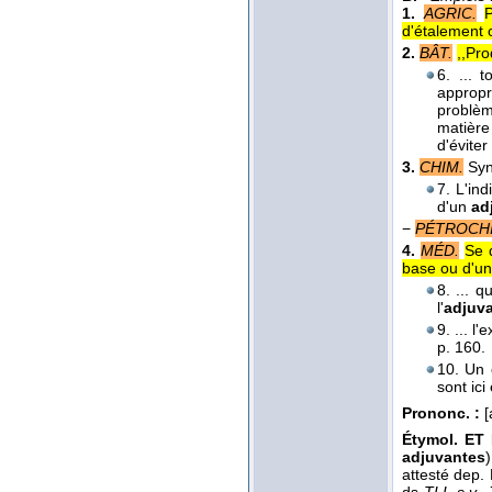
1.
AGRIC.
P
d'étalement 
2.
BÂT.
,,Pro
6. ... 
appropri
problèm
matière
d'évite
3.
CHIM.
Sy
7. L'ind
d'un
ad
−
PÉTROCH
4.
MÉD.
Se 
base ou d'un 
8. ... 
l'
adjuv
9. ... l'
p. 160.
10. Un 
sont ic
Prononc. :
[a
Étymol. ET 
adjuvantes
attesté dep. 