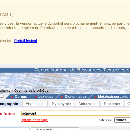
u CNRTL,
services, la version actuelle du portail sera prochainement remplacée par un
 une refonte complète de l'interface adaptée à tous les supports (ordinateurs, t
.
ion ici :
Portail lexical
cal
Corpus
Lexiques
Dictionnaires
Métalexicographie
icographie
Etymologie
Synonymie
Antonymie
Proxémie
C
ne forme
options d'affichage
catégorie :