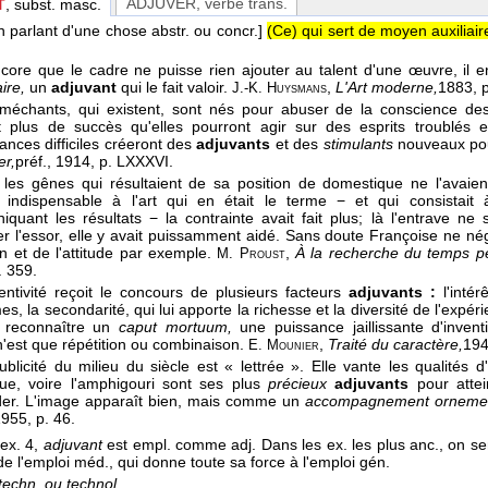
ADJUVER
, verbe trans.
T
, subst. masc.
n parlant d'une chose abstr. ou concr.]
(Ce) qui sert de moyen auxiliair
encore que le cadre ne puisse rien ajouter au talent d'une œuvre, il
ire,
un
adjuvant
qui le fait valoir.
,
L'Art moderne,
1883
, 
J.-K. Huysmans
méchants, qui existent, sont nés pour abuser de la conscience d
t plus de succès qu'elles pourront agir sur des esprits troublés e
ances difficiles créeront des
adjuvants
et des
stimulants
nouveaux pou
er,
préf.
, 1914
, p. LXXXVI.
si les gênes qui résultaient de sa position de domestique ne l'avai
 indispensable à l'art qui en était le terme − et qui consista
quant les résultats − la contrainte avait fait plus; là l'entrave ne
er l'essor, elle y avait puissamment aidé. Sans doute Françoise ne né
on et de l'attitude par exemple.
,
À la recherche du temps p
M. Proust
. 359.
ventivité reçoit le concours de plusieurs facteurs
adjuvants :
l'intér
s, la secondarité, qui lui apporte la richesse et la diversité de l'expér
t reconnaître un
caput mortuum,
une puissance jaillissante d'invent
 n'est que répétition ou combinaison.
,
Traité du caractère,
19
E. Mounier
ublicité du milieu du siècle est « lettrée ». Elle vante les qualités d'
que, voire l'amphigouri sont ses plus
précieux
adjuvants
pour attein
er. L'image apparaît bien, mais comme un
accompagnement orneme
1955
, p. 46.
ex. 4,
adjuvant
est empl. comme adj. Dans les ex. les plus anc., on sent
e l'emploi méd., qui donne toute sa force à l'emploi gén.
techn. ou technol.