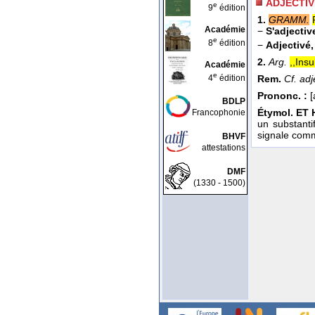
ADJECTI
e
9
édition
1.
GRAMM.
Académie
−
S'adjective
e
8
édition
−
Adjectivé,
2.
Arg.
,,Ins
Académie
e
4
édition
Rem.
Cf. adj
Prononc. :
[
BDLP
Étymol. ET 
Francophonie
un substant
signale co
BHVF
attestations
DMF
(1330 - 1500)