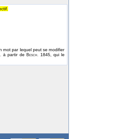
ctif.
n mot par lequel peut se modifier
. à partir de
1845, qui le
Besch.