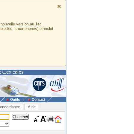
×
e nouvelle version au
1er
ablettes, smartphones) et inclut
Outils
Contact
oncordance
Aide