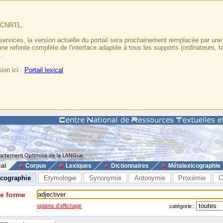
u CNRTL,
services, la version actuelle du portail sera prochainement remplacée par un
 une refonte complète de l'interface adaptée à tous les supports (ordinateurs, t
.
ion ici :
Portail lexical
cal
Corpus
Lexiques
Dictionnaires
Métalexicographie
icographie
Etymologie
Synonymie
Antonymie
Proxémie
C
ne forme
options d'affichage
catégorie :