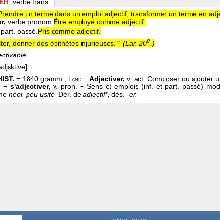
VER
, verbe trans.
Prendre un terme dans un emploi adjectif, transformer un terme en adje
r,
verbe pronom.
Être employé comme adjectif.
part. passé.
Pris comme adjectif.
e
ulter, donner des épithètes injurieuses.``
(
Lar. 20
.
)
ectivable.
adjεktive].
HIST. −
1840 gramm.,
:
Adjectiver,
v. act. Composer ou ajouter u
Land.
if −
s'adjectiver,
v. pron. − Sens et emplois (inf. et part. passé) mod
mme
néol. peu usité.
Dér. de
adjectif
*
;
dés.
-er.