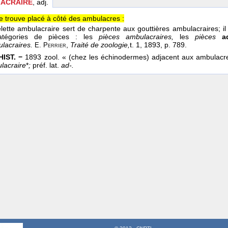
ACRAIRE
, adj.
e trouve placé à côté des ambulacres :
lette ambulacraire sert de charpente aux gouttières ambulacraires; i
catégories de pièces : les
pièces ambulacraires,
les
pièces
a
lacraires.
,
Traité de zoologie,
t. 1
, 1893
, p. 789.
E. Perrier
HIST. −
1893 zool. « (chez les échinodermes) adjacent aux ambulacr
lacraire
*
;
préf. lat.
ad-.