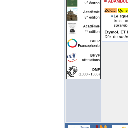
ADAMBUL
e
9
édition
ZOOL.
Qui s
Académie
Le sque
e
8
édition
trois 
surambu
Académie
e
4
édition
Étymol. ET 
Dér. de
ambu
BDLP
Francophonie
BHVF
attestations
DMF
(1330 - 1500)