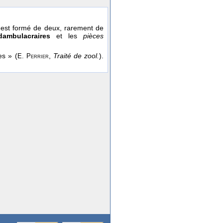
l est formé de deux, rarement de
dambulacraires
et les
pièces
es » (
,
Traité de zool.
).
E. Perrier