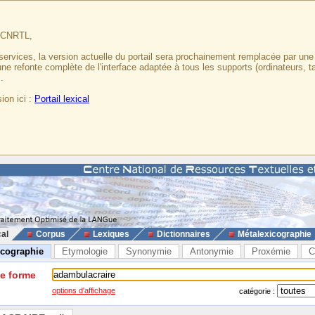
u CNRTL,
services, la version actuelle du portail sera prochainement remplacée par un
 une refonte complète de l'interface adaptée à tous les supports (ordinateurs, t
.
ion ici :
Portail lexical
cal
Corpus
Lexiques
Dictionnaires
Métalexicographie
icographie
Etymologie
Synonymie
Antonymie
Proxémie
C
ne forme
options d'affichage
catégorie :