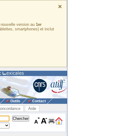
×
e nouvelle version au
1er
ablettes, smartphones) et inclut
Outils
Contact
oncordance
Aide