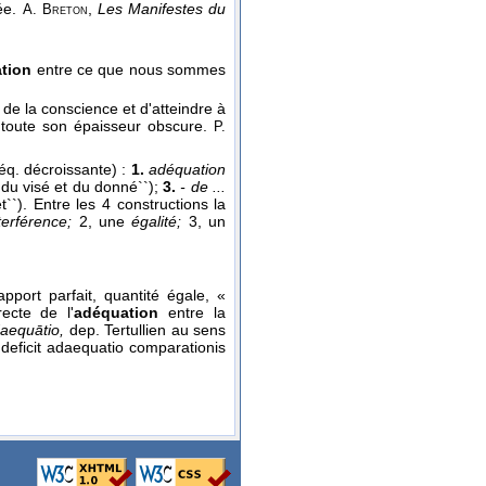
dée.
,
Les Manifestes du
A. Breton
tion
entre ce que nous sommes
de la conscience et d'atteindre à
s toute son épaisseur obscure.
P.
éq. décroissante) :
1.
adéquation
,,du visé et du donné``);
3.
- de ...
jet``). Entre les 4 constructions la
terférence;
2, une
égalité;
3, un
pport parfait, quantité égale, «
recte de l'
adéquation
entre la
aequātio,
dep. Tertullien au sens
deficit adaequatio comparationis