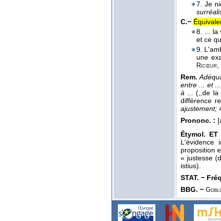
7. Je n
surréal
C.−
Équivale
8. ... l
et ce qu
9. L'amb
une ex
,
Ricœur
Rem.
Adéqua
entre ... et ..
à ...
(,,de la
différence r
ajustement;
4
Prononc. :
[
Étymol. ET 
L'évidence i
proposition 
« justesse (
istius).
STAT. − Fréq.
BBG. −
Gobl