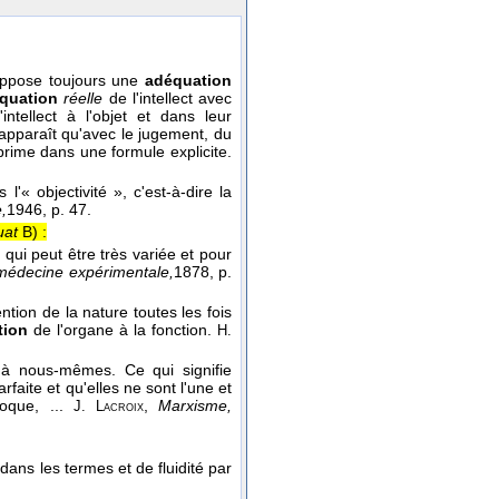
suppose toujours une
adéquation
quation
réelle
de l'intellect avec
intellect à l'objet et dans leur
'apparaît qu'avec le jugement, du
prime dans une formule explicite.
'« objectivité », c'est-à-dire la
,
1946
, p. 47.
uat
B) :
ui peut être très variée et pour
médecine expérimentale,
1878
, p.
ntion de la nature toutes les fois
tion
de l'organe à la fonction.
H.
 nous-mêmes. Ce qui signifie
rfaite et qu'elles ne sont l'une et
roque, ...
,
Marxisme,
J. Lacroix
dans les termes et de fluidité par