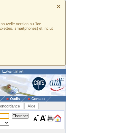
×
e nouvelle version au
1er
ablettes, smartphones) et inclut
Outils
Contact
oncordance
Aide