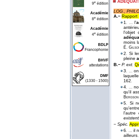
ADÉQUAT
e
9
édition
LOG., PHIL
Académie
A.−
Rapport a
e
8
édition
1. ... l'
a
antérie
Académie
l'objet
e
4
édition
adéqua
moins l
BDLP
É. Gilso
Francophonie
2. Si l
pleine
a
BHVF
B.−
P. ext.
Qu
attestations
3. ... 
laquelle
DMF
162.
(1330 - 1500)
4. ... n
qu'il a
Bergson
5. Si 
qu'entre
l'autre
existen
−
Spéc.
Appro
6. ... i
ailleurs