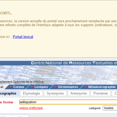
u CNRTL,
services, la version actuelle du portail sera prochainement remplacée par un
 une refonte complète de l'interface adaptée à tous les supports (ordinateurs, t
.
ion ici :
Portail lexical
cal
Corpus
Lexiques
Dictionnaires
Métalexicographie
icographie
Etymologie
Synonymie
Antonymie
Proxémie
C
ne forme
options d'affichage
catégorie :