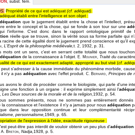
ION
, subst. fém.
OS.
Propriété de ce qui est adéquat
(cf. adéquat).
déquat établi entre l'intelligence et son objet :
déquation
que le jugement établit entre la chose et l'intellect, pré
ure entre le concept et la chose, qui se fonde à son tour sur une
adé
 qui l'informe. C'est donc dans le rapport ontologique primitif de l'
tion
réelle que se trouve, sinon la vérité sous sa forme parfaite qui n
a racine de cette égalité dont le jugement prend conscience et qu'il ex
,
L'Esprit de la philosophie médiévale,
t. 2
, 1932
, p. 31.
n
es mots ont un sens, c'est en serrant cette totalité que nous touchons l
déquation
de la connaissance à l'objet.
,
Traité du caractère
E. Mounier
alité de ce qui est exactement adapté, approprié au but visé (
cf. adéq
on peut s'adresser à la cause immédiate du phénomène morbide, cause q
 il n'y a pas
adéquation
avec l'effet produit.
,
Principes de 
C. Bernard
ous avons le droit de procéder comme le biologiste, qui parle d'une inte
ssigne une fonction à un organe : il exprime simplement ainsi l'
adéqua
,
Les Deux sources de la morale et de la religion,
1932
, p. 54.
nous sommes présents, nous ne sommes pas entièrement donnés à
 la connaissance et l'existence il n'y a jamais pour nous
adéquation
pa
 que dans leur opposition continue et leur complémentarité récip
tialisme, personnalisme,
1949
, p. 65.
priation de l'expression à l'idée, exactitude rigoureuse :
l n'est peut-être pas interdit de vouloir obtenir un peu plus d'
adéquation
.
,
Nadja,
1928
, p. 5.
A. Breton