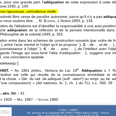
ie, pour une grande part, l'
adéquation
de cette expression à cette i
isme,
1930
, p. 149.
nce rigoureuse, coïncidence réelle :
a volonté libre cesse de
paraître
autonome, parce qu'il n'y a pas
adéqua
e nous voulons être; ...
,
L'Action,
1893
, p. 134.
M. Blondel
ition de l'idéalisme est d'identifier la responsabilité à une
auto-position
acte
adéquation
de la réflexion et de la pensée intentionnelle dan
Philosophie de la volonté,
1949
, p. 353.
tion
entre dans les schèmes de construction suivants (par ordre de fr
.
(,,entre l'acte mental et l'objet qu'il se propose``);
2.
- de ... et de ...
(
 connaissance à l'objet``);
4.
- de ... avec ...
(,,de l'intellect avec l'ob
egarde l'image qui sous-tend l'idée d'adéquation : 1, suggère une
in
, une
coïncidence
spatiale.
adekwasjɔ ̃].
e
HIST. −
Av. 1861 philos., Ventura ds
Lar. 19
:
Adéquation
s. f. Ra
ntuitive est celle qui résulte de la connaissance immédiate et di
et la chose. » Dér. du rad. de
adéquat
(suff.
-ation
*) ou empr. au lat.
ad
d'une comparaison) » (
Ad nationes,
liv. 1, ch. 1 ds
TLL s.v.,
560, 39 : 
 abs. litt. :
41.
1920. −
1967. −
1960.
ot
Miq.
Vachek
© 2012 - CNRTL
44, avenue de la Libération BP 30687 54063 Nancy Cedex - France
Tél. : +33 3 83 96 21 76 - Fax : +33 3 83 97 24 56