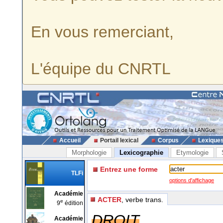
En vous remerciant,
L'équipe du CNRTL
Accueil
Portail lexical
Corpus
Lexique
Morphologie
Lexicographie
Etymologie
Entrez une forme
TLFi
options d'affichage
Académie
ACTER
, verbe trans.
e
9
édition
DROIT
Académie