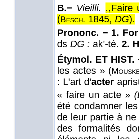
B.−
Vieilli.
,,Faire 
(
1845,
DG
).
Besch.
Prononc. − 1. Fo
ds
DG :
ak'-té.
2. 
Étymol. ET HIST. 
les actes » (
Mousk
: L'art d'
acter
aprist
« faire un acte »
(
été condamner les
de leur partie à n
des formalités don