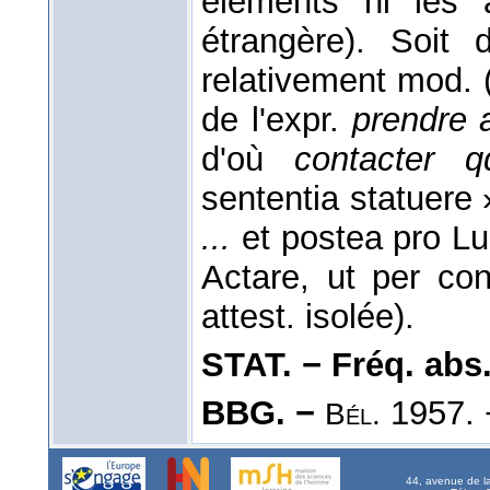
éléments ni les 
étrangère). Soit
relativement mod. (e
de l'expr.
prendre 
d'où
contacter q
sententia statuere
...
et postea pro Lu
Actare, ut per cons
attest. isolée).
STAT. − Fréq. abs. l
BBG. −
1957. 
Bél.
44, avenue de l