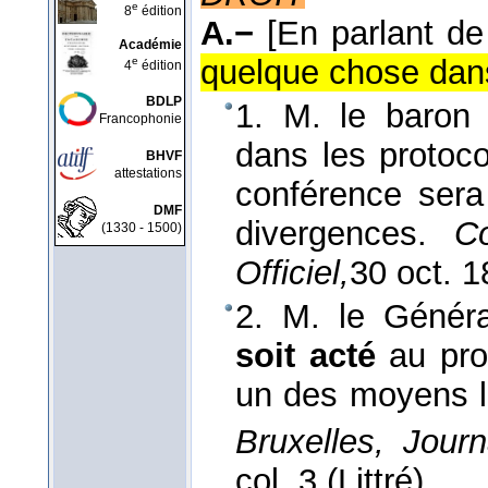
e
8
édition
A.−
[En parlant de
Académie
quelque chose dans
e
4
édition
BDLP
1. M. le baron
Francophonie
dans les protoco
BHVF
attestations
conférence ser
DMF
divergences.
C
(1330 - 1500)
Officiel,
30 oct. 
2. M. le Généra
soit acté
au pro
un des moyens le
Bruxelles, Journa
col. 3 (Littré).