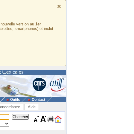
×
e nouvelle version au
1er
ablettes, smartphones) et inclut
Outils
Contact
oncordance
Aide