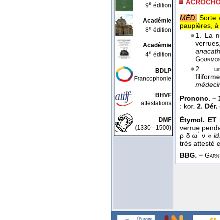
ACROCH
e
9
édition
MÉD.
Sorte 
Académie
paupières, à
e
8
édition
1. La n
verrue
Académie
anacath
e
4
édition
Gourmo
2. ... 
BDLP
filifor
Francophonie
médeci
BHVF
Prononc. − 
attestations
: kor.
2. Dér
Étymol. ET 
DMF
verrue pendan
(1330 - 1500)
ρ δ ω ́ ν «
id
très attesté 
BBG. −
Garni