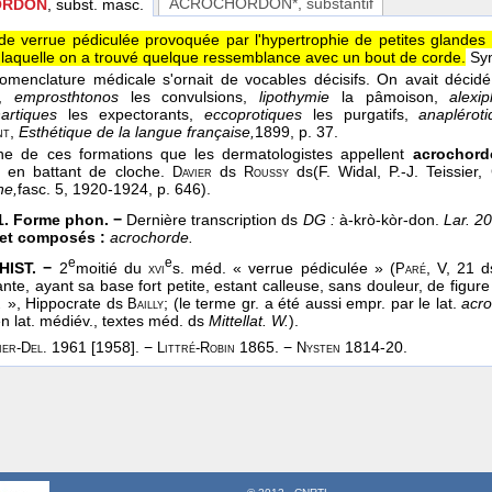
ACROCHORDON*
, substantif
ORDON
, subst. masc.
de verrue pédiculée provoquée par l'hypertrophie de petites glandes
 laquelle on a trouvé quelque ressemblance avec un bout de corde.
Sy
omenclature médicale s'ornait de vocables décisifs. On avait déc
s,
emprosthtonos
les convulsions,
lipothymie
la pâmoison,
alexi
artiques
les expectorants,
eccoprotiques
les purgatifs,
anapléro
,
Esthétique de la langue française,
1899
, p. 37.
nt
une de ces formations que les dermatologistes appellent
acrochord
me en battant de cloche.
ds
ds
(F. Widal, P.-J. Teissier
Davier
Roussy
ne,
fasc. 5
, 1920-1924
, p. 646).
1. Forme phon. −
Dernière transcription ds
DG :
à-krò-kòr-don.
Lar. 20
. et composés :
acrochorde.
e
e
HIST. −
2
moitié du
s. méd. « verrue pédiculée » (
, V, 21 
xvi
Paré
te, ayant sa base fort petite, estant calleuse, sans douleur, de figure 
.
», Hippocrate ds
; (le terme gr. a été aussi empr. par le lat.
acr
Bailly
en lat. médiév., textes méd. ds
Mittellat. W.
).
1961 [1958]. −
1865. −
1814-20.
er-Del.
Littré-Robin
Nysten