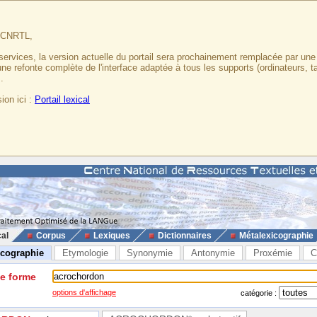
u CNRTL,
services, la version actuelle du portail sera prochainement remplacée par un
 une refonte complète de l'interface adaptée à tous les supports (ordinateurs, t
.
ion ici :
Portail lexical
cal
Corpus
Lexiques
Dictionnaires
Métalexicographie
icographie
Etymologie
Synonymie
Antonymie
Proxémie
C
ne forme
options d'affichage
catégorie :