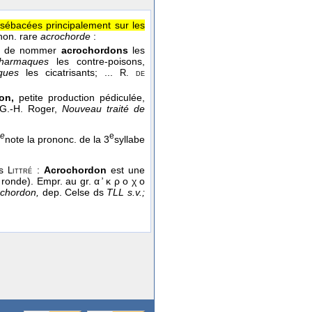
 sébacées principalement sur les
non. rare
acrochorde
:
idé de nommer
acrochordons
les
pharmaques
les contre-poisons,
tiques
les cicatrisants; ...
R. de
on,
petite production pédiculée,
, G.-H. Roger,
Nouveau traité de
e
e
note la prononc. de la 3
syllabe
ds
:
Acrochordon
est une
Littré
ronde). Empr. au gr. α ̓ κ ρ ο χ ο
ochordon,
dep. Celse ds
TLL s.v.;