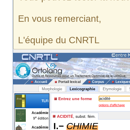
En vous remerciant,
L'équipe du CNRTL
Accueil
Portail lexical
Corpus
Lexique
Morphologie
Lexicographie
Etymologie
Entrez une forme
TLFi
options d'affichage
Académie
ACIDITÉ
, subst. fém.
e
9
édition
I.−
CHIMIE
Académie