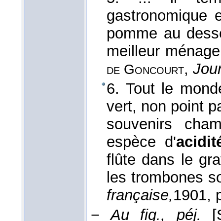
gastronomique 
pomme au desser
meilleur ménage
,
Jour
de Goncourt
6. Tout le mond
vert, non point 
souvenirs cha
espèce d'
acidit
flûte dans le gr
les trombones s
française,
1901
, 
−
Au fig., péj.
[