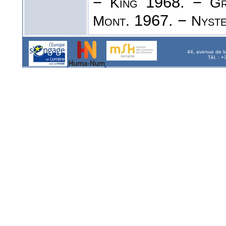
−
1968. −
King
Gr
1967. −
Mont.
Nyst
44, avenue de l
Tél. : 