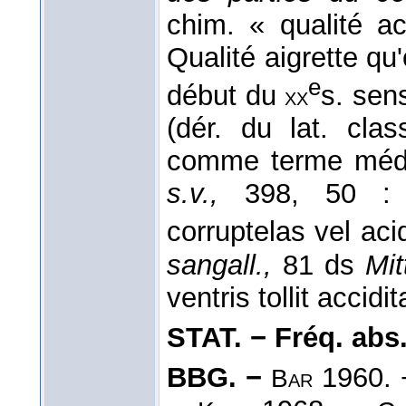
chim. « qualité a
Qualité aigrette qu
e
début du
s. sens
xx
(dér. du lat. cla
comme terme méd
s.v.,
398, 50 : o
corruptelas vel aci
sangall.,
81 ds
Mit
ventris tollit accidit
STAT. − Fréq. abs. l
BBG. −
1960.
Bar