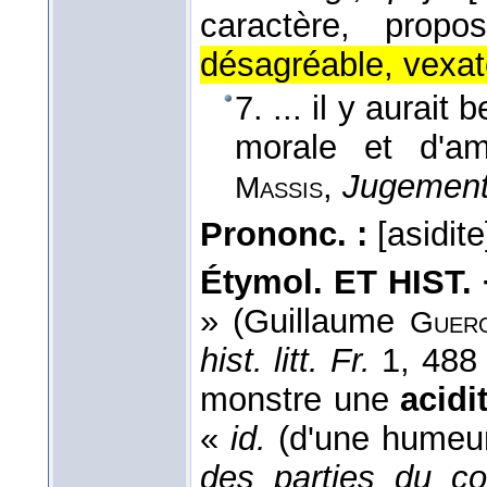
caractère, propos
désagréable, vexato
7. ... il y aurait
morale et d'a
,
Jugement
Massis
Prononc. :
[asidite
Étymol. ET HIST. 
» (Guillaume
Guer
hist. litt. Fr.
1, 488 
monstre une
acidi
«
id.
(d'une humeu
des parties du co