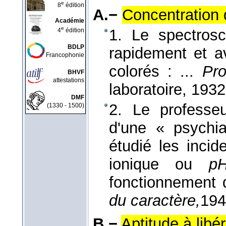
e
8
édition
A.−
Concentration 
Académie
e
1. Le spectrosc
4
édition
BDLP
rapidement et av
Francophonie
colorés : ...
Pro
BHVF
attestations
laboratoire
, 1932
DMF
2. Le professeu
(1330 - 1500)
d'une « psychia
étudié les incid
ionique ou
p
fonctionnement
du caractère,
194
B.−
Aptitude à libé