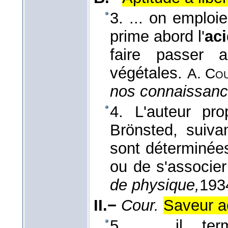
3. ... on emploie
prime abord l'
aci
faire passer 
végétales.
A. Co
nos connaissanc
4. L'auteur pro
Brönsted, suivan
sont déterminées
ou de s'associer
de physique,
193
II.−
Cour.
Saveur ac
5. ... il ter