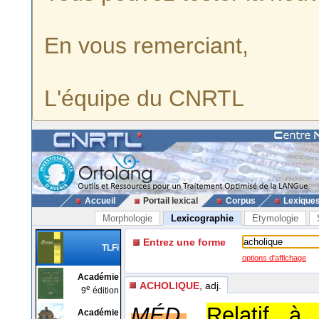
En vous remerciant,
L'équipe du CNRTL
Accueil
Portail lexical
Corpus
Lexique
Morphologie
Lexicographie
Etymologie
Entrez une forme
TLFi
options d'affichage
Académie
ACHOLIQUE
, adj.
e
9
édition
MÉD.
Relatif à 
Académie