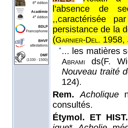
e
8
édition
l'absence de sec
Académie
,,caractérisée pa
e
4
édition
persistance de la d
BDLP
Francophonie
(
1958,
Garnier-Del.
BHVF
attestations
... les matières 
DMF
ds
(F. Wi
Abrami
(1330 - 1500)
Nouveau traité 
124).
Rem.
Acholique
n'
consultés.
Étymol. ET HIST
ique
*.
Acholie,
méd.