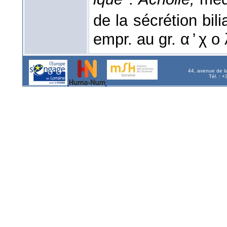
de la sécrétion bili
empr. au gr. α ̓ χ ο 
44, avenue de l
Tél. : 