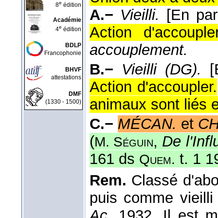
e
8
édition
A.−
Vieilli.
[En par
Académie
Action d'accouple
e
4
édition
accouplement.
BDLP
Francophonie
B.−
Vieilli (DG).
[
BHVF
attestations
Action d'accoupler.
DMF
animaux sont liés e
(1330 - 1500)
C.−
MÉCAN.
et
CH
(
,
De l'Inf
M. Séguin
161 ds
t. 1 1
Quem.
Rem.
Classé d'abo
puis comme vieilli 
Ac.
1932. Il est m