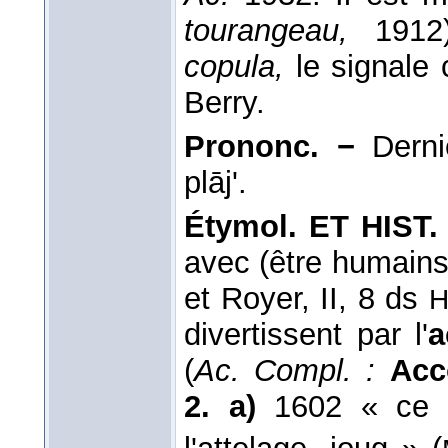
tourangeau,
1912)
copula,
le signale 
Berry.
Prononc. −
Derni
plāj'.
Étymol. ET HIST. 
avec (être humains
et Royer, II, 8 ds
H
divertissent par l'
a
(
Ac. Compl. :
Acc
2. a)
1602 « ce q