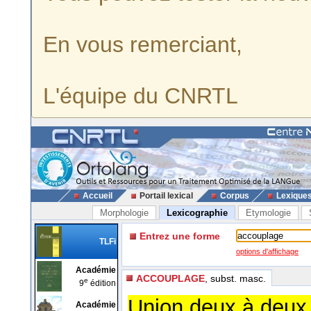
En vous remerciant,
L'équipe du CNRTL
Accueil
Portail lexical
Corpus
Lexique
Morphologie
Lexicographie
Etymologie
Entrez une forme
TLFi
options d'affichage
Académie
ACCOUPLAGE
, subst. masc.
e
9
édition
Union deux à deux 
Académie