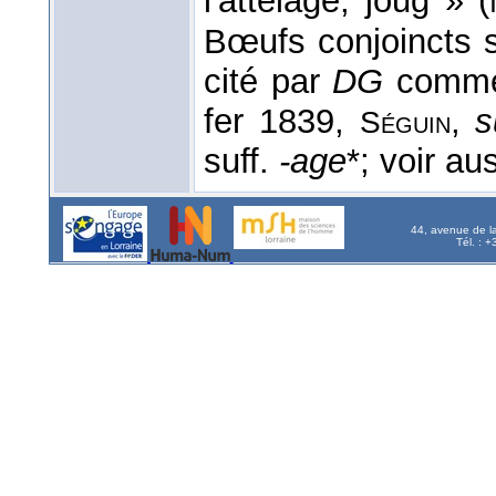
l'attelage, joug » (
Bœufs conjoincts
cité par
DG
com
fer 1839,
,
s
Séguin
suff.
-age
*; voir au
44, avenue de l
Tél. : 