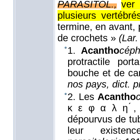
PARASITOL.,
ver 
plusieurs vertébré
termine, en avant, 
de crochets »
(Lar.
1.
Acantho
céph
protractile por
bouche et de can
nos pays, dict. p
2. Les
Acantho
κ ε φ α λ η ́,
dépourvus de tub
leur existe