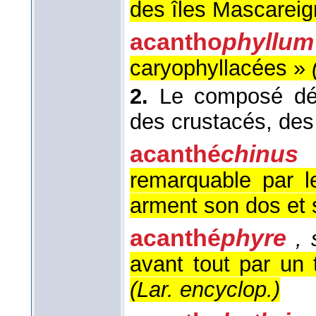
des îles Mascarei
acantho
phyllum
caryophyllacées »
2.
Le composé dés
des crustacés, des 
acanthé
chinus
remarquable par l
arment son dos et 
acanthé
phyre
, 
avant tout par un 
(
Lar. encyclop.
)