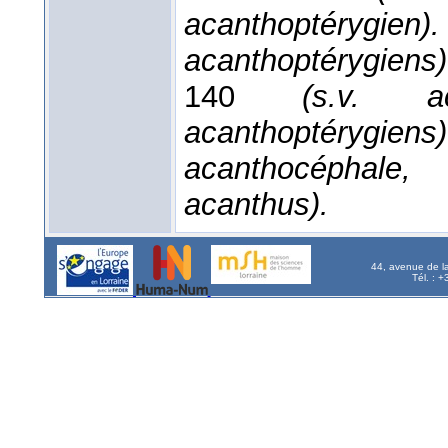
acanthoptérygien).
acanthoptérygiens)
140
(s.v. ac
acanthoptérygiens)
acanthocéphal
acanthus).
44, avenue de l
Tél. : 