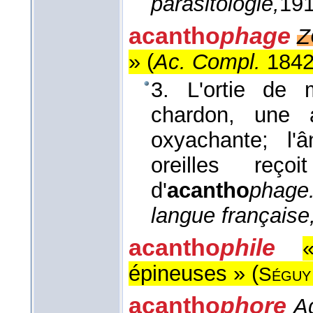
parasitologie,
19
acantho
phage
Z
» (
Ac. Compl.
184
3. L'ortie de 
chardon, une a
oxyachante; l'
oreilles reço
d'
acantho
phage
langue française
acantho
phile
épineuses » (
Séguy
acantho
phore
Ad