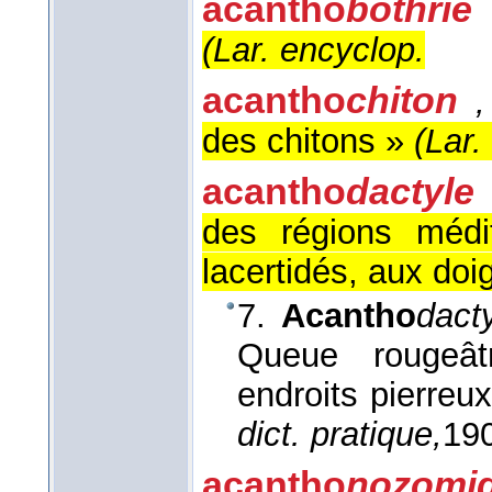
acantho
bothrie
(
Lar. encyclop.
acantho
chiton
,
des chitons »
(
Lar.
acantho
dactyle
des régions médi
lacertidés, aux doig
7.
Acantho
dact
Queue rougeât
endroits pierreu
dict. pratique,
19
acantho
nozomi