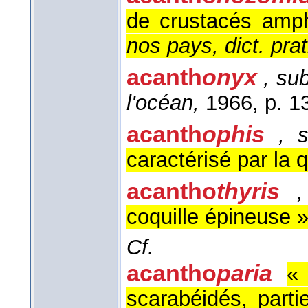
de crustacés amp
nos pays, dict. prat
acanth
onyx
, su
l'océan,
1966, p. 1
acanth
ophis
, 
caractérisé par la
acantho
thyris
,
coquille épineuse 
Cf.
acantho
paria
«
scarabéidés, part