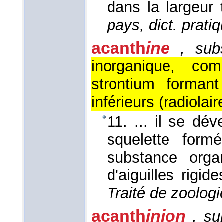
dans la largeur 
pays, dict. prati
acanth
ine
, sub
inorganique, co
strontium formant
inférieurs (radiolair
11. ... il se d
squelette formé
substance organ
d'aiguilles rigi
Traité de zoologi
acanth
inion
, su