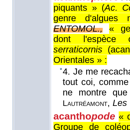
piquants » (
Ac. C
genre d'algues 
ENTOMOL.,
« ge
dont l'espèce
serraticornis
(acant
Orientales » :
4. Je me recachai
tout coi, comme 
ne montre que 
,
Les 
Lautréamont
acantho
pode
« 
Groupe de coléop