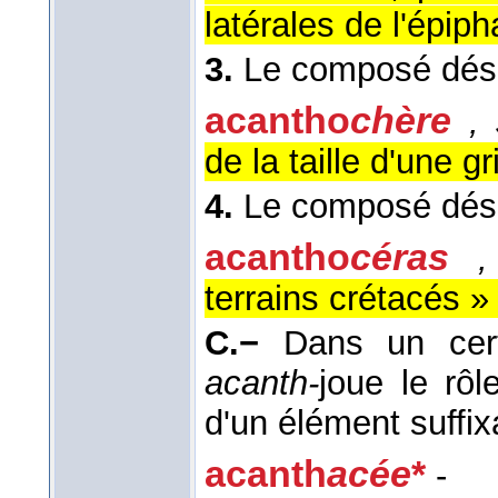
latérales de l'épiph
3.
Le composé dési
acantho
chère
,
de la taille d'une g
4.
Le composé dési
acantho
céras
,
terrains crétacés 
C.−
Dans un cer
acanth-
joue le rôl
d'un élément suffixa
acanth
acée
*
-