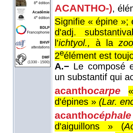
e
8
édition
ACANTHO-)
, élé
Académie
e
4
édition
Signifie « épine »;
BDLP
d'adj. substanti
Francophonie
l'
ichtyol.,
à la
zoo
BHVF
attestations
e
2
élément est toujou
DMF
(1330 - 1500)
A.−
Le composé es
un substantif qui ac
acantho
carpe
«
d'épines »
(
Lar. en
acantho
céphale
d'aiguillons » (
A