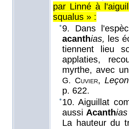
par Linné à l'aigui
squalus » :
9. Dans l'esp
acanth
ias,
les é
tiennent lieu s
applaties, reco
myrthe, avec un
,
Leçon
G. Cuvier
p. 622.
10. Aiguillat 
aussi
Acanth
ias
La hauteur du t