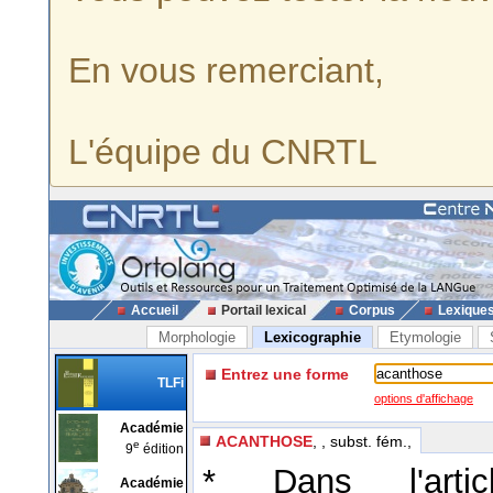
En vous remerciant,
L'équipe du CNRTL
Accueil
Portail lexical
Corpus
Lexique
Morphologie
Lexicographie
Etymologie
Entrez une forme
TLFi
options d'affichage
Académie
ACANTHOSE
, , subst. fém.,
e
9
édition
* Dans l'arti
Académie