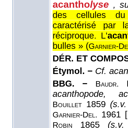
acantho
lyse
, s
des cellules d
caractérisé par 
réciproque. L'
acan
bulles » (
Garnier-De
DÉR. ET COMPO
Étymol. −
Cf. acan
BBG. −
P
Baudr.
acanthopode, aca
1859
(s.v
Bouillet
1961 [
Garnier-Del.
1865
(s.v
Robin