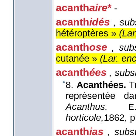
acanth
aire
*
-
acanth
idés
, sub
hétéroptères »
(
Lar
acanth
ose
, sub
cutanée »
(
Lar. en
acanth
ées
, subst
8.
Acanthées.
Tr
représentée d
Acanthus.
E
horticole,
1862
, p
acanth
ias
, subs