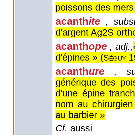
poissons des mers 
acanth
ite
, subs
d'argent Ag2S ort
acanth
ope
, adj.,
d'épines » (
1
Séguy
acanth
ure
, su
générique des poi
d'une épine tranc
nom au chirurgie
au barbier »
Cf.
aussi