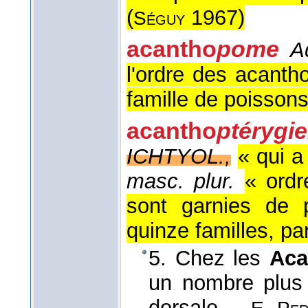
(
1967
)
Séguy
acantho
pome
A
l'ordre des acanth
famille de poissons
acantho
ptérygie
ICHTYOL.,
« qui a
masc. plur.
« ordr
sont garnies de 
quinze familles, pa
5. Chez les
Aca
un nombre plus
dorsale,...