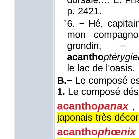
E. Per
p. 2421.
6. − Hé, capita
mon compagnon
grondin, −
acantho
ptérygi
le lac de l'oasis.
B.−
Le composé est
1.
Le composé dési
acantho
panax
,
japonais très décora
acantho
phœnix