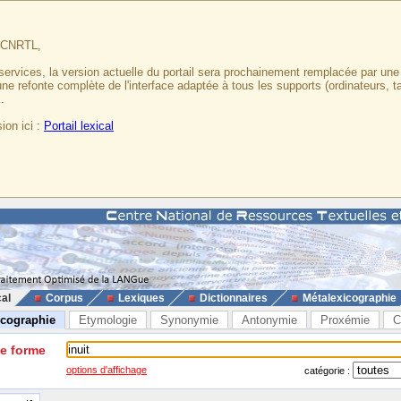
u CNRTL,
services, la version actuelle du portail sera prochainement remplacée par un
 une refonte complète de l'interface adaptée à tous les supports (ordinateurs, t
.
ion ici :
Portail lexical
cal
Corpus
Lexiques
Dictionnaires
Métalexicographie
icographie
Etymologie
Synonymie
Antonymie
Proxémie
C
ne forme
options d'affichage
catégorie :