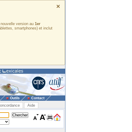
×
e nouvelle version au
1er
ablettes, smartphones) et inclut
Outils
Contact
oncordance
Aide