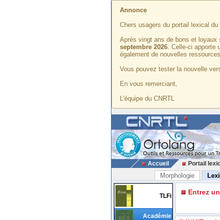
Annonce
Chers usagers du portail lexical d
Après vingt ans de bons et loyaux 
septembre 2026
. Celle-ci apporte
également de nouvelles ressources
Vous pouvez tester la nouvelle vers
En vous remerciant,
L'équipe du CNRTL
Accueil
Portail lexi
Morphologie
Lex
Entrez u
TLFi
Académie