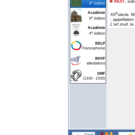
INUIT
, sub
e
9
édition
Académie
e
XX
siècle. 
e
8
édition
; appellatio
L'art inuit, la
Académie
e
4
édition
BDLP
Francophonie
BHVF
attestations
DMF
(1330 - 1500)