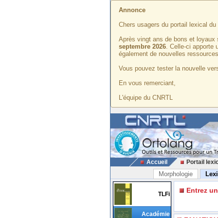
Annonce
Chers usagers du portail lexical d
Après vingt ans de bons et loyaux 
septembre 2026
. Celle-ci apporte
également de nouvelles ressources
Vous pouvez tester la nouvelle vers
En vous remerciant,
L'équipe du CNRTL
Accueil
Portail lexi
Morphologie
Lex
Entrez u
TLFi
Académie