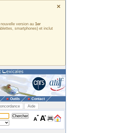
×
e nouvelle version au
1er
ablettes, smartphones) et inclut
Outils
Contact
oncordance
Aide