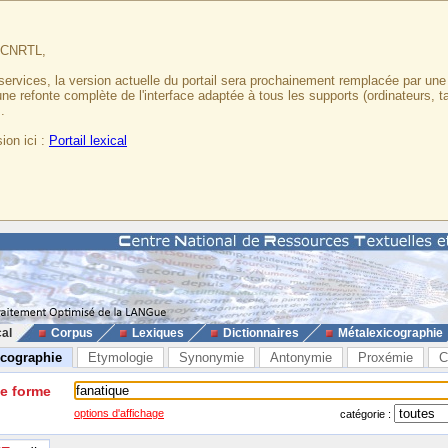
u CNRTL,
services, la version actuelle du portail sera prochainement remplacée par un
 une refonte complète de l'interface adaptée à tous les supports (ordinateurs, t
.
ion ici :
Portail lexical
cal
Corpus
Lexiques
Dictionnaires
Métalexicographie
icographie
Etymologie
Synonymie
Antonymie
Proxémie
C
ne forme
options d'affichage
catégorie :