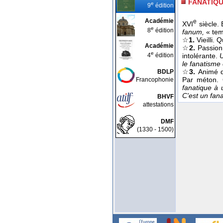
FANATIQ
e
9
édition
Académie
e
XVI
siècle.
e
8
édition
fanum,
« tem
☆
1.
Vieilli. 
Académie
☆
2.
Passion
e
4
édition
intolérante.
U
le fanatisme 
☆
3.
Animé d
BDLP
Par méton. 
Francophonie
fanatique à 
C'est un fana
BHVF
attestations
DMF
(1330 - 1500)