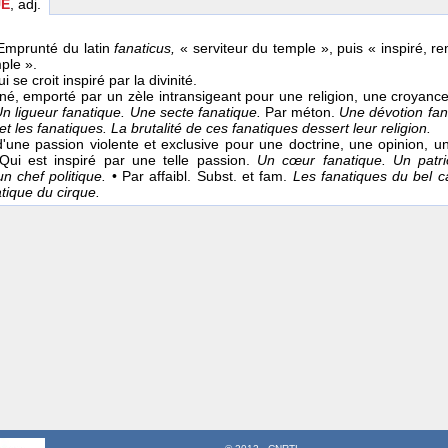
UE
, adj.
 Emprunté du latin
fanaticus,
« serviteur du temple », puis « inspiré, r
ple ».
Qui se croit inspiré par la divinité.
né, emporté par un zèle intransigeant pour une religion, une croyance
n ligueur fanatique. Une secte fanatique.
Par méton.
Une dévotion fan
et les fanatiques. La brutalité de ces fanatiques dessert leur religion.
'une passion violente et exclusive pour une doctrine, une opinion, un
Qui est inspiré par une telle passion.
Un cœur fanatique. Un patri
un chef politique.
• Par affaibl. Subst. et fam.
Les fanatiques du bel c
tique du cirque.