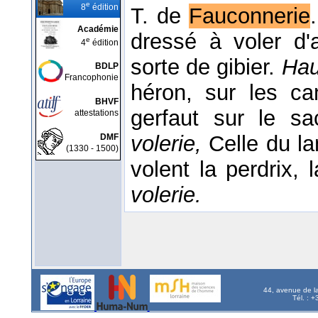
e
8
édition
T. de
Fauconnerie
Académie
dressé à voler d'
e
4
édition
sorte de gibier.
Hau
BDLP
Francophonie
héron, sur les ca
BHVF
gerfaut sur le sa
attestations
volerie,
Celle du la
DMF
(1330 - 1500)
volent la perdrix, 
volerie.
44, avenue de l
Tél. : 