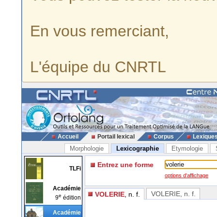
En vous remerciant,
L'équipe du CNRTL
Accueil
Portail lexical
Corpus
Lexique
Morphologie
Lexicographie
Etymologie
Entrez une forme
TLFi
options d'affichage
Académie
VOLERIE
, n. f.
VOLERIE
, n. f.
e
9
édition
Académie