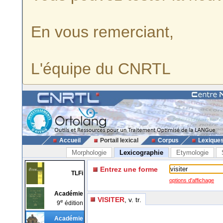
En vous remerciant,
L'équipe du CNRTL
Accueil
Portail lexical
Corpus
Lexique
Morphologie
Lexicographie
Etymologie
Entrez une forme
TLFi
options d'affichage
Académie
VISITER
, v. tr.
e
9
édition
Académie