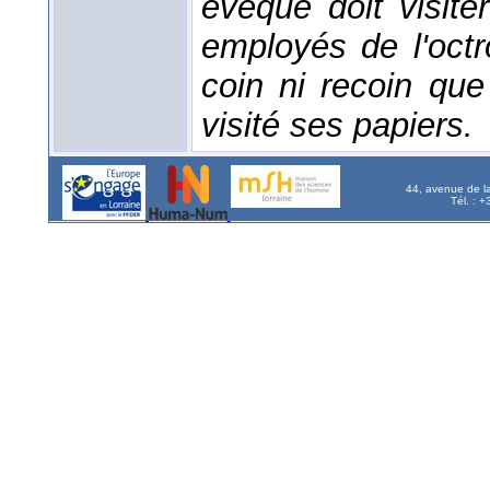
évêque doit visite
employés de l'octro
coin ni recoin que
visité ses papiers.
44, avenue de l
Tél. : 