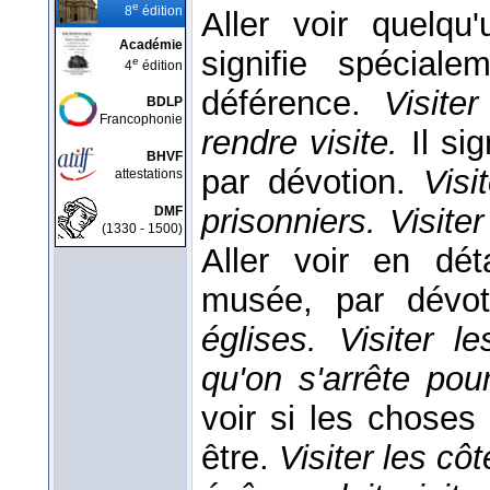
e
8
édition
Aller voir quelqu
Académie
signifie spéciale
e
4
édition
déférence.
Visite
BDLP
Francophonie
rendre visite.
Il si
BHVF
par dévotion.
Visi
attestations
prisonniers. Visite
DMF
(1330 - 1500)
Aller voir en dé
musée, par dévot
églises. Visiter l
qu'on s'arrête pour
voir si les choses
être.
Visiter les cô