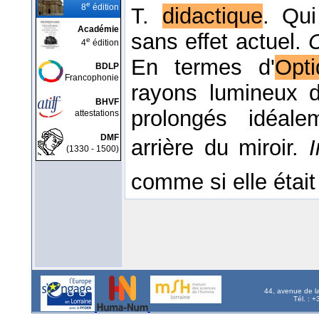
e
8
édition
T.
didactique
. Qui
Académie
sans effet actuel.
C
e
4
édition
En termes d'
Opt
BDLP
Francophonie
rayons lumineux di
BHVF
prolongés idéale
attestations
DMF
arrière du miroir.
(1330 - 1500)
comme si elle était
44, avenue de l
Tél. : 