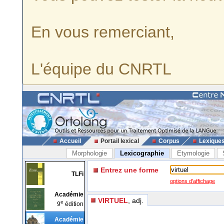
En vous remerciant,
L'équipe du CNRTL
Accueil
Portail lexical
Corpus
Lexique
Morphologie
Lexicographie
Etymologie
Entrez une forme
TLFi
options d'affichage
Académie
VIRTUEL
, adj.
e
9
édition
Académie